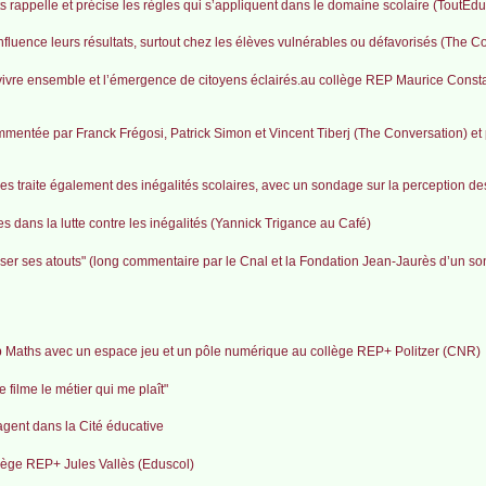
its rappelle et précise les règles qui s’appliquent dans le domaine scolaire (ToutEdu
nfluence leurs résultats, surtout chez les élèves vulnérables ou défavorisés (The C
le vivre ensemble et l’émergence de citoyens éclairés.au collège REP Maurice Cons
mentée par Franck Frégosi, Patrick Simon et Vincent Tiberj (The Conversation) et 
es traite également des inégalités scolaires, avec un sondage sur la perception des
les dans la lutte contre les inégalités (Yannick Trigance au Café)
riser ses atouts" (long commentaire par le Cnal et la Fondation Jean-Jaurès d’un s
b Maths avec un espace jeu et un pôle numérique au collège REP+ Politzer (CNR)
 filme le métier qui me plaît"
gent dans la Cité éducative
llège REP+ Jules Vallès (Eduscol)