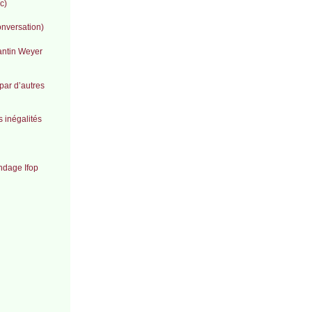
c)
onversation)
tantin Weyer
par d’autres
 inégalités
ondage Ifop