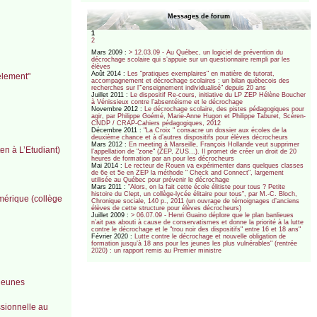
Messages de forum
1
2
Mars 2009 :
> 12.03.09 - Au Québec, un logiciel de prévention du
décrochage scolaire qui s’appuie sur un questionnaire rempli par les
élèves
Août 2014 :
Les "pratiques exemplaires" en matière de tutorat,
èlement"
accompagnement et décrochage scolaires : un bilan québecois des
recherches sur l"’enseignement individualisé" depuis 20 ans
Juillet 2011 :
Le dispositif Re-cours, initiative du LP ZEP Hélène Boucher
à Vénissieux contre l’absentéisme et le décrochage
Novembre 2012 :
Le décrochage scolaire, des pistes pédagogiques pour
agir, par Philippe Goémé, Marie-Anne Hugon et Philippe Taburet, Scéren-
CNDP / CRAP-Cahiers pédagogiques, 2012
Décembre 2011 :
"La Croix " consacre un dossier aux écoles de la
deuxième chance et à d’autres dispositifs pour élèves décrocheurs
Mars 2012 :
En meeting à Marseille, François Hollande veut supprimer
en à L’Etudiant)
l’appellation de "zone" (ZEP, ZUS...). Il promet de créer un droit de 20
heures de formation par an pour les décrocheurs
Mai 2014 :
Le recteur de Rouen va expérimenter dans quelques classes
de 6e et 5e en ZEP la méthode " Check and Connect", largement
utilisée au Québec pour prévenir le décrochage
Mars 2011 :
"Alors, on la fait cette école élitiste pour tous ? Petite
histoire du Clept, un collège-lycée élitaire pour tous", par M.-C. Bloch,
mérique (collège
Chronique sociale, 140 p., 2011 (un ouvrage de témoignages d’anciens
élèves de cette structure pour élèves décrocheurs)
Juillet 2009 :
> 06.07.09 - Henri Guaino déplore que le plan banlieues
n’ait pas abouti à cause de conservatismes et donne la priorité à la lutte
contre le décrochage et le "trou noir des dispositifs" entre 16 et 18 ans"
Février 2020 :
Lutte contre le décrochage et nouvelle obligation de
formation jusqu’à 18 ans pour les jeunes les plus vulnérables" (rentrée
2020) : un rapport remis au Premier ministre
 jeunes
ssionnelle au