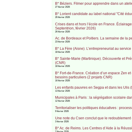
B* Béziers. Filmer pour apprendre dans un atel
27 février 2026
B* Lorient candidate au label national "Cité édu
26 février 2026
Crises dans et hors l’école en France. Éclairage
Septentrion, février 2026)
26 février 2026
Ac. de Bordeaux et Poitiers. La semaine de la pe
23 février 2026
B* La Fère (Aisne). L’entrepreneuriat au service
18 février 2026
B* Sainte-Marie (Martinique). Découverte et P
(CNR)
18 février 2026
B* Fort-de-France. Création d’un espace Zen et 
besoins particuliers (2 projets CNR)
16 février 2026
Les enfants pauvres en Segpa et dans les Ulis (
13 février 2026
Municipales à Paris : la ségrégation scolaire 
12 février 2026
Territorialiser les politiques éducatives : proc
9 février 2026
Une note du Csen conclut que le redoublement es
3 février 2026
B* Ac. de Reims. Les Centres d’Aide à la Réuss
2 février 2026