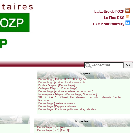
La Lettre de l'OZP
Le Flux RSS
L'OZP sur Bluesky
Rubriques
Décrochage, Relais, E2C, Micro-lycée
Décrochage (Actions locales) (renvoi)
Ecole - Dispos. (Décrochage)
Collège - Dispos. (Décrochage)
Décrochage (Actions académ. et départem.)
Interdegrés - Dispos. (Décrochage, Orientation)
VIE SCOLAIRE : Climat, Harcèlement, Décroch., Internats, Santé,
Rythmes
Décrochage (Textes officiels)
Décrochage (Rapports officiels)
Décrochage. Positions politiques et syndicales
Mots-clés
Décrochage (gr 5) [Act.]
Décrochage (gr 5) [Gén./]/