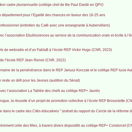
tion cadre pluriannuelle (collège chef de file Paul Dardé en QPV)
 département pour l’Egalité des chances en faveur des 18-25 ans
ofessionnel (entretien du Café avec une enseignante à Aubervilliers)
 l’association Ebullisciences au service de la communication orale et écrite à l’
ojets de webradio et d’un FablaB à l’école REP Victor Hugo (CNR, 2023)
et de l"école REP Jean Renoir (CNR, 2022)
aine de la persévérance dans le REP Janusz Korczak et le collège REP lucie Au
 reste un défi pour les Jeunes (audition du Sénat)
e avec l’association La Tablée des chefs au collège REP+ Jaurès
 drogue, la réussite d’un projet de promotion collective à l’école REP Brossolette (C
re dans le cadre des Cités éducatives " (extrait du rapport du Cercle de la réforme de
lièrement celle des filles, à travers divers dispositifs au collège REP+ Condorcet (