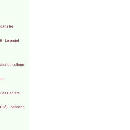
 dans les
 - Le projet
cipal du collège
des
c Les Cahiers
Cité) - Séances