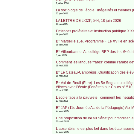
3 juillet 2026
La sociologie de l’école : inégalités et théories 
22 juin 2026
LA LETTRE DE L’OZP, 544, 18 juin 2026
18 juin 2026
Enfances prolétaires et instruction publique XIX
18 juin 2026
B* Marseille 15e. Programme « Le XVIIIe en scèn
15 juin 2026
B* Villeurbanne. Au collège REP des Iris, 6ᵉ éd
9 juin 2026
Comment les langues "rares" comme l’arabe dev
19 mai 2026
B* Le Cateau-Cambrésis. Qualification des élèv
18 mai 2026
B* Val-de-Reuil (Eure). Les 5e Segpa du collège
élèves avec l’école (Fenêtres-sur-Cours n° 510 
13 mai 2026
L’école face à la pauvreté : comment les inégali
13 mai 2026
B* JAP (11e Journée Ac. de la Pédagogie) Aix-Ma
27 avril 2026
Une proposition de loi au Sénat pour modifier le 
20 avril 2026
L’absentéisme est plus fort dans les établisseme
17 avril 2026