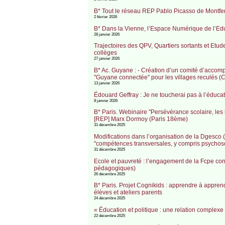
B* Tout le réseau REP Pablo Picasso de Montfer
2 février 2026
B* Dans la Vienne, l’Espace Numérique de l’Edu
28 janvier 2026
Trajectoires des QPV, Quartiers sortants et Etud
collèges
27 janvier 2026
B* Ac. Guyane : - Création d’un comité d’accom
"Guyane connectée" pour les villages reculés (C
13 janvier 2026
Édouard Geffray : Je ne toucherai pas à l’éducat
8 janvier 2026
B* Paris. Webinaire "Persévérance scolaire, les 
[REP] Marx Dormoy (Paris 18ème)
31 décembre 2025
Modifications dans l’organisation de la Dgesco (ME
"compétences transversales, y compris psychos
31 décembre 2025
Ecole et pauvreté : l’engagement de la Fcpe cont
pédagogiques)
26 décembre 2025
B* Paris. Projet Cognikids : apprendre à appre
élèves et ateliers parents
24 décembre 2025
« Éducation et politique : une relation complexe 
22 décembre 2025