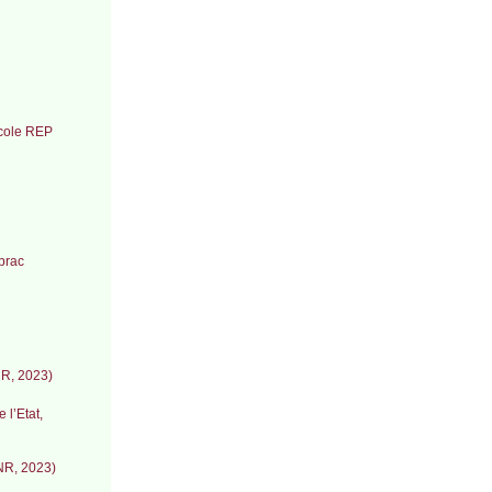
école REP
brac
NR, 2023)
 l’Etat,
CNR, 2023)