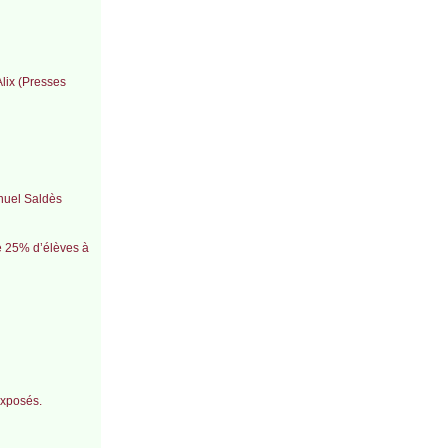
Alix (Presses
nuel Saldès
e 25% d’élèves à
exposés.