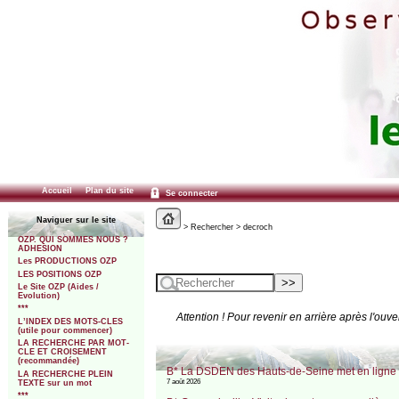
Accueil
Plan du site
Se connecter
Naviguer sur le site
> Rechercher > decroch
OZP. QUI SOMMES NOUS ?
ADHESION
Les PRODUCTIONS OZP
LES POSITIONS OZP
Le Site OZP (Aides /
Evolution)
***
Attention ! Pour revenir en arrière après l'ouve
L’INDEX DES MOTS-CLES
(utile pour commencer)
LA RECHERCHE PAR MOT-
CLE ET CROISEMENT
(recommandée)
B* La DSDEN des Hauts-de-Seine met en ligne 
LA RECHERCHE PLEIN
7 août 2026
TEXTE sur un mot
***