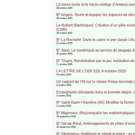
Le micro-lycée et le micro-collège d’Amiens sont
28 octobre 2025
B* Angers. Ouvrir et équiper les espaces de dé
28 octobre 2025
Le Robert (Martinique). Création d’un pôle scie
(CNR)
28 octobre 2025
B* La Rochelle. Dans le cadre d’une classe Ulis
22 octobre 2025
B* Sens. Le numérique au service du langage à 
20 octobre 2025
B* Troyes. Remédiation par le jeu, médiation 
17 octobre 2025
LA LETTRE DE L’OZP, 528, 9 octobre 2025
9 octobre 2025
Un rapport de l’IG sur la classe Prépa-seconde 
8 octobre 2025
Enseignants débutants dans le premier degré : u
2 octobre 2025
B* Saint-Ouen-l’Aumône (95). Modifier la forme 
2 octobre 2025
B* Migennes. (Re)conquérir les mathématiques
29 septembre 2025
B* Val-de-Reuil. Aménagements de pôles d’ensei
26 septembre 2025
B* Vénissieux. Améliorer le climat scolaire : un