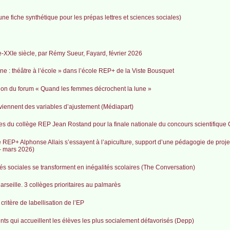
(une fiche synthétique pour les prépas lettres et sciences sociales)
e-XXIe siècle, par Rémy Sueur, Fayard, février 2026
e : théâtre à l’école » dans l’école REP+ de la Viste Bousquet
ition du forum « Quand les femmes décrochent la lune »
iennent des variables d’ajustement (Médiapart)
es du collège REP Jean Rostand pour la finale nationale du concours scientifique
 REP+ Alphonse Allais s’essayent à l’apiculture, support d’une pédagogie de projet
- mars 2026)
tés sociales se transforment en inégalités scolaires (The Conversation)
rseille. 3 collèges prioritaires au palmarès
critère de labellisation de l’EP
nts qui accueillent les élèves les plus socialement défavorisés (Depp)