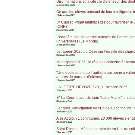
Discriminations et laïcité : le Défenseur des dro
11 décembre 2025
Ce que les élèves pensent de leur intelligence i
10 décembre 2025
B* Cusset. Projet multifacettes pour favoriser 
(CNR)
2 décembre 2025
L’enquête Ifop sur les musulmans de France com
universitaires (Le Monde)
27 novembre 2025
Le rapport 2025 du Cese sur l’égalité des chanc
26 novembre 2025
Municipales 2026 : le rôle des collectivités loca
19 novembre 2025
"Une école publique fragilisée qui peine à valo
auprès de parents d’élèves)
13 novembre 2025
LA LETTRE DE l’OZP, 529, 31 octobre 2025
31 octobre 2025
B* La Courneuve. Un coin "Labo Maths", un clu
31 octobre 2025
Langres. Participation de l’Epide au concours "Je
30 octobre 2025
Alès Agglo. 71 communes, 23 000 élèves s’enga
30 octobre 2025
Saint-Etienne. Médiation animale en Ulis au co
29 octobre 2025