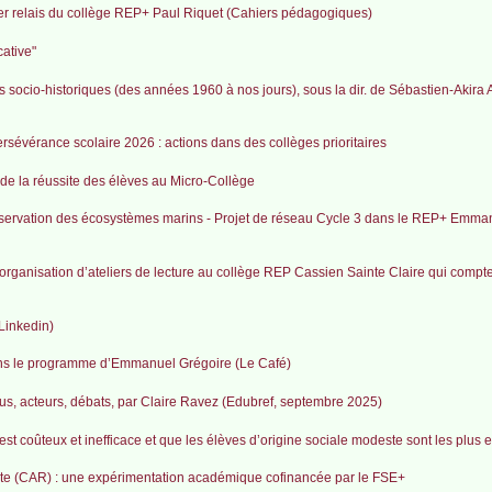
ier relais du collège REP+ Paul Riquet (Cahiers pédagogiques)
cative"
s socio-historiques (des années 1960 à nos jours), sous la dir. de Sébastien-Akira 
rsévérance scolaire 2026 : actions dans des collèges prioritaires
 de la réussite des élèves au Micro-Collège
réservation des écosystèmes marins - Projet de réseau Cycle 3 dans le REP+ Emma
organisation d’ateliers de lecture au collège REP Cassien Sainte Claire qui compt
Linkedin)
dans le programme d’Emmanuel Grégoire (Le Café)
essus, acteurs, débats, par Claire Ravez (Edubref, septembre 2025)
t coûteux et inefficace et que les élèves d’origine sociale modeste sont les plus 
ite (CAR) : une expérimentation académique cofinancée par le FSE+