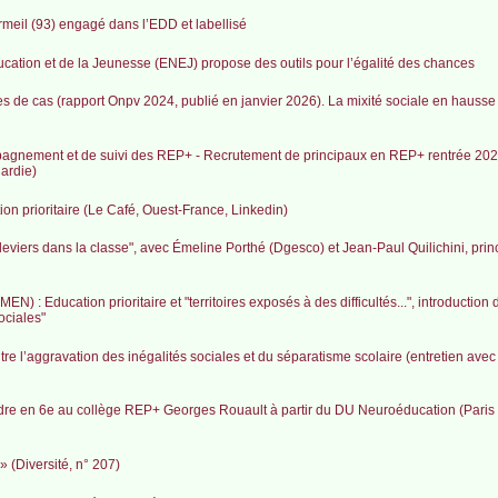
meil (93) engagé dans l’EDD et labellisé
cation et de la Jeunesse (ENEJ) propose des outils pour l’égalité des chances
es de cas (rapport Onpv 2024, publié en janvier 2026). La mixité sociale en hausse
pagnement et de suivi des REP+ - Recrutement de principaux en REP+ rentrée 2026
ardie)
ion prioritaire (Le Café, Ouest-France, Linkedin)
leviers dans la classe", avec Émeline Porthé (Dgesco) et Jean-Paul Quilichini, prin
N) : Education prioritaire et "territoires exposés à des difficultés...", introduction 
ociales"
re l’aggravation des inégalités sociales et du séparatisme scolaire (entretien ave
ndre en 6e au collège REP+ Georges Rouault à partir du DU Neuroéducation (Paris 
» (Diversité, n° 207)