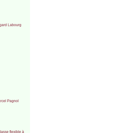
Edgard Labourg
arcel Pagnol
lasse flexible à