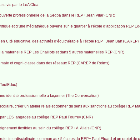
 suivis par le LéA Cléa
couverte professionnelle de la Segpa dans le REP+ Jean Vilar (CNR)
ntifique et d’une médiathèque ouverte sur le quartier à l’école d’application REP 
 en Cité éducative, des activités d’équithérapie à l’école REP+ Jean Bart (CAREP)
la maternelle REP Les Chaillots et dans 5 autres maternelles REP (CNR)
animale et cogni-classe dans des réseaux REP (CAREP de Reims)
(ToutEduc)
ne identité professionnelle à façonner (The Conversation)
scolaire, créer un atelier relais et donner du sens aux sanctions au collège REP M
 par LES langages au collège REP Paul Fourrey (CNR)
gnement flexibles au sein du collège REP+ A. Allais (CNR)
 projet interdisciplinaire commun aux 5 écoles du REP+ Paul Eluard et un projet de c