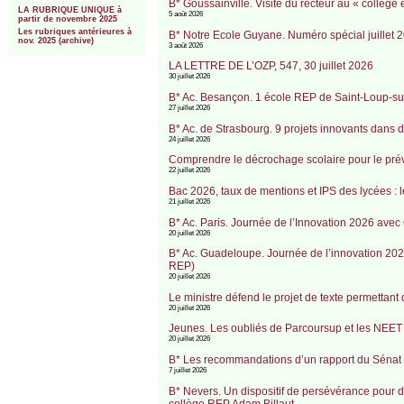
B* Goussainville. Visite du recteur au « collèg
LA RUBRIQUE UNIQUE à
5 août 2026
partir de novembre 2025
Les rubriques antérieures à
B* Notre Ecole Guyane. Numéro spécial juillet 2
nov. 2025 (archive)
3 août 2026
LA LETTRE DE L’OZP, 547, 30 juillet 2026
30 juillet 2026
B* Ac. Besançon. 1 école REP de Saint-Loup-su
27 juillet 2026
B* Ac. de Strasbourg. 9 projets innovants dans
24 juillet 2026
Comprendre le décrochage scolaire pour le prév
22 juillet 2026
Bac 2026, taux de mentions et IPS des lycées : l
21 juillet 2026
B* Ac. Paris. Journée de l’Innovation 2026 avec 
20 juillet 2026
B* Ac. Guadeloupe. Journée de l’innovation 202
REP)
20 juillet 2026
Le ministre défend le projet de texte permettant
20 juillet 2026
Jeunes. Les oubliés de Parcoursup et les NEET
20 juillet 2026
B* Les recommandations d’un rapport du Sénat su
7 juillet 2026
B* Nevers. Un dispositif de persévérance pour d
collège REP Adam Billaut