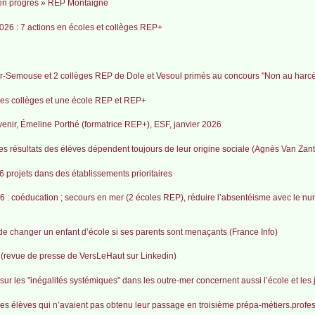
e en progrès » REP Montaigne
026 : 7 actions en écoles et collèges REP+
r-Semouse et 2 collèges REP de Dole et Vesoul primés au concours "Non au harc
 des collèges et une école REP et REP+
enir, Émeline Porthé (formatrice REP+), ESF, janvier 2026
es résultats des élèves dépendent toujours de leur origine sociale (Agnès Van Zant
6 projets dans des établissements prioritaires
6 : coéducation ; secours en mer (2 écoles REP), réduire l’absentéisme avec le nu
 de changer un enfant d’école si ses parents sont menaçants (France Info)
 (revue de presse de VersLeHaut sur Linkedin)
r les "inégalités systémiques" dans les outre-mer concernent aussi l’école et les
es élèves qui n’avaient pas obtenu leur passage en troisième prépa-métiers.profe