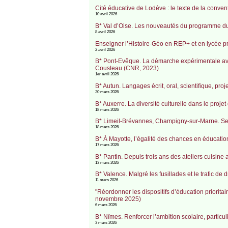
Cité éducative de Lodève : le texte de la conven
10 avril 2026
B* Val d’Oise. Les nouveautés du programme du
8 avril 2026
Enseigner l’Histoire-Géo en REP+ et en lycée pr
2 avril 2026
B* Pont-Evêque. La démarche expérimentale avec
Cousteau (CNR, 2023)
1er avril 2026
B* Autun. Langages écrit, oral, scientifique, pr
20 mars 2026
B* Auxerre. La diversité culturelle dans le proj
18 mars 2026
B* Limeil-Brévannes, Champigny-sur-Marne. Sem
18 mars 2026
B* À Mayotte, l’égalité des chances en éducation
17 mars 2026
B* Pantin. Depuis trois ans des ateliers cuisin
13 mars 2026
B* Valence. Malgré les fusillades et le trafic de
11 mars 2026
"Réordonner les dispositifs d’éducation prioritai
novembre 2025)
6 mars 2026
B* Nîmes. Renforcer l’ambition scolaire, particu
3 mars 2026