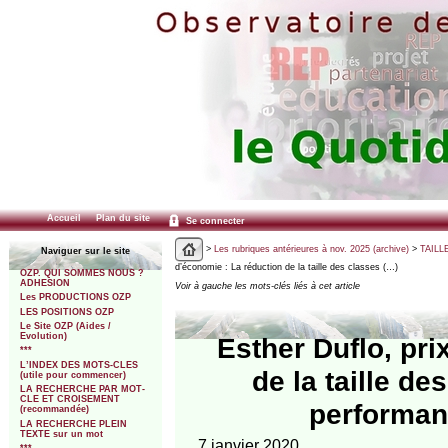
Accueil
Plan du site
Se connecter
>
Les rubriques antérieures à nov. 2025 (archive)
>
TAILLE
Naviguer sur le site
d’économie : La réduction de la taille des classes (…)
OZP. QUI SOMMES NOUS ?
ADHESION
Voir à gauche les mots-clés liés à cet article
Les PRODUCTIONS OZP
LES POSITIONS OZP
Le Site OZP (Aides /
Evolution)
Esther Duflo, pr
***
L’INDEX DES MOTS-CLES
de la taille de
(utile pour commencer)
LA RECHERCHE PAR MOT-
CLE ET CROISEMENT
performa
(recommandée)
LA RECHERCHE PLEIN
TEXTE sur un mot
7 janvier 2020