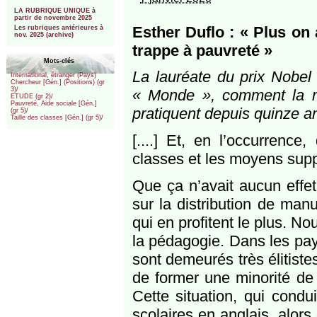
***
LA RUBRIQUE UNIQUE à
partir de novembre 2025
Esther Duflo : « Plus on a
Les rubriques antérieures à
nov. 2025 (archive)
trappe à pauvreté »
Mots-clés
La lauréate du prix Nobel
International, étranger (Pays)
Chercheur [Gén.] (Positions) (gr
3)/
« Monde », comment la mé
ETUDE (gr 2)/
Pauvreté, Aide sociale [Gén.]
pratiquent depuis quinze an
(gr 5)/
Taille des classes [Gén.] (gr 5)/
[....] Et, en l’occurrence
classes et les moyens sup
Que ça n’avait aucun eff
sur la distribution de man
qui en profitent le plus. N
la pédagogie. Dans les pay
sont demeurés très élitistes
de former une minorité de 
Cette situation, qui cond
scolaires en anglais, alors