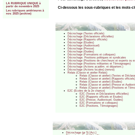
LA RUBRIQUE UNIQUE à
partir de novembre 2025
Ci-dessous les sous-rubriques et les mots-c
Les rubriques antérieures à
nov. 2025 (archive)
Décrochage (Textes officiels)
Décrochage (Déclarations officielles)
Décrochage (Rapports officiels)
Décrochage (Etudes)
Décrochage (Audiovisuel)
Décrochage (Presse)
Décrochage (Guides)
Décrochage (Formations et colloques)
Décrochage. Positions politiques et syndicales
Décrochage (Positions de chercheurs et experts ou 
Décrochage (Positions militantes et Témoignages)
Décrochage (Actions académ. et départem.)
Décrochage (Actions locales) (renvoi)
Relais (Classe et atelier Relais)
Relais (Classe et atelier) (Textes et Déclarat
Relais (Classe et atelier) (Rapports officiels
Relais (Classe et atelier) (Etudes)
Relais (Classe et atelier) (Presse et Audiovi
Relais (Classe et atelier) (Positions et Tém
E2C (Ecoles de la 2e chance)
E2C (Textes et Déclarations officielles)
E2C (Rapports officiels et Etudes)
E2C (Presse, Audiovisuel, Guides)
E2C (Formations et colloques)
E2C (Positions, Témoignages)
Décrochage (gr 5) [Act.]