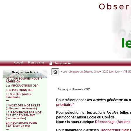
Accueil
Plan du site
Se connecter
>
Les rubriques antérieures à nov. 2025 (archive)
>
VIE SC
Naviguer sur le site
OZP. QUI SOMMES NOUS ?
ADHESION
Les PRODUCTIONS OZP
Dernier ajout : 3 septembre 2025.
LES POSITIONS OZP
Le Site OZP (Aides /
Evolution)
Pour sélectionner
les articles généraux ou 
***
prioritaire"
L’INDEX DES MOTS-CLES
(utile pour commencer)
Pour sélectionner les
actions locales
(elles 
LA RECHERCHE PAR MOT-
CLE ET CROISEMENT
peut cocher aussi Ecole ou Collège...
(recommandée)
Note : la sous-rubrique
Décrochage (Actions 
LA RECHERCHE PLEIN
TEXTE sur un mot
Pour davantage d’articles,
Rechercher plein 
***