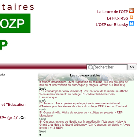
La Lettre de l'OZP
Le Flux RSS
L'OZP sur Bluesky
ycée
Les nouveaux articles
5 études britanniques [avec traduction du résumé] sur les groupes de
niveau et l’interdiction du numérique (François Jarraud sur Bluesky)
5 août
B* Beaucamps-le-Vieux (Somme). Prix national de la meilleure affiche
"Non au harcèlement" au collège REP Maréchal-Leclerc-de-
Hauteclocque
5 août
B* Amiens. Une expérience pédagogique immersive au tribunal
 et "Education
d’Amiens pour les élèves de 4ème du collège REP + Arthur Rimbaud
5 août
B* Goussainville. Visite du recteur au « collège en progrès » REP
Montaigne
EP+ (gr 4)"
. On
5 août
B* Circonscriptions de Neuilly-sur-Marne/Neuilly-Plaisance, Noisy-le-
Grand 1 et Noisy-le-Grand 2/Gournay (93). Concours de dictée « À vos
lettres ! » (2 REP)
5 août
0