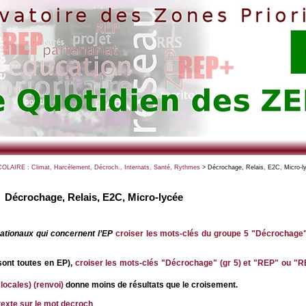
OLAIRE : Climat, Harcèlement, Décroch., Internats, Santé, Rythmes
> Décrochage, Relais, E2C, Micro-l
Décrochage, Relais, E2C, Micro-lycée
nationaux qui concernent l’EP
croiser les mots-clés du groupe 5 "Décrochage"
sont toutes en EP),
croiser les mots-clés "Décrochage" (gr 5) et "REP" ou "R
locales) (renvoi)
donne moins de résultats que le croisement.
texte sur le mot decroch