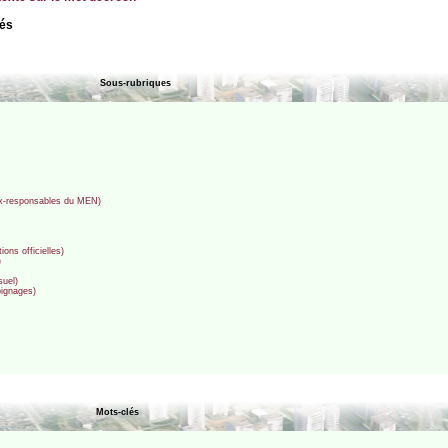
lés
Sous-rubriques
ex-responsables du MEN)
ions officielles)
)
suel)
oignages)
Mots-clés