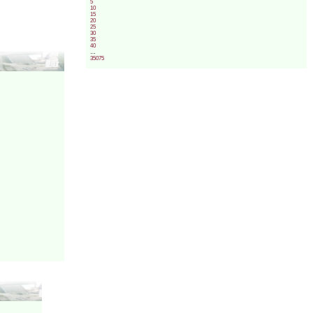
5
10
15
20
25
30
35
40
…
35075