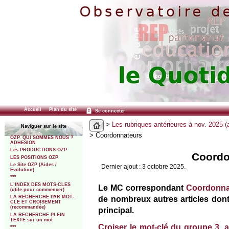
Accueil
Plan du site
Se connecter
>
Les rubriques antérieures à nov. 2025 (
Naviguer sur le site
> Coordonnateurs
OZP. QUI SOMMES NOUS ?
ADHESION
Les PRODUCTIONS OZP
Coordo
LES POSITIONS OZP
Le Site OZP (Aides /
Dernier ajout : 3 octobre 2025.
Evolution)
***
L’INDEX DES MOTS-CLES
Le MC correspondant
Coordonnat
(utile pour commencer)
de nombreux autres articles dont
LA RECHERCHE PAR MOT-
CLE ET CROISEMENT
(recommandée)
principal.
LA RECHERCHE PLEIN
TEXTE sur un mot
Croiser le mot-clé du groupe 3,
***