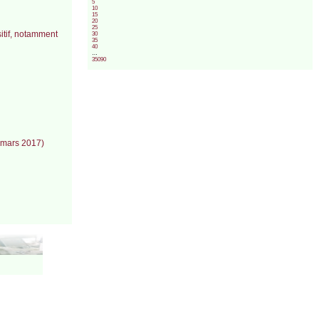
5
10
15
20
25
itif, notamment
30
35
40
…
35090
(mars 2017)