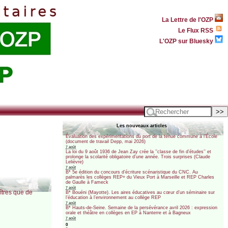
La Lettre de l'OZP
Le Flux RSS
L'OZP sur Bluesky
Les nouveaux articles
Évaluation des expérimentations du port de la tenue commune à l’École
(document de travail Depp, mai 2026)
7 août
La loi du 9 août 1936 de Jean Zay crée la ’’classe de fin d’études’’ et
prolonge la scolarité obligatoire d’une année. Trois surprises (Claude
Lelièvre)
7 août
B* 5e édition du concours d’écriture scénaristique du CNC. Au
palmarès les collèges REP+ du Vieux Port à Marseille et REP Charles
de Gaulle à Fameck
7 août
îtres que de
B* Bouéni (Mayotte). Les aires éducatives au cœur d’un séminaire sur
l’éducation à l’environnement au collège REP
7 août
B* Hauts-de-Seine. Semaine de la persévérance avril 2026 : expression
orale et théâtre en collèges en EP à Nanterre et à Bagneux
7 août
0