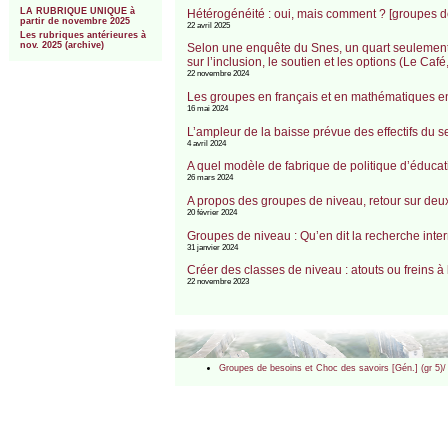
LA RUBRIQUE UNIQUE à
Hétérogénéité : oui, mais comment ? [groupes de
partir de novembre 2025
22 avril 2025
Les rubriques antérieures à
nov. 2025 (archive)
Selon une enquête du Snes, un quart seulement d
sur l’inclusion, le soutien et les options (Le Caf
22 novembre 2024
Les groupes en français et en mathématiques en
16 mai 2024
L’ampleur de la baisse prévue des effectifs du
4 avril 2024
A quel modèle de fabrique de politique d’éducat
26 mars 2024
A propos des groupes de niveau, retour sur deu
20 février 2024
Groupes de niveau : Qu’en dit la recherche int
31 janvier 2024
Créer des classes de niveau : atouts ou freins à
22 novembre 2023
Groupes de besoins et Choc des savoirs [Gén.] (gr 5)/