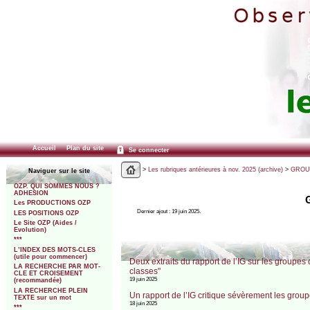
Accueil
Plan du site
Se connecter
>
Les rubriques antérieures à nov. 2025 (archive)
>
GROUP
Naviguer sur le site
OZP. QUI SOMMES NOUS ?
ADHESION
Les PRODUCTIONS OZP
Dernier ajout : 19 juin 2025.
LES POSITIONS OZP
Le Site OZP (Aides /
Evolution)
***
L’INDEX DES MOTS-CLES
(utile pour commencer)
Deux extraits du rapport de l’IG sur les groupes
LA RECHERCHE PAR MOT-
classes"
CLE ET CROISEMENT
19 juin 2025
(recommandée)
LA RECHERCHE PLEIN
Un rapport de l’IG critique sévèrement les grou
TEXTE sur un mot
18 juin 2025
***