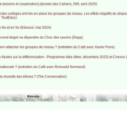
 besoins et coopération] (dossier des Cahiers, 599, avril 2025)
es collèges ont mis en place les groupes de niveau. Les effets négatifs du dispos
é, ToutEduc)
 6e et en 5e (Eduscol, mai 2024)
 second degré va dépendre du Choc des savoirs (Depp)
ion rattacher les groupes de niveau ? (entretien du Café avec Xavier Pons)
x études sur la différenciation : Programme Idée (Men, décembre 2023) et Cnesco 
ernationale ? (entretien du Café avec Romuald Normand)
 la réussite des élèves ? (The Conversation)
Mots-clés