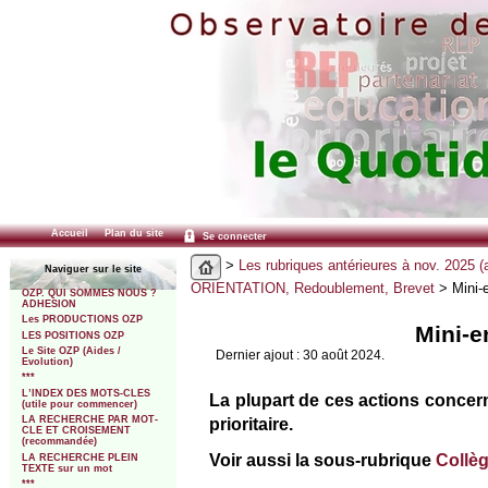
Accueil
Plan du site
Se connecter
>
Les rubriques antérieures à nov. 2025 (
Naviguer sur le site
ORIENTATION, Redoublement, Brevet
> Mini-e
OZP. QUI SOMMES NOUS ?
ADHESION
Les PRODUCTIONS OZP
Mini-e
LES POSITIONS OZP
Le Site OZP (Aides /
Dernier ajout : 30 août 2024.
Evolution)
***
L’INDEX DES MOTS-CLES
La plupart de ces actions concer
(utile pour commencer)
prioritaire.
LA RECHERCHE PAR MOT-
CLE ET CROISEMENT
(recommandée)
Voir aussi la sous-rubrique
Collèg
LA RECHERCHE PLEIN
TEXTE sur un mot
***