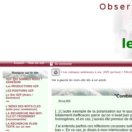
Accueil
Plan du site
Se connecter
>
Les rubriques antérieures à nov. 2025 (archive)
>
TAILLE
Naviguer sur le site
OZP. QUI SOMMES NOUS ?
Voir à gauche les mots-clés liés à cet article
ADHESION
Les PRODUCTIONS OZP
LES POSITIONS OZP
Le Site OZP (Aides /
"Combien
Evolution)
29 mai 2015
***
L’INDEX DES MOTS-CLES
(utile pour commencer)
[...] L’autre exemple de la polarisation sur le q
LA RECHERCHE PAR MOT-
totalement inefficaces parce qu’on n’avait pas 
CLE ET CROISEMENT
homogènes, et en cas, j’aurais été preneur de d
(recommandée)
LA RECHERCHE PLEIN
J’ai entendu parfois ces réflexions cocasses su
TEXTE sur un mot
bas ». En ce cas, je disais à mon interlocuteur q
***