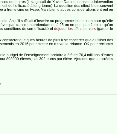
classes ordinaires (il s’agissait de Xavier Darcos, dans une intervention
i est de l’efficacité à long terme). La question des effectifs est souvent
ciée à trente cinq en lycée. Mais bien d’autres considérations entrent en
le. Ah, s’il suffisait d’inscrire au programme telle notion pour qu’elle
’élèves par classe en prétendant qu’à 25 on ne peut pas faire ce qu’on
s conditions de son efficacité et
déjouer les effets pervers
(garder le
eux consacrer quelques heures de plus à se concerter que d’utiliser des
ablissements en 2016 pour mettre en œuvre la réforme. OK pour réclamer
 le budget de l’enseignement scolaire a été de 70,4 millions d’euros
ur 893000 élèves, soit 302 euros par élève. Ajoutons que les crédits
?