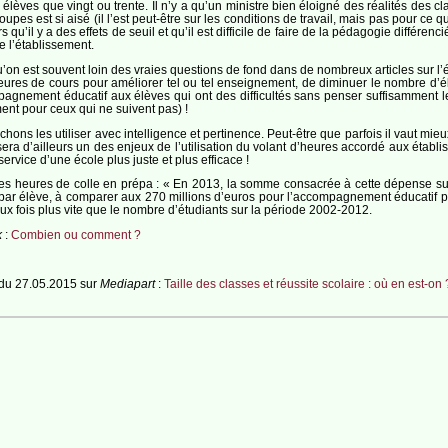
ix élèves que vingt ou trente. Il n’y a qu’un ministre bien éloigné des réalités des 
upes est si aisé (il l’est peut-être sur les conditions de travail, mais pas pour ce qu
u’il y a des effets de seuil et qu’il est difficile de faire de la pédagogie différen
e l’établissement.
’on est souvent loin des vraies questions de fond dans de nombreux articles sur l’éco
es heures de cours pour améliorer tel ou tel enseignement, de diminuer le nombre d
pagnement éducatif aux élèves qui ont des difficultés sans penser suffisamment le
ent pour ceux qui ne suivent pas) !
chons les utiliser avec intelligence et pertinence. Peut-être que parfois il vaut mi
e sera d’ailleurs un des enjeux de l’utilisation du volant d’heures accordé aux ét
rvice d’une école plus juste et plus efficace !
des heures de colle en prépa : « En 2013, la somme consacrée à cette dépense sur
ar élève, à comparer aux 270 millions d’euros pour l’accompagnement éducatif po
 fois plus vite que le nombre d’étudiants sur la période 2002-2012.
k
:
Combien ou comment ?
 du 27.05.2015 sur
Mediapart
:
Taille des classes et réussite scolaire : où en est-on 