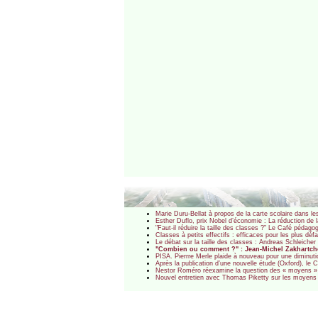
Marie Duru-Bellat à propos de la carte scolaire dans l
Esther Duflo, prix Nobel d’économie : La réduction de 
"Faut-il réduire la taille des classes ?" Le Café pédago
Classes à petits effectifs : efficaces pour les plus 
Le débat sur la taille des classes : Andreas Schleiche
"Combien ou comment ?" : Jean-Michel Zakhartchouk
PISA. Pierrre Merle plaide à nouveau pour une diminuti
Après la publication d’une nouvelle étude (Oxford), le 
Nestor Roméro réexamine la question des « moyens »
Nouvel entretien avec Thomas Piketty sur les moyen