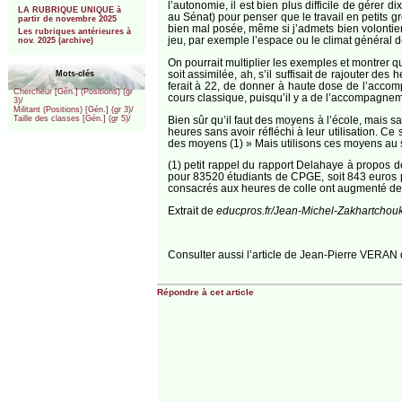
l’autonomie, il est bien plus difficile de gérer d
LA RUBRIQUE UNIQUE à
au Sénat) pour penser que le travail en petits gro
partir de novembre 2025
bien mal posée, même si j’admets bien volontiers q
Les rubriques antérieures à
jeu, par exemple l’espace ou le climat général d
nov. 2025 (archive)
On pourrait multiplier les exemples et montrer qu
soit assimilée, ah, s’il suffisait de rajouter d
Mots-clés
ferait à 22, de donner à haute dose de l’accom
Chercheur [Gén.] (Positions) (gr
cours classique, puisqu’il y a de l’accompagnem
3)/
Militant (Positions) [Gén.] (gr 3)/
Bien sûr qu’il faut des moyens à l’école, mais sa
Taille des classes [Gén.] (gr 5)/
heures sans avoir réfléchi à leur utilisation. C
des moyens (1) » Mais utilisons ces moyens au se
(1) petit rappel du rapport Delahaye à propos 
pour 83520 étudiants de CPGE, soit 843 euros p
consacrés aux heures de colle ont augmenté deux
Extrait de
educpros.fr/Jean-Michel-Zakhartchou
Consulter aussi l’article de Jean-Pierre VERAN
Répondre à cet article