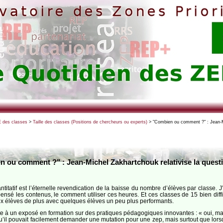
 des classes
>
Taille des classes (Positions de chercheurs ou experts)
> "Combien ou comment ?" : Jean-Mi
 ou comment ?" : Jean-Michel Zakhartchouk relativise la questio
uantitatif est l’éternelle revendication de la baisse du nombre d’élèves par classe.
pensé les contenus, le comment utiliser ces heures. Et ces classes de 15 bien diff
ix élèves de plus avec quelques élèves un peu plus performants.
ite à un exposé en formation sur des pratiques pédagogiques innovantes : « oui, ma
u’il pouvait facilement demander une mutation pour une zep, mais surtout que lorsqu’