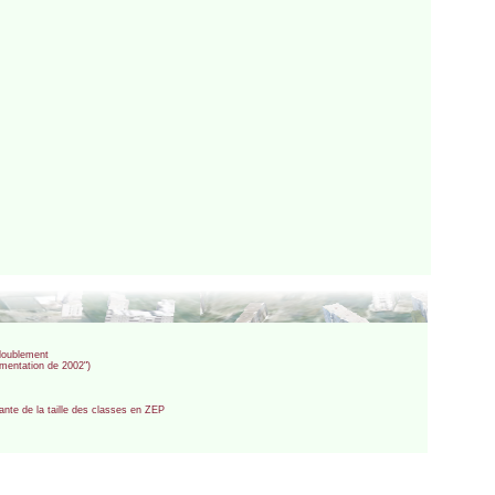
édoublement
imentation de 2002")
tante de la taille des classes en ZEP