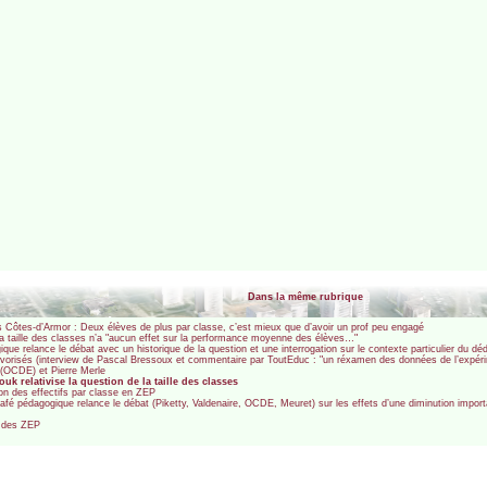
Dans la même rubrique
es Côtes-d’Armor : Deux élèves de plus par classe, c’est mieux que d’avoir un prof peu engagé
la taille des classes n’a "aucun effet sur la performance moyenne des élèves…"
gique relance le débat avec un historique de la question et une interrogation sur le contexte particulier du d
défavorisés (interview de Pascal Bressoux et commentaire par ToutEduc : "un réxamen des données de l’expér
r (OCDE) et Pierre Merle
 relativise la question de la taille des classes
on des effectifs par classe en ZEP
Café pédagogique relance le débat (Piketty, Valdenaire, OCDE, Meuret) sur les effets d’une diminution impor
s des ZEP