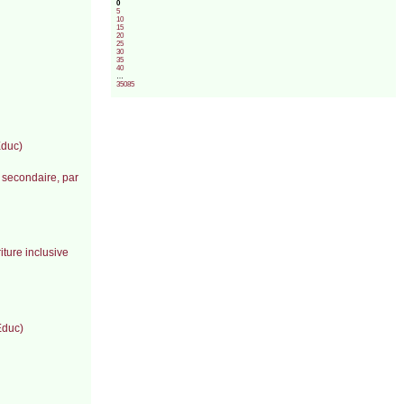
0
5
10
15
20
25
30
35
40
…
35085
Educ)
 secondaire, par
iture inclusive
Educ)