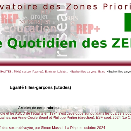
EGALITES : Mixité sociale, Pauvreté, Ethnicité, Laïcité...
>
Egalité filles-garçons, Evars
> Egalité filles-garç
Egalité filles-garçons (Etudes)
Articles de cette rubrique
le et les ABCD de l’égalité en 1974 s’est développé surtout dans les quartiers pop
xualités, par Anne-Cécile Bégot et Philippe Portier (direction), ESF, sept. 2024 (Le C
lité des sexes dévoyée, par Simon Massei, La Dispute, octobre 2024