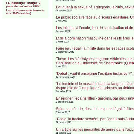
14 novembre 2024
LA RUBRIQUE UNIQUE à
partir de novembre 2025
Éduquer à la sexualité. Religions, laïcités, sexu
Les rubriques antérieures à
28 octobre 2024
nov. 2025 (archive)
Le public scolaire face au discours égalitaire. 
9 mai 2023
Les toilettes à l’école, lieu de socialisation et
14 mars 2023
Et si la domination masculine dans les filières l
9 mars 2023
Faire je(u) égal [la mixité dans les espaces sco
9 septembre 2022
Thèse. Les stéréotypes de genre véhiculés par l
Carl Beaudoin, Université de Sherbrooke (Québe
4 juin 2021
"Débat : Faut-il enseigner l’écriture inclusive ?"
12 novembre 2020
"Le féminin et le masculin dans la langue - l’écr
risque-elle de "compliquer les choses au détrime
1er juillet 2019
Enseigner l’égalité filles - garçons, par deux u
3 décembre 2018
Selon une étude, des ateliers pour l’égalité fill
3 février 2017
"Ecole, la fracture sexuée", par Jean-Louis Audu
29 janvier 2016
Un article sur les inégalités de genre dans l’app
11 octobre 2011