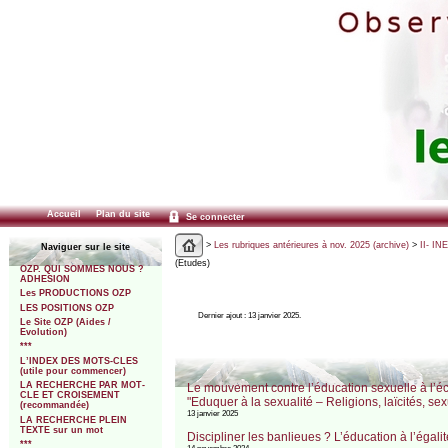
Accueil
Plan du site
Se connecter
>
Les rubriques antérieures à nov. 2025 (archive)
>
II- IN
Naviguer sur le site
(Etudes)
OZP. QUI SOMMES NOUS ?
ADHESION
Les PRODUCTIONS OZP
LES POSITIONS OZP
Dernier ajout : 13 janvier 2025.
Le Site OZP (Aides /
Evolution)
***
L’INDEX DES MOTS-CLES
(utile pour commencer)
LA RECHERCHE PAR MOT-
Le mouvement contre l’éducation sexuelle à l’éco
CLE ET CROISEMENT
"Eduquer à la sexualité – Religions, laïcités, se
(recommandée)
13 janvier 2025
LA RECHERCHE PLEIN
TEXTE sur un mot
Discipliner les banlieues ? L’éducation à l’éga
***