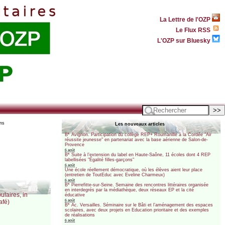
La Lettre de l'OZP
Le Flux RSS
L'OZP sur Bluesky
ons
Les nouveaux articles
B* Avignon. Participation du collège REP+ Roumanille à la Cordée "Air
réussite jeunesse" en partenariat avec la base aérienne de Salon-de-
Provence
6 août
B* Suite à l’extension du label en Haute-Saône, 11 écoles dont 4 REP
labellisées "Égalité filles-garçons"
6 août
Une école réellement démocratique, où les élèves aient leur place
(entretien de ToutEduc avec Eveline Charmeux)
6 août
B* Pierrefitte-sur-Seine. Semaine des rencontres littéraires organisée
en interdegrés par la médiathèque, deux réseaux EP et la cité
ulaires, in
éducative
6 août
afé)
B* Ac. Versailles. Séminaire sur le Bâti et l’aménagement des espaces
scolaires, avec deux projets en Education prioritaire et des exemples
de réalisations
6 août