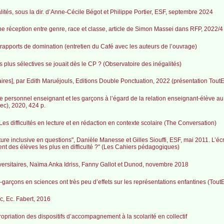
alités, sous la dir. d’Anne-Cécile Bégot et Philippe Portier, ESF, septembre 2024
Une réception entre genre, race et classe, article de Simon Massei dans RFP, 2022/4
 de rapports de domination (entretien du Café avec les auteurs de l’ouvrage)
es plus sélectives se jouait dès le CP ? (Observatoire des inégalités)
laires], par Edith Maruéjouls, Editions Double Ponctuation, 2022 (présentation Tout
e personnel enseignant et les garçons à l’égard de la relation enseignant-élève au
c), 2020, 424 p.
. Les difficultés en lecture et en rédaction en contexte scolaire (The Conversation)
iture inclusive en questions", Danièle Manesse et Gilles Siouffi, ESF, mai 2011. L’écr
nt des élèves les plus en difficulté ?" (Les Cahiers pédagogiques)
niversitaires, Naïma Anka Idriss, Fanny Gallot et Dunod, novembre 2018
es-garçons en sciences ont très peu d’effets sur les représentations enfantines (Tout
c, Ec. Fabert, 2016
ropriation des dispositifs d’accompagnement à la scolarité en collectif