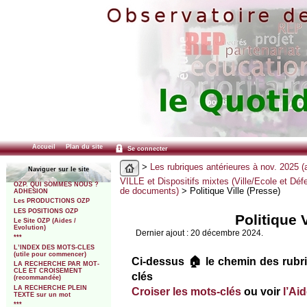
Accueil
Plan du site
Se connecter
>
Les rubriques antérieures à nov. 2025 (
Naviguer sur le site
VILLE et Dispositifs mixtes (Ville/Ecole et Dé
OZP. QUI SOMMES NOUS ?
de documents)
> Politique Ville (Presse)
ADHESION
Les PRODUCTIONS OZP
LES POSITIONS OZP
Politique 
Le Site OZP (Aides /
Evolution)
Dernier ajout : 20 décembre 2024.
***
L’INDEX DES MOTS-CLES
(utile pour commencer)
Ci-dessus 🏠 le chemin des rubri
LA RECHERCHE PAR MOT-
CLE ET CROISEMENT
clés
(recommandée)
LA RECHERCHE PLEIN
Croiser les mots-clés
ou voir
l’Ai
TEXTE sur un mot
***