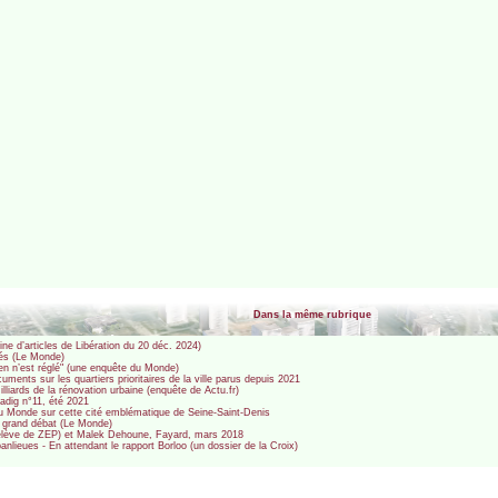
Dans la même rubrique
ine d’articles de Libération du 20 déc. 2024)
sés (Le Monde)
rien n’est réglé" (une enquête du Monde)
uments sur les quartiers prioritaires de la ville parus depuis 2021
liards de la rénovation urbaine (enquête de Actu.fr)
Zadig n°11, été 2021
 du Monde sur cette cité emblématique de Seine-Saint-Denis
u grand débat (Le Monde)
x-élève de ZEP) et Malek Dehoune, Fayard, mars 2018
nlieues - En attendant le rapport Borloo (un dossier de la Croix)