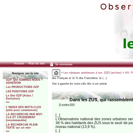
Accueil
Plan du site
Se connecter
>
Les rubriques antérieures à nov. 2025 (archive)
>
VIII- 
Naviguer sur le site
des Français et 11 % des Franciliens, le (…)
OZP. QUI SOMMES NOUS ?
ADHESION
Voir à gauche les mots-clés liés à cet article
Les PRODUCTIONS OZP
LES POSITIONS OZP
Le Site OZP (Aides /
Evolution)
Dans les ZUS, qui rassemblent 
***
21 octobre 2015
L’INDEX DES MOTS-CLES
(utile pour commencer)
LA RECHERCHE PAR MOT-
[...]
CLE ET CROISEMENT
L’Observatoire national des zones urbaines sen
(recommandée)
38 % des habitants des ZUS sous le seuil de pauv
LA RECHERCHE PLEIN
niveau national (13,9 %).
TEXTE sur un mot
[...]
***