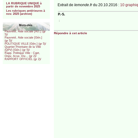
LA RUBRIQUE UNIQUE à
Extrait de
lemonde.fr
du 20.10.2016 :
10 graphiq
partir de novembre 2025
Les rubriques antérieures à
P.-S.
nov. 2025 (archive)
:
Mots-clés
Pauvreté, Aide sociale [Act.] (gr
Répondre à cet article
5)/
Pauvreté, Aide sociale [Gén.]
(gr 5)/
POLITIQUE VILLE [Gén.] (gr 5)/
Quartier Prioritaire de la Ville
(QPV) [Gén.] (gr 5)/
Rapp. Politique Ville : Cget,
Onpv, Acse, Div... (gr 2)/
RAPPORT OFFICIEL (gr 2)/