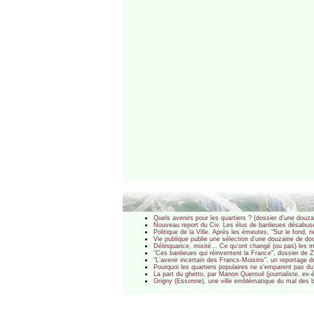
Quels avenirs pour les quartiers ? (dossier d’une douza
Nouveau report du Civ. Les élus de banlieues désabu
Politique de la Ville. Après les émeutes, "Sur le fond, 
Vie publique publie une sélection d’une douzaine de doc
Délinquance, mixité… Ce qu’ont changé (ou pas) les mil
"Ces banlieues qui réinventent la France", dossier de 
"L’avenir incertain des Francs-Moisins", un reportage
Pourquoi les quartiers populaires ne s’emparent pas d
La part du ghetto, par Manon Querouil (journaliste, e
Grigny (Essonne), une ville emblématique du mal des ba