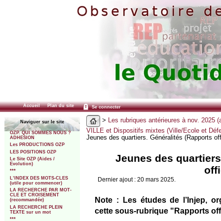
Accueil
Plan du site
Se connecter
>
Les rubriques antérieures à nov. 2025 (
Naviguer sur le site
VILLE et Dispositifs mixtes (Ville/Ecole et Dé
OZP. QUI SOMMES NOUS ?
Jeunes des quartiers. Généralités (Rapports off
ADHESION
Les PRODUCTIONS OZP
LES POSITIONS OZP
Jeunes des quartiers
Le Site OZP (Aides /
Evolution)
off
***
L’INDEX DES MOTS-CLES
Dernier ajout : 20 mars 2025.
(utile pour commencer)
LA RECHERCHE PAR MOT-
CLE ET CROISEMENT
Note : Les études de l’Injep, or
(recommandée)
LA RECHERCHE PLEIN
cette sous-rubrique "Rapports off
TEXTE sur un mot
***