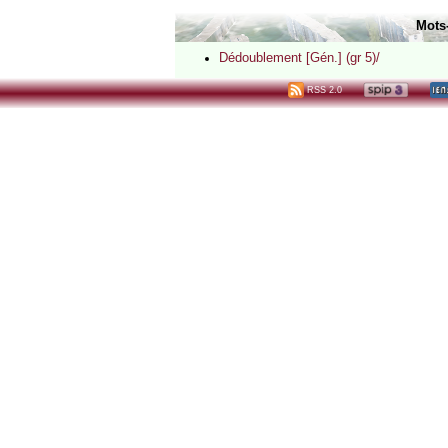
Mots
Dédoublement [Gén.] (gr 5)/
RSS 2.0