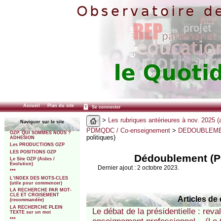
Accueil
Plan du site
Se connecter
>
Les rubriques antérieures à nov. 2025 (
Naviguer sur le site
PDMQDC / Co-enseignement
>
DEDOUBLEM
OZP. QUI SOMMES NOUS ?
politiques)
ADHESION
Les PRODUCTIONS OZP
LES POSITIONS OZP
Dédoublement (Po
Le Site OZP (Aides /
Evolution)
Dernier ajout : 2 octobre 2023.
***
L’INDEX DES MOTS-CLES
(utile pour commencer)
LA RECHERCHE PAR MOT-
CLE ET CROISEMENT
Articles de 
(recommandée)
LA RECHERCHE PLEIN
Le débat de la présidentielle : rev
TEXTE sur un mot
***