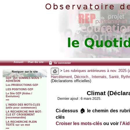
Accueil
Plan du site
Se connecter
>
Les rubriques antérieures à nov. 2025 (
Naviguer sur le site
Harcèlement, Décroch., Internats, Santé, Ryt
OZP. QUI SOMMES NOUS ?
(Déclarations officielles)
ADHESION
Les PRODUCTIONS OZP
LES POSITIONS OZP
Climat (Déclara
Le Site OZP (Aides /
Evolution)
Dernier ajout : 6 mars 2025.
***
L’INDEX DES MOTS-CLES
(utile pour commencer)
Ci-dessus 🏠 le chemin des rubri
LA RECHERCHE PAR MOT-
CLE ET CROISEMENT
clés
(recommandée)
LA RECHERCHE PLEIN
Croiser les mots-clés
ou voir
l’Ai
TEXTE sur un mot
***