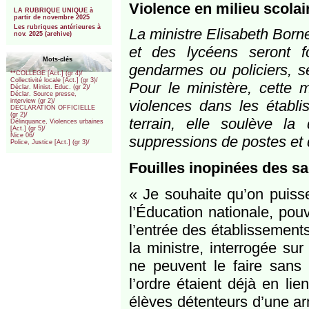
***
Violence en milieu scolai
LA RUBRIQUE UNIQUE à
partir de novembre 2025
Les rubriques antérieures à
La ministre Elisabeth Borne
nov. 2025 (archive)
et des lycéens seront f
Mots-clés
gendarmes ou policiers, se
**COLLEGE [Act.] (gr 4)/
Collectivité locale [Act.] (gr 3)/
Pour le ministère, cette 
Déclar. Minist. Educ. (gr 2)/
Déclar. Source presse,
violences dans les établ
interview (gr 2)/
DÉCLARATION OFFICIELLE
(gr 2)/
terrain, elle soulève l
Délinquance, Violences urbaines
[Act.] (gr 5)/
Nice 06/
suppressions de postes et
Police, Justice [Act.] (gr 3)/
Fouilles inopinées des sa
« Je souhaite qu’on puisse
l’Éducation nationale, pou
l’entrée des établissements
la ministre, interrogée s
ne peuvent le faire sans 
l’ordre étaient déjà en li
élèves détenteurs d’une ar