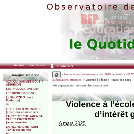
Accueil
Plan du site
Se connecter
>
Les rubriques antérieures à nov. 2025 (archive)
>
VIE SC
Naviguer sur le site
(Déclarations officielles)
> Violence à l’école : - fouille des sacs -
OZP. QUI SOMMES NOUS ?
ADHESION
Voir à gauche les mots-clés liés à cet article
Les PRODUCTIONS OZP
LES POSITIONS OZP
Le Site OZP (Aides /
Evolution)
Violence à l’écol
***
L’INDEX DES MOTS-CLES
d’intérêt
(utile pour commencer)
LA RECHERCHE PAR MOT-
CLE ET CROISEMENT
6 mars 2025
(recommandée)
LA RECHERCHE PLEIN
TEXTE sur un mot