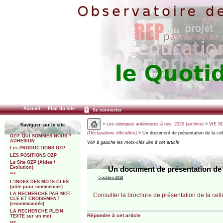
Accueil
Plan du site
Se connecter
>
Les rubriques antérieures à nov. 2025 (archive)
>
VIE SC
Naviguer sur le site
(Déclarations officielles)
> Un document de présentation de la cel
OZP. QUI SOMMES NOUS ?
ADHESION
Voir à gauche les mots-clés liés à cet article
Les PRODUCTIONS OZP
LES POSITIONS OZP
Le Site OZP (Aides /
Evolution)
Un document de présentation de l
***
5 octobre 2018
L’INDEX DES MOTS-CLES
(utile pour commencer)
LA RECHERCHE PAR MOT-
Consulter la brochure de présentation de la ce
CLE ET CROISEMENT
(recommandée)
LA RECHERCHE PLEIN
Répondre à cet article
TEXTE sur un mot