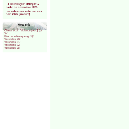
***
LA RUBRIQUE UNIQUE à
partir de novembre 2025
Les rubriques antérieures à
nov. 2025 (archive)
Mots-clés
Climat scol., Violence [Act.] (gr
5)/
Pilot. académique (gr 5)/
Versailles 78/
Versailles 91/
Versailles 92/
Versailles 95/