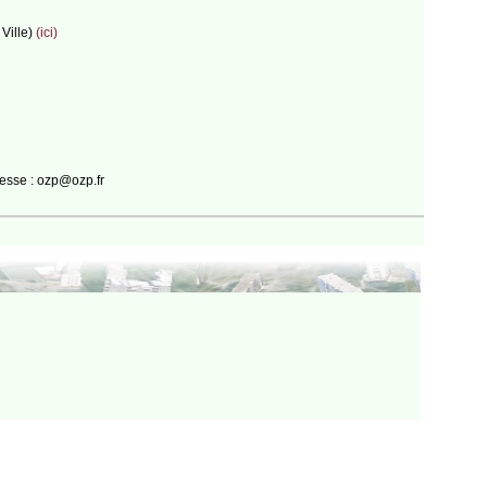
 Ville)
(ici)
resse : ozp@ozp.fr