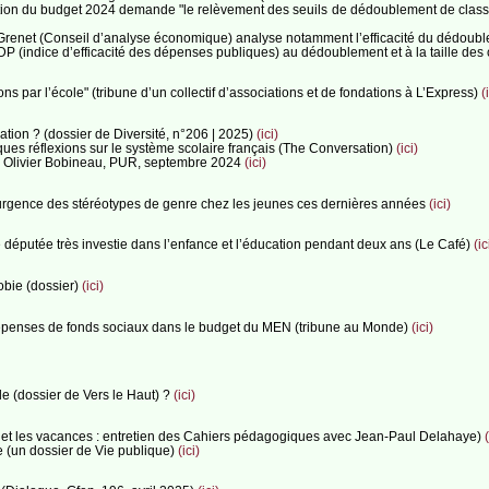
ution du budget 2024 demande "le relèvement des seuils de dédoublement de classe 
en Grenet (Conseil d’analyse économique) analyse notamment l’efficacité du dédou
P (indice d’efficacité des dépenses publiques) au dédoublement et à la taille des
ons par l’école" (tribune d’un collectif d’associations et de fondations à L’Express)
(
ation ? (dossier de Diversité, n°206 | 2025)
(ici)
ues réflexions sur le système scolaire français (The Conversation)
(ici)
par Olivier Bobineau, PUR, septembre 2024
(ici)
surgence des stéréotypes de genre chez les jeunes ces dernières années
(ici)
été députée très investie dans l’enfance et l’éducation pendant deux ans (Le Café)
(ic
obie (dossier)
(ici)
épenses de fonds sociaux dans le budget du MEN (tribune au Monde)
(ici)
le (dossier de Vers le Haut) ?
(ici)
rs et les vacances : entretien des Cahiers pédagogiques avec Jean-Paul Delahaye)
(
e (un dossier de Vie publique)
(ici)