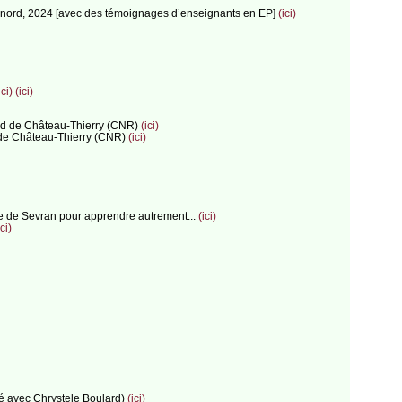
is nord, 2024 [avec des témoignages d’enseignants en EP]
(ici)
ici)
(ici)
hard de Château-Thierry (CNR)
(ici)
ns de Château-Thierry (CNR)
(ici)
re de Sevran pour apprendre autrement...
(ici)
ici)
fé avec Chrystele Boulard)
(ici)