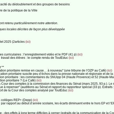
icacité du dédoublement et des groupes de besoins
e de la politique de la Ville
nt retenu particulièrement notre attention.
ues locales décrites de façon plus développée
let 2025 (2articles
(ici)
s curriculaires : l’enregistrement vidéo et le PDF (41 p)
(ici)
u travail des élèves : le compte rendu de ToutEduc
(ici)
t
**
cation prioritaire remise en cause… à nouveau" (une tribune de l’OZP au Café)
(ici)
ation prioritaire suscite peu d’échos dans la presse nationale et régionale et de la
tion prioritaire : les commentaires du SNUipp 04 (Haute Provence) et 52 (Haute-M
ion prioritaire ? (Le Café)
(ici)
 la Cour des comptes à la commission des finances du Sénat (mars 2025, 93 p.). Le
lique à repenser" (auditions au Sénat et rapport du rapporteur spécial (33 p). Extra
pport de la Cour des comptes analysé par ToutEduc
(ici)
es collèges REP+ (Depp)
(ici)
 par rapport au début d’année scolaire, les écarts diminuent entre le hors EP et l’
e - des effets à long terme difficiles à cerner (extraits de la communication de la