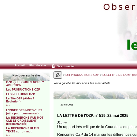
Accueil
Plan du site
Se connecter
>
Les PRODUCTIONS OZP
>
La LETTRE DE L’OZP (list
Naviguer sur le site
OZP. QUI SOMMES NOUS ?
Voir à gauche les mots-clés liés à cet article
ADHESION
Les PRODUCTIONS OZP
LES POSITIONS OZP
Le Site OZP (Aides /
Evolution)
22 mai 2025
***
L’INDEX DES MOTS-CLES
(utile pour commencer)
LA LETTRE DE l’OZP, n° 519, 22 mai 2025
LA RECHERCHE PAR MOT-
CLE ET CROISEMENT
Zoom
(recommandée)
Un rapport très critique de la Cour des comptes s
LA RECHERCHE PLEIN
TEXTE sur un mot
Rencontre OZP du 14 mai sur les différences cu
***