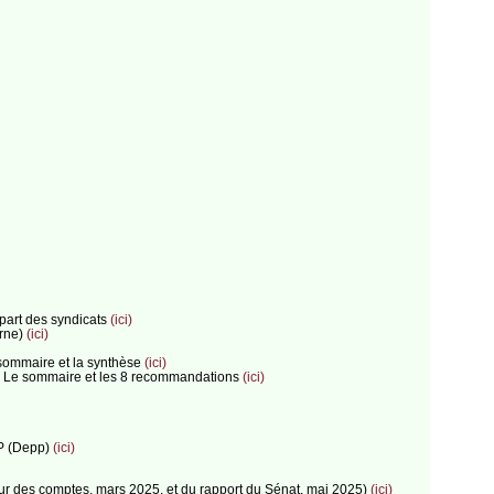
 part des syndicats
(ici)
arne)
(ici)
 sommaire et la synthèse
(ici)
its : Le sommaire et les 8 recommandations
(ici)
EP (Depp)
(ici)
 Cour des comptes, mars 2025, et du rapport du Sénat, mai 2025)
(ici)