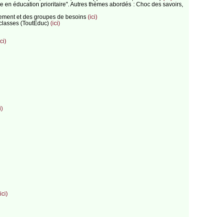
en éducation prioritaire". Autres thèmes abordés : Choc des savoirs,
blement et des groupes de besoins
(ici)
 classes (ToutEduc)
(ici)
ici)
i)
ici)