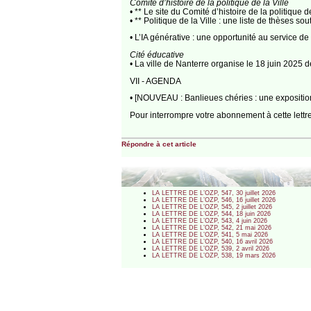
Comité d’histoire de la politique de la Ville
• ** Le site du Comité d’histoire de la politique
• ** Politique de la Ville : une liste de thèses s
• L’IA générative : une opportunité au service de l
Cité éducative
• La ville de Nanterre organise le 18 juin 2025 d
VII - AGENDA
• [NOUVEAU : Banlieues chéries : une expositio
Pour interrompre votre abonnement à cette lettr
Répondre à cet article
LA LETTRE DE L’OZP, 547, 30 juillet 2026
LA LETTRE DE L’OZP, 546, 16 juillet 2026
LA LETTRE DE L’OZP, 545, 2 juillet 2026
LA LETTRE DE L’OZP, 544, 18 juin 2026
LA LETTRE DE L’OZP, 543, 4 juin 2026
LA LETTRE DE L’OZP, 542, 21 mai 2026
LA LETTRE DE L’OZP, 541, 5 mai 2026
LA LETTRE DE L’OZP, 540, 16 avril 2026
LA LETTRE DE L’OZP, 539, 2 avril 2026
LA LETTRE DE L’OZP, 538, 19 mars 2026