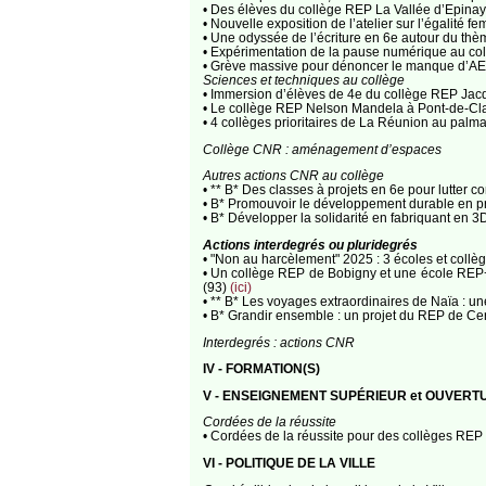
• Des élèves du collège REP La Vallée d’Epinay-
• Nouvelle exposition de l’atelier sur l’égalit
• Une odyssée de l’écriture en 6e autour du thè
• Expérimentation de la pause numérique au 
• Grève massive pour dénoncer le manque d’AE
Sciences et techniques au collège
• Immersion d’élèves de 4e du collège REP Jacq
• Le collège REP Nelson Mandela à Pont-de-Clai
• 4 collèges prioritaires de La Réunion au pa
Collège CNR : aménagement d’espaces
Autres actions CNR au collège
• ** B* Des classes à projets en 6e pour lutter
• B* Promouvoir le développement durable en pr
• B* Développer la solidarité en fabriquant e
Actions interdegrés ou pluridegrés
• "Non au harcèlement" 2025 : 3 écoles et coll
• Un collège REP de Bobigny et une école REP+ 
(93)
(ici)
• ** B* Les voyages extraordinaires de Naïa : 
• B* Grandir ensemble : un projet du REP de Ce
Interdegrés : actions CNR
IV - FORMATION(S)
V - ENSEIGNEMENT SUPÉRIEUR et OUVERT
Cordées de la réussite
• Cordées de la réussite pour des collèges REP
VI - POLITIQUE DE LA VILLE