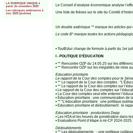
LA RUBRIQUE UNIQUE à
Le Conseil d’analyse économique analyse l’eff
partir de novembre 2025
Les rubriques antérieures à
Une liste de thèses sur le site du Comité d’histoir
nov. 2025 (archive)
Un double astérisque ** marque les articles qui o
Le code B* marque toutes les actions pédagogiq
• ToutEduc change de formule à partir du 1er juil
I - POLITIQUE D’ÉDUCATION
• ** Rencontre OZP du 14.05.25 sur les différence
• ** Rencontre OZP sur les inégalités de mise a
Education prioritaire
Le rapport de la Cour des comptes pour le Séna
• ** Le rapport de la Cour des comptes : "L’Édu
• ** Le rapport de la Cour des comptes sur l’éduc
• Le rapport de la Cour des comptes sur l’éduca
• La Cour des comptes veut-elle enterrer l’éducat
• Education prioritaire : une communication de
• ** "L’éducation prioritaire : une politique pub
• Education prioritaire et dédoublement : le ra
Education prioritaire : productions Depp
• Les HSA et les heures de pondération dans l
• Evaluations Point d’étape à mi-CP 2024-2025 :
Dédoublements
• ** Les dédoublements : - une politique coûteus