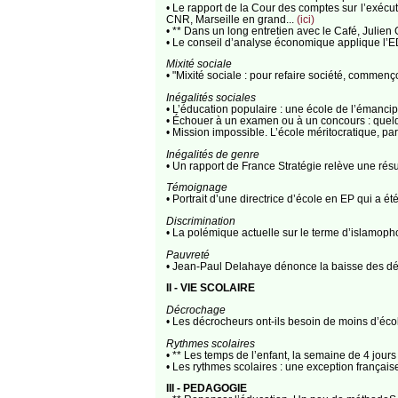
• Le rapport de la Cour des comptes sur l’exéc
CNR, Marseille en grand...
(ici)
• ** Dans un long entretien avec le Café, Juli
• Le conseil d’analyse économique applique l’ED
Mixité sociale
• "Mixité sociale : pour refaire société, commenç
Inégalités sociales
• L’éducation populaire : une école de l’émancip
• Échouer à un examen ou à un concours : quelq
• Mission impossible. L’école méritocratique, 
Inégalités de genre
• Un rapport de France Stratégie relève une ré
Témoignage
• Portrait d’une directrice d’école en EP qui a 
Discrimination
• La polémique actuelle sur le terme d’islamoph
Pauvreté
• Jean-Paul Delahaye dénonce la baisse des d
II - VIE SCOLAIRE
Décrochage
• Les décrocheurs ont-ils besoin de moins d’éco
Rythmes scolaires
• ** Les temps de l’enfant, la semaine de 4 jou
• Les rythmes scolaires : une exception français
III - PEDAGOGIE