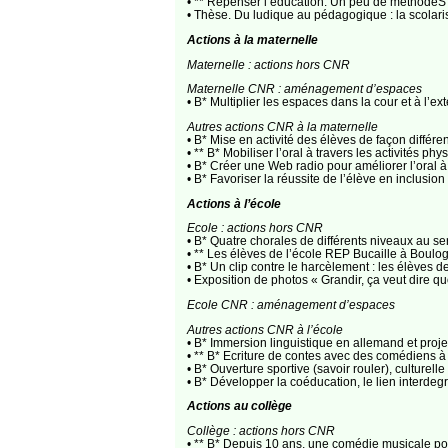
• ** Repenser l’éducation. Un peu de méthodeS 
• Thèse. Du ludique au pédagogique : la scolar
Actions à la maternelle
Maternelle : actions hors CNR
Maternelle CNR : aménagement d’espaces
• B* Multiplier les espaces dans la cour et à l
Autres actions CNR à la maternelle
• B* Mise en activité des élèves de façon diffé
• ** B* Mobiliser l’oral à travers les activité
• B* Créer une Web radio pour améliorer l’oral
• B* Favoriser la réussite de l’élève en inclus
Actions à l’école
Ecole : actions hors CNR
• B* Quatre chorales de différents niveaux au s
• ** Les élèves de l’école REP Bucaille à Boulo
• B* Un clip contre le harcèlement : les élèves 
• Exposition de photos « Grandir, ça veut dire q
Ecole CNR : aménagement d’espaces
Autres actions CNR à l’école
• B* Immersion linguistique en allemand et pro
• ** B* Ecriture de contes avec des comédiens
• B* Ouverture sportive (savoir rouler), cultur
• B* Développer la coéducation, le lien interde
Actions au collège
Collège : actions hors CNR
• ** B* Depuis 10 ans, une comédie musicale po