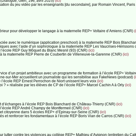
(Dialogue, Gfen, 196, avril 2025)
(ici)
isation du jeu vidéo par les enseignants [du secondaire], par Romain Vincent, Par
’extérieur pour développer le langage à la maternelle REP+ Voltaire d’Amiens (CNR)
(
renciée avec le numérique (application preschool) à la maternelle REP Bois Blanc
s physiques avec l’aide d’un sophrologue à la maternelle REP Les Vaucrises-Hérisso
 à l’école REP Guy Môquet du Blanc Mesnil (93) (CNR)
(ici)
ion à la maternelle REP Pierre de Coubertin de Villeneuve-la-Garenne (CNR)
(ici)
ervice d’un projet ambitieux avec un programme de formation à l’école REP+ Voltai
gne-sur-Mer accueillent un journaliste qui les sensibilise aux FakeNews (podcast)
(
de l’école REP Ernest Perrochon de Niort unissent leurs voix
(ici)
uoi ? » réalisée par les élèves de CP de l’école REP+ Marcel Cachin A à Orly
(ici)
jet d’échanges à l’école REP Bois Blanchard de Château-Thierry (CNR)
(ici)
 à l’école REP André Champy de Montfermeil (CNR)
(ici)
elle et citoyenne dans 5 écoles REP+ d’Epinay-sur-Seine (CNR)
(ici)
grés et renforcer les fondamentaux à l’école REP Boris Vian de Carros (CNR)
(ici)
ur lutter contre les violences au collège REP+ Mathieu d’Avignon (entretien du Ca