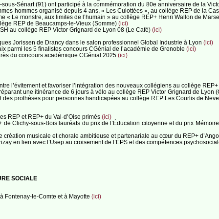
sous-Sénart (91) ont participé à la commémoration du 80e anniversaire de la Victoi
é femmes-hommes organisé depuis 4 ans, « Les Culottées », au collège REP de la C
me « Le monstre, aux limites de l’humain » au collège REP+ Henri Wallon de Marse
collège REP de Beaucamps-le-Vieux (Somme)
(ici)
SH au collège REP Victor Grignard de Lyon 08 (Le Café)
(ici)
ues Jorissen de Drancy dans le salon professionnel Global Industrie à Lyon
(ici)
x parmi les 5 finalistes concours CGénial de l’académie de Grenoble
(ici)
lmarès du concours académique CGénial 2025
(ici)
 contre l’évitement et favoriser l’intégration des nouveaux collégiens au collège 
éparant une itinérance de 6 jours à vélo au collège REP Victor Grignard de Lyon
n 3D des prothèses pour personnes handicapées au collège REP Les Courlis de Nev
èges REP et REP+ du Val-d’Oise primés
(ici)
de Clichy-sous-Bois lauréats du prix de l’Éducation citoyenne et du prix Mémoire 
une création musicale et chorale ambitieuse et partenariale au cœur du REP+ d’Ang
rizay en lien avec l’Usep au croisement de l’EPS et des compétences psychosocia
URE SOCIALE
 à Fontenay-le-Comte et à Mayotte
(ici)