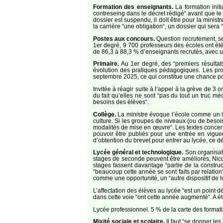
Formation des enseignants.
La formation initi
contreseing dans le décret rédigé“ avant que le 
dossier est suspendu, il doit être pour la minist
la carrière “une obligation“, un dossier qui sera
Postes aux concours.
Question recrutement, se
1er degré, 9 700 professeurs des écoles ont été
de 86,3 à 88,3 % d’enseignants recrutés, avec 
Primaire.
Au 1er degré, des “premiers résultats
évolution des pratiques pédagogiques. Les prog
septembre 2025, ce qui constitue une chance pou
Invitée à réagir suite à l’appel à la grève de 3 
du fait qu’elles ne sont “pas du tout un truc mé
besoins des élèves“.
Collège.
La ministre évoque l’école comme un li
culture. Si les groupes de niveaux (ou de besoi
modalités de mise en œuvre“. Les textes concerna
pouvoir être publiés pour une entrée en vigueu
d’obtention du brevet pour entrer au lycée, ce dé
Lycée général et technologique.
Son organisat
stages de seconde peuvent être améliorés, Nicol
stages fassent davantage “partie de la construct
“beaucoup cette année se sont faits par relatio
comme une opportunité, un “autre dispositif de l
L’affectation des élèves au lycée “est un point d
dans cette voie “ont cette année augmenté“. A ét
Lycée professionnel. 5 % de la carte des format
Mixité sociale et scolaire.
Il faut “se donner le