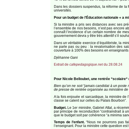
Dans les dossiers suspendus, la réforme de la 
universités.
Pour un budget de l’Éducation nationale « a m
Si la ministre a pris ses distances avec ses p
l’ensemble de nos besoins, n’est pas encore abo
connaît l’incidence d’un certain nombre de mesu
gouvernement devra y être très attentif s’il souha
Dans un véritable exercice d’équilibriste, la mi
ne parle pas ou peu : la revalorisation des sala
couverture à 100% des besoins en enseignants 
Djéhanne Gani
Extrait de
cafepedagogique.net
du 28.08.24
Pour Nicole Belloubet, une rentrée “scolaire
Bien qu’on ne soit “jamais candidat à un poste mi
de presse de rentrée organisée au ministère de 
A la fois enjouée et sarcastique, la ministre d
classe se calent sur celles du Palais Bourbon“.
Budget.
Le 1er ministre, Gabriel Attal, a récemm
par principe de reconduction “contraindrait à un
que le budget soit par cohérence “a minima sanc
Temps de l’enfant.
“Nous ne pourrons pas faire
l’enseignant. Pour la ministre cette question es