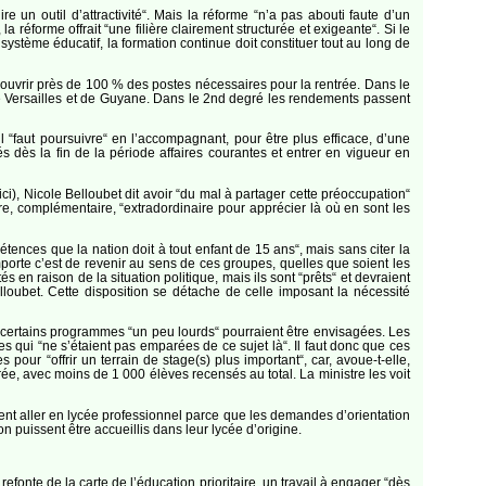
e un outil d’attractivité“. Mais la réforme “n’a pas abouti faute d’un
réforme offrait “une filière clairement structurée et exigeante“. Si le
 système éducatif, la formation continue doit constituer tout au long de
couvrir près de 100 % des postes nécessaires pour la rentrée. Dans le
 de Versailles et de Guyane. Dans le 2nd degré les rendements passent
l “faut poursuivre“ en l’accompagnant, pour être plus efficace, d’une
dès la fin de la période affaires courantes et entrer en vigueur en
ci), Nicole Belloubet dit avoir “du mal à partager cette préoccupation“
ire, complémentaire, “extradordinaire pour apprécier là où en sont les
nces que la nation doit à tout enfant de 15 ans“, mais sans citer la
porte c’est de revenir au sens de ces groupes, quelles que soient les
n raison de la situation politique, mais ils sont “prêts“ et devraient
lloubet. Cette disposition se détache de celle imposant la nécessité
 certains programmes “un peu lourds“ pourraient être envisagées. Les
 qui “ne s’étaient pas emparées de ce sujet là“. Il faut donc que ces
pour “offrir un terrain de stage(s) plus important“, car, avoue-t-elle,
ée, avec moins de 1 000 élèves recensés au total. La ministre les voit
ulent aller en lycée professionnel parce que les demandes d’orientation
 puissent être accueillis dans leur lycée d’origine.
refonte de la carte de l’éducation prioritaire, un travail à engager “dès