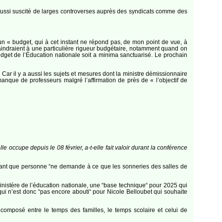
 aussi suscité de larges controverses auprès des syndicats comme des
un « budget, qui à cet instant ne répond pas, de mon point de vue, à
raindraient à une particulière rigueur budgétaire, notamment quand on
udget de l’Éducation nationale soit a minima sanctuarisé. Le prochain
 Car il y a aussi les sujets et mesures dont la ministre démissionnaire
 manque de professeurs malgré l’affirmation de près de « l’objectif de
e occupe depuis le 08 février, a-t-elle fait valoir durant la conférence
d’autant que personne “ne demande à ce que les sonneries des salles de
ministère de l’éducation nationale, une “base technique“ pour 2025 qui
 qui n’est donc “pas encore abouti“ pour Nicole Belloubet qui souhaite
écomposé entre le temps des familles, le temps scolaire et celui de