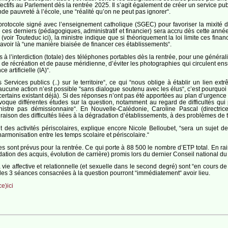
fectifs au Parlement dès la rentrée 2025. Il s’agit également de créer un service pu
de pauvreté à l’école, une “réalité qu’on ne peut pas ignorer“.
protocole signé avec l’enseignement catholique (SGEC) pour favoriser la mixité d
e ces derniers (pédagogiques, administratif et financier) sera accru dès cette ann
 (voir Touteduc ici), la ministre indique que si théoriquement la loi limite ces f
y avoir là “une manière biaisée de financer ces établissements“.
 l’interdiction (totale) des téléphones portables dès la rentrée, pour une généralisa
e récréation et de pause méridienne, d’éviter les photographies qui circulent ensu
e artificielle (IA)“.
ervices publics (..) sur le territoire“, ce qui “nous oblige à établir un lien extr
 aucune action n’est possible “sans dialogue soutenu avec les élus“, c’est pourquoi
ertains existant déjà). Si des réponses n’ont pas été apportées au plan d’urgenc
évoque différentes études sur la question, notamment au regard de difficultés qu
istre pas démissionnaire“. En Nouvelle-Calédonie, Caroline Pascal (directric
son des difficultés liées à la dégradation d’établissements, à des problèmes de tr
es activités périscolaires, explique encore Nicole Belloubet, “sera un sujet de 
armonisation entre les temps scolaire et périscolaire.“
ont prévus pour la rentrée. Ce qui porte à 88 500 le nombre d’ETP total. En raiso
lidation des acquis, évolution de carrière) promis lors du dernier Conseil national 
e affective et relationnelle (et sexuelle dans le second degré) sont “en cours de f
 les 3 séances consacrées à la question pourront “immédiatement“ avoir lieu.
e)ici