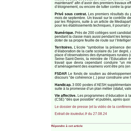
maintenant“ afin d’avoir des premiers travaux ef
d’éloignement, ou encore de lutter contre la gran
Privé sous contrat.
Les premiers résultats du 
mois de septembre. Un travail sur le contrôle d
par les Régions, suite à un article de Mediapart
pour les établissements techniques, il pourrait 
Numérique.
Près de 200 collèges sont candidats à
pendant la classe mais aussi pendant les temps d
doter de sa propre feuille de route sur l’Intelligenc
Territoires.
L’école “symbolise la présence des S
d’élaboration de la carte scolaire du 1er degré,
place d’observatoires des dynamiques rurales (c
Seine-Saint-Denis, la ministre de l’Education 
travail que devra cependant conduire “un min
d’aménagement des examens vont être pris (en rai
FSDAP.
Le fonds de soutien au développement d
discours “de cohérence (..) pour construire une h
Handicap.
3 000 postes d’AESH supplémentaires s
suite à la promesse d’un plan métier (statut, va
Vie affective.
Les programmes d’éducation à la vi
(CSE) “dès que possible“ et publiés, après quoi
Le dossier de presse (et la vidéo de la conférenc
Extrait de
touteduc.fr
du 27.08.24
Répondre à cet article