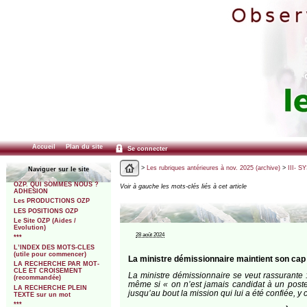
Accueil
Plan du site
Se connecter
>
Les rubriques antérieures à nov. 2025 (archive)
>
III- 
Naviguer sur le site
OZP. QUI SOMMES NOUS ?
Voir à gauche les mots-clés liés à cet article
ADHESION
Les PRODUCTIONS OZP
LES POSITIONS OZP
Le Site OZP (Aides /
Evolution)
28 août 2024
***
L’INDEX DES MOTS-CLES
(utile pour commencer)
La ministre démissionnaire maintient son cap
LA RECHERCHE PAR MOT-
CLE ET CROISEMENT
La ministre démissionnaire se veut rassurante :
(recommandée)
même si « on n’est jamais candidat à un poste m
LA RECHERCHE PLEIN
jusqu’au bout la mission qui lui a été confiée, y
TEXTE sur un mot
***