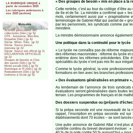
« Des groupes de besoin » mis en place à la r
LA RUBRIQUE UNIQUE à
partir de novembre 2025
Cette rentrée, c’est au tour du collège d’être 
Les rubriques antérieures à
de 6e et de 5e. La ministre a confirmé que « le
nov. 2025 (archive)
mots, certainement aussi par « pragmatisme et
terminologie de Gabriel Attal qui parlait de « g
par les personnels, les syndicats comme par les 
Mots-clés
ministère.
Activités périscolaires des
collectivités [Gén.] (gr 5)/
La ministre démissionnaire annonce également l
CPS : Autonomie, Bien-être,
Empathie [Gén.] (gr 4)/
Une politique dans la continuité pour le lycée
Déclar. Minist. Educ. (gr 2)/
Déclar. Source presse,
interview (gr 2)/
« Le lycée ne connaîtra pas de réforme majeure 
Déclar. Source site officiel (gr 2)
des réformes macronistes : réforme du lycée et 
DÉCLARATION OFFICIELLE
(gr 2)/
entérine donc les réformes précédentes. Elle év
Groupes de besoins et Choc
spécialités du lycée n’ont pas mis fin aux inégal
des savoirs [Gén.] (gr 5)/
Mixité sociale [Gén.] (gr 5)/
Comme le lycée général, la voie professionnelle
Numérique et IA [Gén.] (gr 4)/
Redoublement [Gén.] (gr 5)/
formations en lien avec les branches professionn
Uniforme à l’école (gr 5)/
« Des évaluations généralisées en primaire
Au lendemain de l’annonce de trois syndicats 
évaluations seront généralisées dans toutes l
terrain. Les programmes de français et de mathémat
Des dossiers suspendus ou (pré)avis d’échec
Si la prépa seconde est une nouveauté de la 
rappel, l’inscription en prépa seconde est su
établissements dont 70 écoles – se sont lancés d
Une autre annonce de Gabriel Attal n’est plus d
contrôle continu du brevet devraient évoluer : « 
40 % de la note contre 50 % aujourd’hui « pour