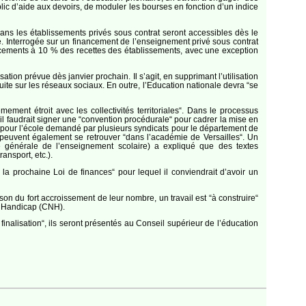
blic d’aide aux devoirs, de moduler les bourses en fonction d’un indice
ans les établissements privés sous contrat seront accessibles dès le
ée. Interrogée sur un financement de l’enseignement privé sous contrat
inancements à 10 % des recettes des établissements, avec une exception
tion prévue dès janvier prochain. Il s’agit, en supprimant l’utilisation
ite sur les réseaux sociaux. En outre, l’Education nationale devra “se
êmement étroit avec les collectivités territoriales“. Dans le processus
 il faudrait signer une “convention procédurale“ pour cadrer la mise en
e pour l’école demandé par plusieurs syndicats pour le département de
i peuvent également se retrouver “dans l’académie de Versailles“. Un
e générale de l’enseignement scolaire) a expliqué que des textes
ansport, etc.).
la prochaine Loi de finances“ pour lequel il conviendrait d’avoir un
n du fort accroissement de leur nombre, un travail est “à construire“
du Handicap (CNH).
inalisation“, ils seront présentés au Conseil supérieur de l’éducation