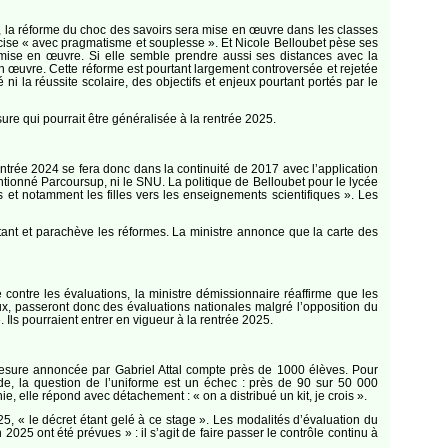
ée, la réforme du choc des savoirs sera mise en œuvre dans les classes
récise « avec pragmatisme et souplesse ». Et Nicole Belloubet pèse ses
a mise en œuvre. Si elle semble prendre aussi ses distances avec la
 en œuvre. Cette réforme est pourtant largement controversée et rejetée
ni la réussite scolaire, des objectifs et enjeux pourtant portés par le
e qui pourrait être généralisée à la rentrée 2025.
entrée 2024 se fera donc dans la continuité de 2017 avec l’application
tionné Parcoursup, ni le SNU. La politique de Belloubet pour le lycée
es et notamment les filles vers les enseignements scientifiques ». Les
stant et parachève les réformes. La ministre annonce que la carte des
ntre les évaluations, la ministre démissionnaire réaffirme que les
x, passeront donc des évaluations nationales malgré l’opposition du
. Ils pourraient entrer en vigueur à la rentrée 2025.
esure annoncée par Gabriel Attal compte près de 1000 élèves. Pour
de, la question de l’uniforme est un échec : près de 90 sur 50 000
, elle répond avec détachement : « on a distribué un kit, je crois ».
25, « le décret étant gelé à ce stage ». Les modalités d’évaluation du
025 ont été prévues » : il s’agit de faire passer le contrôle continu à