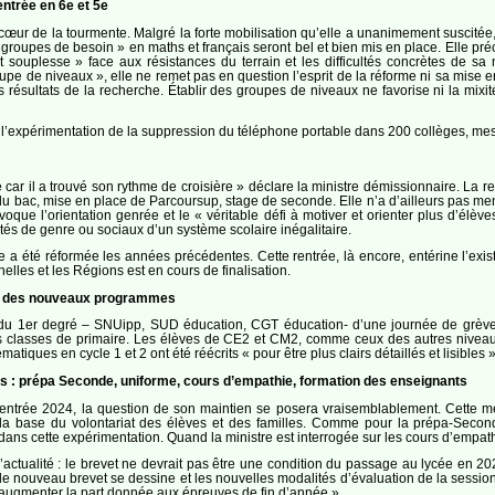
entrée en 6e et 5e
au cœur de la tourmente. Malgré la forte mobilisation qu’elle a unanimement suscit
s groupes de besoin » en maths et français seront bel et bien mis en place. Elle p
 souplesse » face aux résistances du terrain et les difficultés concrètes de s
roupe de niveaux », elle ne remet pas en question l’esprit de la réforme ni sa mise
résultats de la recherche. Établir des groupes de niveaux ne favorise ni la mixité 
’expérimentation de la suppression du téléphone portable dans 200 collèges, mesur
car il a trouvé son rythme de croisière » déclare la ministre démissionnaire. La r
du bac, mise en place de Parcoursup, stage de seconde. Elle n’a d’ailleurs pas men
oque l’orientation genrée et le « véritable défi à motiver et orienter plus d’élèv
ités de genre ou sociaux d’un système scolaire inégalitaire.
 a été réformée les années précédentes. Cette rentrée, là encore, entérine l’exi
elles et les Régions est en cours de finalisation.
 », des nouveaux programmes
du 1er degré – SNUipp, SUD éducation, CGT éducation- d’une journée de grève co
es classes de primaire. Les élèves de CE2 et CM2, comme ceux des autres niveau
iques en cycle 1 et 2 ont été réécrits « pour être plus clairs détaillés et lisibles »
s : prépa Seconde, uniforme, cours d’empathie, formation des enseignants
rentrée 2024, la question de son maintien se posera vraisemblablement. Cette m
r la base du volontariat des élèves et des familles. Comme pour la prépa-Secon
ans cette expérimentation. Quand la ministre est interrogée sur les cours d’empathie
’actualité : le brevet ne devrait pas être une condition du passage au lycée en 20
le nouveau brevet se dessine et les nouvelles modalités d’évaluation de la session 2
 augmenter la part donnée aux épreuves de fin d’année ».