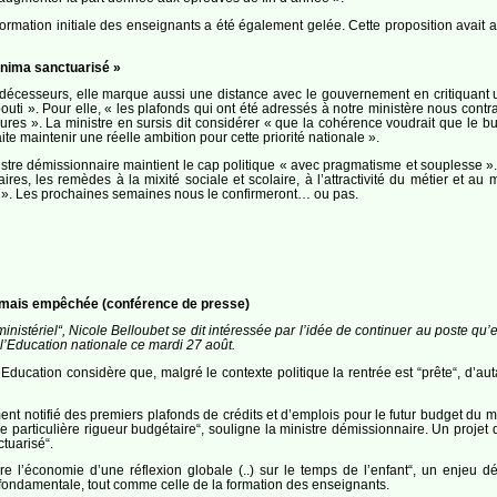
formation initiale des enseignants a été également gelée. Cette proposition avait
inima sanctuarisé »
rédécesseurs, elle marque aussi une distance avec le gouvernement en critiquant 
uti ». Pour elle, « les plafonds qui ont été adressés à notre ministère nous cont
res ». La ministre en sursis dit considérer « que la cohérence voudrait que le b
ite maintenir une réelle ambition pour cette priorité nationale ».
nistre démissionnaire maintient le cap politique « avec pragmatisme et souplesse ».
ires, les remèdes à la mixité sociale et scolaire, à l’attractivité du métier et au
». Les prochaines semaines nous le confirmeront… ou pas.
“ mais empêchée (conférence de presse)
nistériel“, Nicole Belloubet se dit intéressée par l’idée de continuer au poste qu’ell
l’Education nationale ce mardi 27 août.
e l’Education considère que, malgré le contexte politique la rentrée est “prête“, 
ent notifié des premiers plafonds de crédits et d’emplois pour le futur budget du 
e particulière rigueur budgétaire“, souligne la ministre démissionnaire. Un projet
tuarisé“.
 l’économie d’une réflexion globale (..) sur le temps de l’enfant“, un enjeu d
t fondamentale, tout comme celle de la formation des enseignants.