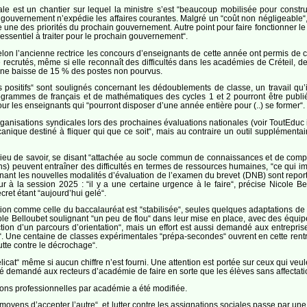
ale est un chantier sur lequel la ministre s’est “beaucoup mobilisée pour construir
gouvernement n’expédie les affaires courantes. Malgré un “coût non négligeable“, la 
re une des priorités du prochain gouvernement. Autre point pour faire fonctionner le
 “essentiel à traiter pour le prochain gouvernement“.
lon l’ancienne rectrice les concours d’enseignants de cette année ont permis de 
 recrutés, même si elle reconnaît des difficultés dans les académies de Créteil,
une baisse de 15 % des postes non pourvus.
 positifs“ sont soulignés concernant les dédoublements de classe, un travail qu’i
rammes de français et de mathématiques des cycles 1 et 2 pourront être publiés 
r les enseignants qui “pourront disposer d’une année entière pour (..) se former“.
organisations syndicales lors des prochaines évaluations nationales (voir ToutEduc i
canique destiné à fliquer qui que ce soit“, mais au contraire un outil supplémenta
eu de savoir, se disant “attachée au socle commun de connaissances et de compéte
ns) peuvent entraîner des difficultés en termes de ressources humaines, “ce qui im
nt les nouvelles modalités d’évaluation de l’examen du brevet (DNB) sont reportés e
r à la session 2025 : “il y a une certaine urgence à le faire“, précise Nicole Be
cret étant “aujourd’hui gelé“.
ion comme celle du baccalauréat est “stabilisée“, seules quelques adaptations de
e Belloubet soulignant “un peu de flou“ dans leur mise en place, avec des équipes
ion d’un parcours d’orientation“, mais un effort est aussi demandé aux entreprises 
n“. Une centaine de classes expérimentales “prépa-secondes“ ouvrent en cette rentr
utte contre le décrochage“.
élicat“ même si aucun chiffre n’est fourni. Une attention est portée sur ceux qui ve
é demandé aux recteurs d’académie de faire en sorte que les élèves sans affectation
ions professionnelles par académie a été modifiée.
s moyens d’accepter l’autre“, et lutter contre les assignations sociales passe par une 