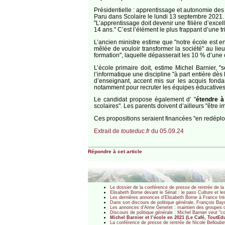
Présidentielle : apprentissage et autonomie des
Paru dans Scolaire le lundi 13 septembre 2021.
"L’apprentissage doit devenir une filière d’excel
14 ans." C’est l’élément le plus frappant d’une 
L’ancien ministre estime que "notre école est e
mêlée de vouloir transformer la société" au lie
formation", laquelle dépasserait les 10 % d’une 
L’école primaire doit, estime Michel Barnier, "
l’informatique une discipline "à part entière dès
d’enseignant, accent mis sur les acquis fond
notamment pour recruter les équipes éducatives (..
Le candidat propose également d’ "
étendre à
scolaires". Les parents doivent d’ailleurs "être 
Ces propositions seraient financées "en redéploy
Extrait de
touteduc.fr
du 05.09.24
Répondre à cet article
Le dossier de la conférence de presse de rentrée de l
Elisabeth Borne devant le Sénat : le pass Culture et l
Les dernières annonces d’Elisabeth Borne à France Int
Dans son discours de politique générale, François Bayr
Les annonces d’Anne Genetet : maintien des groupes de
Discours de politique générale : Michel Barnier veut "
Michel Barnier et l’école en 2021 (Le Café, ToutEd
La conférence de presse de rentrée de Nicole Belloube