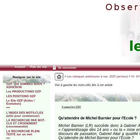
Accueil
Plan du site
Se connecter
>
Les rubriques antérieures à nov. 2025 (archive)
>
III- 
Naviguer sur le site
OZP. QUI SOMMES NOUS ?
Voir à gauche les mots-clés liés à cet article
ADHESION
Les PRODUCTIONS OZP
LES POSITIONS OZP
Le Site OZP (Aides /
Evolution)
6 septembre 2024
***
L’INDEX DES MOTS-CLES
(utile pour commencer)
Qu’attendre de Michel Barnier pour l’Ecole ?
LA RECHERCHE PAR MOT-
CLE ET CROISEMENT
Michel Barnier (LR) succède donc à Gabriel At
(recommandée)
« l’apprentissage dès 14 ans » ou la « mise en
LA RECHERCHE PLEIN
discours de passation, Gabriel Attal a qualifi
TEXTE sur un mot
Qu’attendre de Michel Barnier pour l’École ?
***