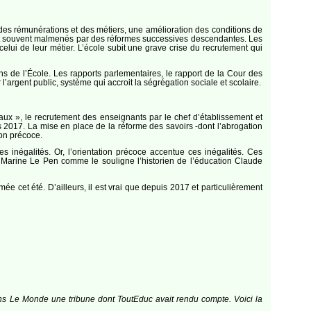
on des rémunérations et des métiers, une amélioration des conditions de
ment souvent malmenés par des réformes successives descendantes. Les
lui de leur métier. L’école subit une grave crise du recrutement qui
 de l’École. Les rapports parlementaires, le rapport de la Cour des
argent public, système qui accroit la ségrégation sociale et scolaire.
aux », le recrutement des enseignants par le chef d’établissement et
s 2017. La mise en place de la réforme des savoirs -dont l’abrogation
ion précoce.
es inégalités. Or, l’orientation précoce accentue ces inégalités. Ces
e Marine Le Pen comme le souligne l’historien de l’éducation Claude
 cet été. D’ailleurs, il est vrai que depuis 2017 et particulièrement
dans Le Monde une tribune dont ToutEduc avait rendu compte. Voici la