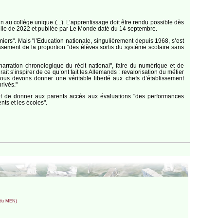
n au collège unique (...). L’apprentissage doit être rendu possible dès
ntielle de 2022 et publiée par Le Monde daté du 14 septembre.
iers". Mais "l’Education nationale, singulièrement depuis 1968, s’est
oissement de la proportion "des élèves sortis du système scolaire sans
a narration chronologique du récit national", faire du numérique et de
it s’inspirer de ce qu’ont fait les Allemands : revalorisation du métier
ous devons donner une véritable liberté aux chefs d’établissement
rivés."
et de donner aux parents accès aux évaluations "des performances
nts et les écoles".
e du MEN)