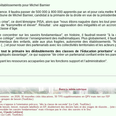
 établissements pour Michel Barnier
lence. Il faudra passer de 500 000 à 800 000 apprentis par an et pour cela mettre fi
tribune de Michel Barnier, candidat à la primaire de la droite en vue de la préside
n crise", ce dont témoigne PISA, alors que "nous étions naguère dans les tout prem
u de "transmettre et élever". Résultat : une aggravation des inégalités et un accr
classe d’âge.
se concentrer sur les savoirs fondamentaux", en histoire, il faudrait revenir "à l
 le collège", renforcer l’enseignement des mathématiques. Plus globalement, il faudra
amentaux des enfants, aide aux plus fragiles, autonomie des établissements. "N
.) et pour nouer des partenariats avec les collectivités territoriales et les acteurs p
 tout le primaire les dédoublements des classes de l’éducation prioritaire
" 
impliqués davantage", ce qui suppose "de créer un partenariat confiant entre les pare
ant les ressources accaparées par les fonctions support et l’administration".
Dans la même rubrique
a ministre : en 2026, 30 nouvelles cités éducatives, 50 TPS supplémentaires en QPV mais rien sur l’EP
es groupes de besoin (ToutEduc)
er
ou s’oppose à l’orientation précoce, "dès la classe de seconde" (Le Café, ToutEduc)
 besoin, brevet, manuels labellisés en EP, doublement des devoirs faits et des stages de réussite... (sit
consolider les savoirs fondamentaux" mais n’évoque pas le choc des savoirs ni le Snu
uc, Claude Lelièvre)
t (Le Café, ToutEduc)