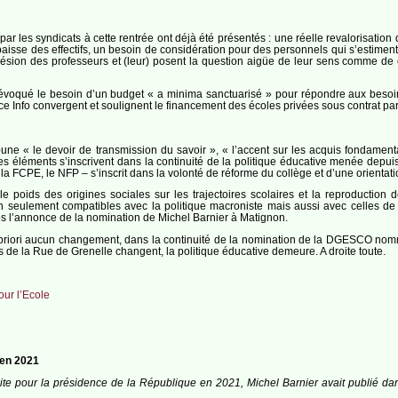
 par les syndicats à cette rentrée ont déjà été présentés : une réelle revalorisati
 baisse des effectifs, un besoin de considération pour des personnels qui s’esti
ésion des professeurs et (leur) posent la question aigüe de leur sens comme de ce
évoqué le besoin d’un budget « a minima sanctuarisé » pour répondre aux besoins
Info convergent et soulignent le financement des écoles privées sous contrat par l’
une « le devoir de transmission du savoir », « l’accent sur les acquis fondament
Ces éléments s’inscrivent dans la continuité de la politique éducative menée depui
a FCPE, le NFP – s’inscrit dans la volonté de réforme du collège et d’une orientat
e poids des origines sociales sur les trajectoires scolaires et la reproduction d
non seulement compatibles avec la politique macroniste mais aussi avec celles d
s l’annonce de la nomination de Michel Barnier à Matignon.
priori aucun changement, dans la continuité de la nomination de la DGESCO nommée
 de la Rue de Grenelle changent, la politique éducative demeure. A droite toute.
our l’Ecole
 en 2021
 droite pour la présidence de la République en 2021, Michel Barnier avait publié 