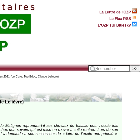
La Lettre de l'OZP
Le Flux RSS
L'OZP sur Bluesky
 en 2021 (Le Café, ToutEduc, Claude Lelièvre)
e Lelièvre)
e Matignon reprendra-t-il ses chevaux de bataille pour l’école tels
 choc des savoirs qui est mise en œuvre à cette rentrée. Lors de son
tal a demandé à son successeur de « faire de l’école une priorité ».