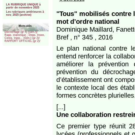
***
LA RUBRIQUE UNIQUE à
partir de novembre 2025
"Tous" mobilisés contre l
Les rubriques antérieures à
nov. 2025 (archive)
mot d’ordre national
Mots-clés
Dominique Maillard, Fanett
Décrochage (gr 5) [Gén./]/
Bref , n° 345 , 2016
Rapp. statistique : Depp, Insee,
Cereq, Injep... [Gén.] (gr 2)/
RAPPORT OFFICIEL (gr 2)/
Le plan national contre l
entend renforcer la collabo
améliorer la préventio
prévention du décrocha
d’établissement ont compo
le contexte local des établ
formes concrètes plurielles
[...]
Une collaboration restrei
Ce premier type réunit 28
lycées (professionnels et 