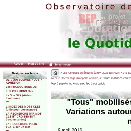
Accueil
Plan du site
Se connecter
>
Les rubriques antérieures à nov. 2025 (archive)
>
VIE SC
Naviguer sur le site
lycée
>
Décrochage (Rapports officiels)
> "Tous" mobilisés contre
OZP. QUI SOMMES NOUS ?
ADHESION
Voir à gauche les mots-clés liés à cet article
Les PRODUCTIONS OZP
LES POSITIONS OZP
Le Site OZP (Aides /
Evolution)
"Tous" mobilisé
***
L’INDEX DES MOTS-CLES
Variations autour
(utile pour commencer)
LA RECHERCHE PAR MOT-
CLE ET CROISEMENT
n
(recommandée)
LA RECHERCHE PLEIN
TEXTE sur un mot
9 avril 2016