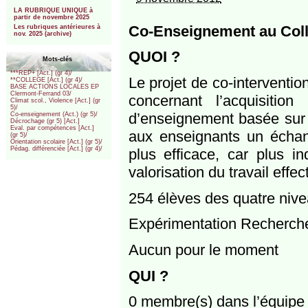
***
LA RUBRIQUE UNIQUE à
partir de novembre 2025
Co-Enseignement au Coll
Les rubriques antérieures à
nov. 2025 (archive)
QUOI ?
Mots-clés
***REP+ [Act.] (gr 4)/
Le projet de co-interventio
**COLLEGE [Act.] (gr 4)/
BASE ACTIONS LOCALES EP
Clermont-Ferrand 03/
concernant l’acquisiti
Climat scol., Violence [Act.] (gr
5)/
d’enseignement basée sur 
Co-enseignement (Act.) (gr 5)/
Décrochage (gr 5) [Act.]
Eval. par compétences [Act.]
aux enseignants un échang
(gr 5)/
Orientation scolaire [Act.] (gr 5)/
Pédag. différenciée [Act.] (gr 4)/
plus efficace, car plus in
valorisation du travail effe
254 élèves des quatre nive
Expérimentation Recherch
Aucun pour le moment
QUI ?
0 membre(s) dans l’équipe