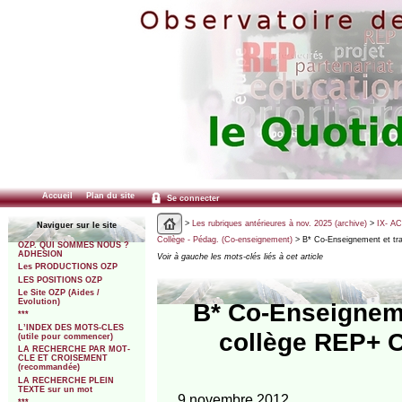
Accueil
Plan du site
Se connecter
>
Les rubriques antérieures à nov. 2025 (archive)
>
IX- A
Naviguer sur le site
Collège - Pédag. (Co-enseignement)
> B* Co-Enseignement et tra
OZP. QUI SOMMES NOUS ?
ADHESION
Voir à gauche les mots-clés liés à cet article
Les PRODUCTIONS OZP
LES POSITIONS OZP
Le Site OZP (Aides /
Evolution)
B* Co-Enseigneme
***
L’INDEX DES MOTS-CLES
collège REP+ C
(utile pour commencer)
LA RECHERCHE PAR MOT-
CLE ET CROISEMENT
(recommandée)
LA RECHERCHE PLEIN
TEXTE sur un mot
9 novembre 2012