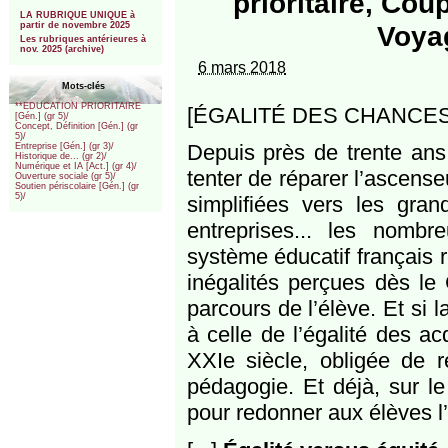
prioritaire, Cou
***
LA RUBRIQUE UNIQUE à
partir de novembre 2025
Voya
Les rubriques antérieures à
nov. 2025 (archive)
6 mars 2018
Mots-clés
**EDUCATION PRIORITAIRE
[ÉGALITÉ DES CHANCES] [C
[Gén.] (gr 5)/
Concept, Définition [Gén.] (gr
5)/
Depuis près de trente ans,
Entreprise [Gén.] (gr 3)/
Historique de... (gr 2)/
Numérique et IA [Act.] (gr 4)/
tenter de réparer l’ascenseu
Ouverture sociale (gr 5)/
Soutien périscolaire [Gén.] (gr
5)/
simplifiées vers les gran
entreprises... les nombr
système éducatif français 
inégalités perçues dès le
parcours de l’élève. Et si 
à celle de l’égalité des a
XXIe siècle, obligée de r
pédagogie. Et déjà, sur le
pour redonner aux élèves l