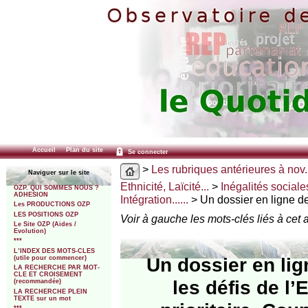
Accueil
Plan du site
Se connecter
>
Les rubriques antérieures à nov.
Naviguer sur le site
Ethnicité, Laïcité...
>
Inégalités sociale
OZP. QUI SOMMES NOUS ?
ADHESION
Intégration......
> Un dossier en ligne de 
Les PRODUCTIONS OZP
LES POSITIONS OZP
Voir à gauche les mots-clés liés à cet a
Le Site OZP (Aides /
Evolution)
***
L’INDEX DES MOTS-CLES
Un dossier en lig
(utile pour commencer)
LA RECHERCHE PAR MOT-
CLE ET CROISEMENT
les défis de l
(recommandée)
LA RECHERCHE PLEIN
TEXTE sur un mot