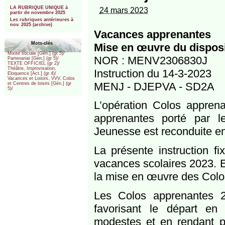
***
LA RUBRIQUE UNIQUE à
24 mars 2023
partir de novembre 2025
Les rubriques antérieures à
nov. 2025 (archive)
Vacances apprenantes
Mots-clés
Mise en œuvre du disposi
Mixité sociale [Gén.] (gr 5)/
NOR : MENV2306830J
Partenariat [Gén.] (gr 5)/
TEXTE OFFICIEL (gr 2)/
Théâtre, Improvisation,
Instruction du 14-3-2023
Eloquence [Act.] (gr 4)/
Vacances et Loisirs, VVV, Colos
MENJ - DJEPVA - SD2A
et Centres de loisirs [Gén.] (gr
5)/
L’opération Colos appren
apprenantes porté par l
Jeunesse est reconduite e
La présente instruction f
vacances scolaires 2023. El
la mise en œuvre des Colo
Les Colos apprenantes 20
favorisant le départ e
modestes et en rendant po