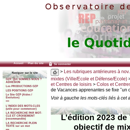
Accueil
Plan du site
Se connecter
>
Les rubriques antérieures à nov.
Naviguer sur le site
mixtes (Ville/Ecole et Défense/Ecole)
OZP. QUI SOMMES NOUS ?
ADHESION
et Centres de loisirs
>
Colos et Centres 
Les PRODUCTIONS OZP
de Vacances apprenantes se fixe "un o
LES POSITIONS OZP
Le Site OZP (Aides /
Voir à gauche les mots-clés liés à cet a
Evolution)
***
L’INDEX DES MOTS-CLES
(utile pour commencer)
LA RECHERCHE PAR MOT-
L’édition 2023 de
CLE ET CROISEMENT
(recommandée)
LA RECHERCHE PLEIN
objectif de mi
TEXTE sur un mot