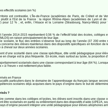
s effectifs scolaires (en %)
ritoire est contrastée. L’Île-de-France (académies de Paris, de Créteil et de Vers
plutôt à l’Est de la France : la région Rhône-Alpes (académies de Lyon et de G
er) pour 12 % ; et, enfin, l’Alsace et la Lorraine (Strasbourg, Nancy-Metz) pou
l’année 2014-2015 représentent 0,56 % de l’effectif total des écoles, collèges et 
 (MLDS) en raison principalement de leur âge.
rée scolaire, le flux des entrées s’observe tout au long de l’année (37 200 entr
la concerne des élèves maintenus dans des dispositifs spécifiques en fonction de l
e à cheval sur deux années scolaires.
ient d’une scolarité dans une classe spécifique, dite unité pédagogique pour él
se en charge est la plus fréquente. En école, mais surtout au lycée, la proportion d
ajoritairement scolarisés dans une classe correspondant à leur âge (64 %). Lorsque l
s « à l’heure » est nettement plus faible.
rrivés en France
catifs particuliers dans le domaine de l’apprentissage du français langue seconde 
pétences scolaires déjà acquises dans le pays d’origine dans le but de déterminer l’
risés ?
ire comme dans les collèges et lycées, les élèves sont inscrits dans une classe o
ent être scolarisés en partie ou entièrement dans des dispositifs d’aide (UPE2A, so
ur pays d’origine peuvent intégrer une unité pédagogique pour élèves allophones a