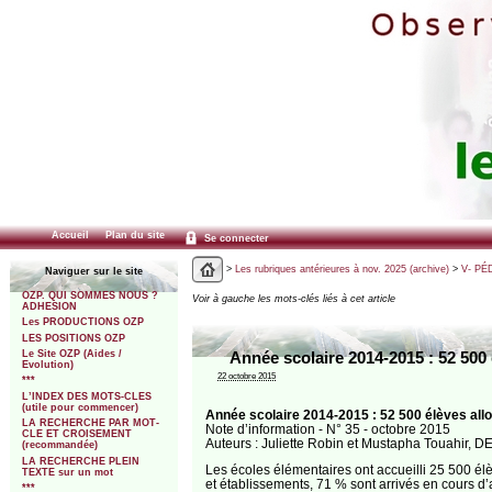
Accueil
Plan du site
Se connecter
>
Les rubriques antérieures à nov. 2025 (archive)
>
V- PÉ
Naviguer sur le site
OZP. QUI SOMMES NOUS ?
Voir à gauche les mots-clés liés à cet article
ADHESION
Les PRODUCTIONS OZP
LES POSITIONS OZP
Le Site OZP (Aides /
Année scolaire 2014-2015 : 52 500 
Evolution)
22 octobre 2015
***
L’INDEX DES MOTS-CLES
(utile pour commencer)
Année scolaire 2014-2015 : 52 500 élèves allo
LA RECHERCHE PAR MOT-
Note d’information - N° 35 - octobre 2015
CLE ET CROISEMENT
Auteurs : Juliette Robin et Mustapha Touahir, 
(recommandée)
LA RECHERCHE PLEIN
Les écoles élémentaires ont accueilli 25 500 él
TEXTE sur un mot
et établissements, 71 % sont arrivés en cours d’
***