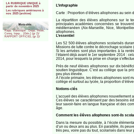
LA RUBRIQUE UNIQUE à
L’infographie
partir de novembre 2025
Les rubriques antérieures à
Carte : Proportion d’élèves allophones au sein de
nov. 2025 (archive)
La répartition des élèves allophones sur le ter
principales académies concernées se trouvent 
Mots-clés
méditerranéen (Aix-Marseille, Nice, Montpelli
Rapp. statistique : Depp, Insee,
allophones.
Cereq, Injep... [Gén.] (gr 2)/
L’essentiel
RAPPORT OFFICIEL (gr 2)/
Les 52 500 élèves allophones scolarisés durant 
Missions de lutte contre le décrochage scolaire
Si les arrivées sont plus importantes à la rent
l’étaient déjà avant le 1er septembre 2014 : ce
2014, pour lesquels la prise en charge s’effectu
Près de neuf élèves allophones sur dix bénéfic
soutien linguistique. C’est au collège que la pri
peu plus élevée.
À l’école primaire, les élèves allophones sont m
collège et surtout au lycée, la proportion d’élève
Notions-clés
L’accueil des élèves allophones nouvellement a
Ces élèves se caractérisent par des besoins édu
leur savoir-faire en langue française et des com
âge.
Comment les élèves allophones sont-ils scola
Dans la mesure du possible, à l’école élémenta
d’un ou deux ans au plus. En parallèle, ils peuv
très peu, voire pas du tout, scolarisés dans le