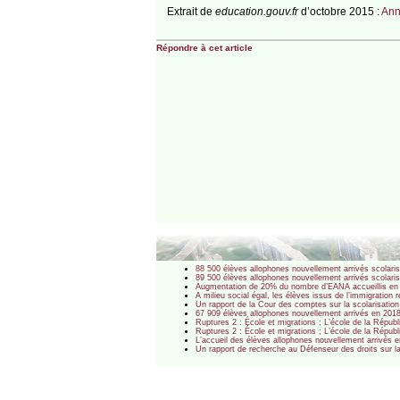
Extrait de
education.gouv.fr
d’octobre 2015 :
Ann
Répondre à cet article
88 500 élèves allophones nouvellement arrivés scolari
89 500 élèves allophones nouvellement arrivés scolaris
Augmentation de 20% du nombre d’EANA accueillis en
A milieu social égal, les élèves issus de l’immigration
Un rapport de la Cour des comptes sur la scolarisatio
67 909 élèves allophones nouvellement arrivés en 201
Ruptures 2 : École et migrations ; L’école de la Répub
Ruptures 2 : École et migrations ; L’école de la Républi
L’accueil des élèves allophones nouvellement arrivés 
Un rapport de recherche au Défenseur des droits sur l