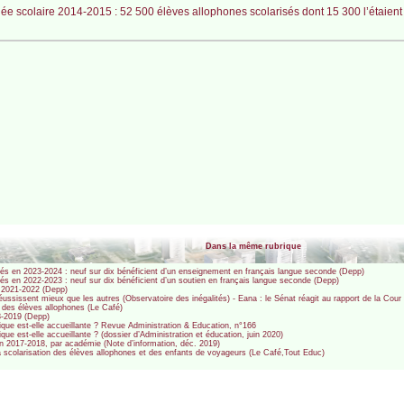
ée scolaire 2014-2015 : 52 500 élèves allophones scolarisés dont 15 300 l’étaient
Dans la même rubrique
sés en 2023-2024 : neuf sur dix bénéficient d’un enseignement en français langue seconde (Depp)
és en 2022-2023 : neuf sur dix bénéficient d’un soutien en français langue seconde (Depp)
 2021-2022 (Depp)
 réussissent mieux que les autres (Observatoire des inégalités) - Eana : le Sénat réagit au rapport de la Co
n des élèves allophones (Le Café)
8-2019 (Depp)
lique est-elle accueillante ? Revue Administration & Education, n°166
que est-elle accueillante ? (dossier d’Administration et éducation, juin 2020)
en 2017-2018, par académie (Note d’information, déc. 2019)
a scolarisation des élèves allophones et des enfants de voyageurs (Le Café,Tout Educ)