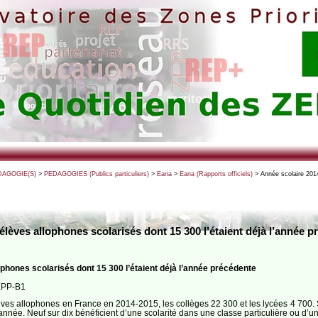
DAGOGIE(S)
>
PEDAGOGIES (Publics particuliers)
>
Eana
>
Eana (Rapports officiels)
> Année scolaire 2014
élèves allophones scolarisés dont 15 300 l’étaient déjà l’année p
phones scolarisés dont 15 300 l’étaient déjà l’année précédente
DEPP-B1
èves allophones en France en 2014-2015, les collèges 22 300 et les lycées 4 700.
année. Neuf sur dix bénéficient d’une scolarité dans une classe particulière ou d’un