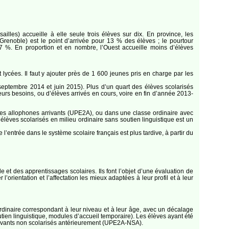
ailles) accueille à elle seule trois élèves sur dix. En province, les
renoble) est le point d’arrivée pour 13 % des élèves ; le pourtour
r 7 %. En proportion et en nombre, l’Ouest accueille moins d’élèves
lycées. Il faut y ajouter près de 1 600 jeunes pris en charge par les
e septembre 2014 et juin 2015). Plus d’un quart des élèves scolarisés
eurs besoins, ou d’élèves arrivés en cours, voire en fin d’année 2013-
èves allophones arrivants (UPE2A), ou dans une classe ordinaire avec
’élèves scolarisés en milieu ordinaire sans soutien linguistique est un
’entrée dans le système scolaire français est plus tardive, à partir du
et des apprentissages scolaires. Ils font l’objet d’une évaluation de
orientation et l’affectation les mieux adaptées à leur profil et à leur
rdinaire correspondant à leur niveau et à leur âge, avec un décalage
utien linguistique, modules d’accueil temporaire). Les élèves ayant été
rrivants non scolarisés antérieurement (UPE2A-NSA).