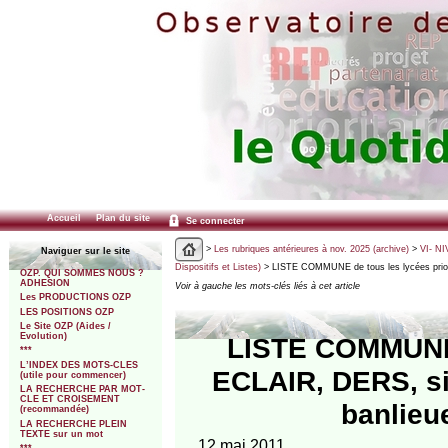
Accueil
Plan du site
Se connecter
>
Les rubriques antérieures à nov. 2025 (archive)
>
VI- NI
Naviguer sur le site
Dispositifs et Listes)
> LISTE COMMUNE de tous les lycées prior
OZP. QUI SOMMES NOUS ?
ADHESION
Voir à gauche les mots-clés liés à cet article
Les PRODUCTIONS OZP
LES POSITIONS OZP
Le Site OZP (Aides /
Evolution)
LISTE COMMUNE d
***
L’INDEX DES MOTS-CLES
ECLAIR, DERS, sit
(utile pour commencer)
LA RECHERCHE PAR MOT-
CLE ET CROISEMENT
banlieu
(recommandée)
LA RECHERCHE PLEIN
TEXTE sur un mot
12 mai 2011