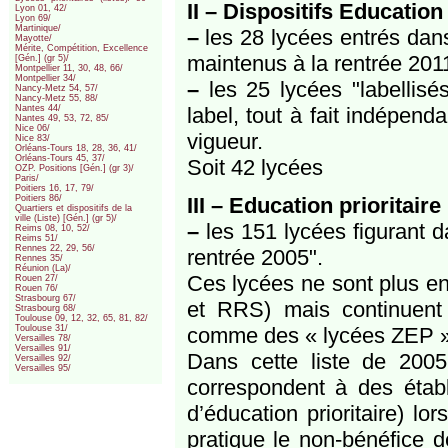
II – Dispositifs Education
Lyon 01, 42/
Lyon 69/
Martinique/
–
les 28 lycées entrés dans 
Mayotte/
Mérite, Compétition, Excellence
maintenus à la rentrée 2011
[Gén.] (gr 5)/
Montpellier 11, 30, 48, 66/
Montpellier 34/
–
les 25 lycées "labellisé
Nancy-Metz 54, 57/
Nancy-Metz 55, 88/
label, tout à fait indépe
Nantes 44/
Nantes 49, 53, 72, 85/
Nice 06/
vigueur.
Nice 83/
Orléans-Tours 18, 28, 36, 41/
Orléans-Tours 45, 37/
Soit 42 lycées
OZP. Positions [Gén.] (gr 3)/
Paris/
Poitiers 16, 17, 79/
III – Education prioritaire
Poitiers 86/
Quartiers et dispositifs de la
ville (Liste) [Gén.] (gr 5)/
–
les 151 lycées figurant 
Reims 08, 10, 52/
Reims 51/
Rennes 22, 29, 56/
rentrée 2005".
Rennes 35/
Réunion (La)/
Ces lycées ne sont plus en
Rouen 27/
Rouen 76/
Strasbourg 67/
et RRS) mais continuent 
Strasbourg 68/
Toulouse 09, 12, 32, 65, 81, 82/
comme des « lycées ZEP 
Toulouse 31/
Versailles 78/
Versailles 91/
Dans cette liste de 200
Versailles 92/
Versailles 95/
correspondent à des étab
d’éducation prioritaire) l
pratique le non-bénéfice d