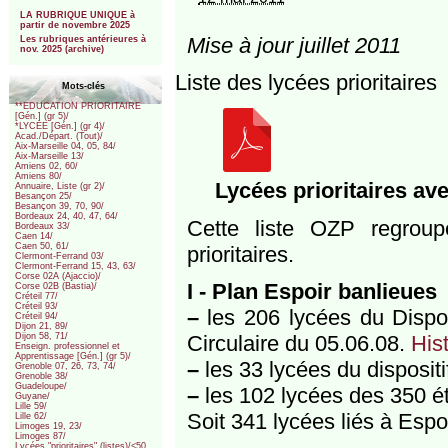
***
LA RUBRIQUE UNIQUE à
partir de novembre 2025
Mise à jour juillet 2011
Les rubriques antérieures à
nov. 2025 (archive)
Liste des lycées prioritaires
Mots-clés
**EDUCATION PRIORITAIRE
[Gén.] (gr 5)/
*LYCEE [Gén.] (gr 4)/
Acad./Départ. (Tout)/
Aix-Marseille 04, 05, 84/
Aix-Marseille 13/
Amiens 02, 60/
Amiens 80/
Lycées prioritaires av
Annuaire, Liste (gr 2)/
Besançon 25/
Besançon 39, 70, 90/
Bordeaux 24, 40, 47, 64/
Cette liste OZP regroupe
Bordeaux 33/
Caen 14/
Caen 50, 61/
prioritaires.
Clermont-Ferrand 03/
Clermont-Ferrand 15, 43, 63/
Corse 02A (Ajaccio)/
I - Plan Espoir banlieues
Corse 02B (Bastia)/
Créteil 77/
Créteil 93/
–
les 206 lycées du Disposi
Créteil 94/
Dijon 21, 89/
Circulaire du 05.06.08.
His
Dijon 58, 71/
Enseign. professionnel et
Apprentissage [Gén.] (gr 5)/
–
les 33 lycées du dispositi
Grenoble 07, 26, 73, 74/
Grenoble 38/
Guadeloupe/
–
les 102 lycées des 350 ét
Guyane/
Lille 59/
Soit 341 lycées liés à Espo
Lille 62/
Limoges 19, 23/
Limoges 87/
Lycées "prioritaires" (listes)/<50