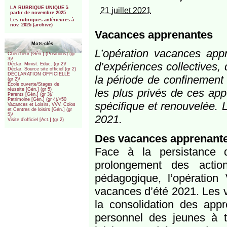
***
LA RUBRIQUE UNIQUE à
21 juillet 2021
partir de novembre 2025
Les rubriques antérieures à
nov. 2025 (archive)
Vacances apprenantes
Mots-clés
L’opération vacances app
Chercheur [Gén.] (Positions) (gr
3)/
d’expériences collectives,
Déclar. Minist. Educ. (gr 2)/
Déclar. Source site officiel (gr 2)
DÉCLARATION OFFICIELLE
la période de confinement 
(gr 2)/
École ouverte/Stages de
les plus privés de ces appo
réussite [Gén.] (gr 5)
Parents [Gén.] (gr 3)/
Patrimoine [Gén.] (gr 4)/<50
spécifique et renouvelée. 
Vacances et Loisirs, VVV, Colos
et Centres de loisirs [Gén.] (gr
5)/
2021.
Visite d’officiel [Act.] (gr 2)
Des vacances apprenantes
Face à la persistance 
prolongement des acti
pédagogique, l’opération
vacances d’été 2021. Les v
la consolidation des appr
personnel des jeunes à tr