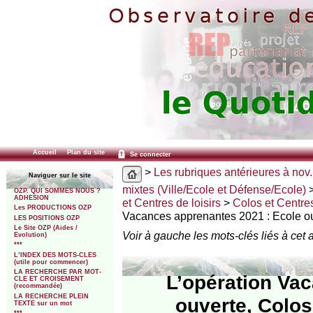
Accueil
Plan du site
Se connecter
>
Les rubriques antérieures à nov.
Naviguer sur le site
mixtes (Ville/Ecole et Défense/Ecole)
OZP. QUI SOMMES NOUS ?
ADHESION
et Centres de loisirs
>
Colos et Centres 
Les PRODUCTIONS OZP
Vacances apprenantes 2021 : Ecole ou
LES POSITIONS OZP
Le Site OZP (Aides /
Voir à gauche les mots-clés liés à cet a
Evolution)
***
L’INDEX DES MOTS-CLES
(utile pour commencer)
LA RECHERCHE PAR MOT-
L’opération Va
CLE ET CROISEMENT
(recommandée)
LA RECHERCHE PLEIN
ouverte, Colos
TEXTE sur un mot