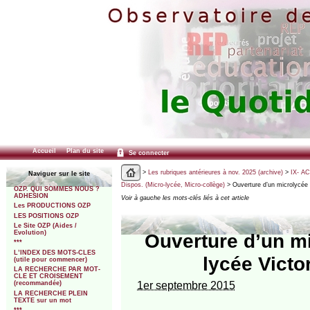
Accueil
Plan du site
Se connecter
>
Les rubriques antérieures à nov. 2025 (archive)
>
IX- A
Naviguer sur le site
Dispos. (Micro-lycée, Micro-collège)
> Ouverture d’un microlycée 
OZP. QUI SOMMES NOUS ?
ADHESION
Voir à gauche les mots-clés liés à cet article
Les PRODUCTIONS OZP
LES POSITIONS OZP
Le Site OZP (Aides /
Evolution)
Ouverture d’un m
***
L’INDEX DES MOTS-CLES
lycée Victo
(utile pour commencer)
LA RECHERCHE PAR MOT-
CLE ET CROISEMENT
1er septembre 2015
(recommandée)
LA RECHERCHE PLEIN
TEXTE sur un mot