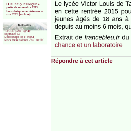
***
Le lycée Victor Louis de T
LA RUBRIQUE UNIQUE à
partir de novembre 2025
en cette rentrée 2015 pou
Les rubriques antérieures à
nov. 2025 (archive)
jeunes âgés de 18 ans à 
depuis au moins 6 mois, qu
Mots-clés
*LYCEE [Gén.] (gr 4)/
Bordeaux 33/
Extrait de
francebleu.fr
du 
Décrochage (gr 5) [Act.]
Micro-lycée-collège [Act.] (gr 5)/
chance et un laboratoire
Répondre à cet article