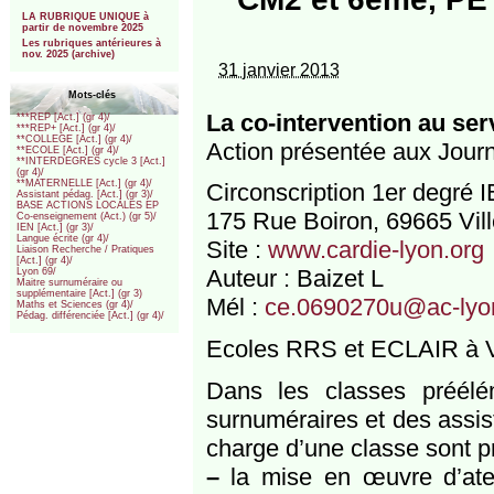
***
LA RUBRIQUE UNIQUE à
partir de novembre 2025
Les rubriques antérieures à
nov. 2025 (archive)
31 janvier 2013
Mots-clés
La co-intervention au ser
***REP [Act.] (gr 4)/
***REP+ [Act.] (gr 4)/
**COLLEGE [Act.] (gr 4)/
Action présentée aux Journ
**ECOLE [Act.] (gr 4)/
**INTERDEGRES cycle 3 [Act.]
(gr 4)/
**MATERNELLE [Act.] (gr 4)/
Circonscription 1er degré 
Assistant pédag. [Act.] (gr 3)/
BASE ACTIONS LOCALES EP
175 Rue Boiron, 69665 Vil
Co-enseignement (Act.) (gr 5)/
IEN [Act.] (gr 3)/
Langue écrite (gr 4)/
Site :
www.cardie-lyon.org
Liaison Recherche / Pratiques
[Act.] (gr 4)/
Auteur : Baizet L
Lyon 69/
Maitre surnuméraire ou
supplémentaire [Act.] (gr 3)
Mél :
ce.0690270u@ac-lyon
Maths et Sciences (gr 4)/
Pédag. différenciée [Act.] (gr 4)/
Ecoles RRS et ECLAIR à V
Dans les classes préélé
surnuméraires et des assi
charge d’une classe sont pr
–
la mise en œuvre d’atel