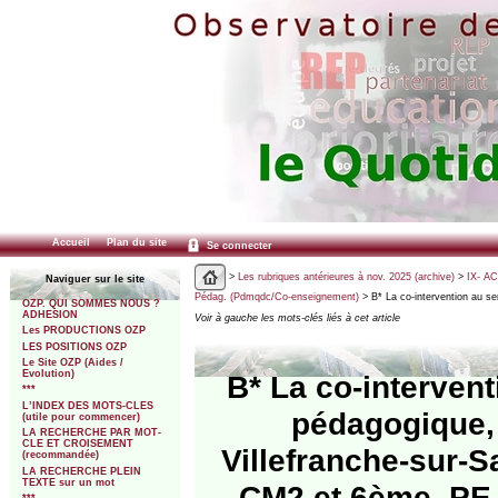
Accueil
Plan du site
Se connecter
>
Les rubriques antérieures à nov. 2025 (archive)
>
IX- A
Naviguer sur le site
Pédag. (Pdmqdc/Co-enseignement)
> B* La co-intervention au ser
OZP. QUI SOMMES NOUS ?
ADHESION
Voir à gauche les mots-clés liés à cet article
Les PRODUCTIONS OZP
LES POSITIONS OZP
Le Site OZP (Aides /
Evolution)
B* La co-intervent
***
L’INDEX DES MOTS-CLES
pédagogique, 
(utile pour commencer)
LA RECHERCHE PAR MOT-
CLE ET CROISEMENT
Villefranche-sur-
(recommandée)
LA RECHERCHE PLEIN
TEXTE sur un mot
CM2 et 6ème, PE 