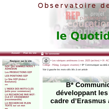
Accueil
Plan du site
Se connecter
>
Les rubriques antérieures à nov. 2025 (archive)
>
IX- A
Naviguer sur le site
Collège - Pédag. (Langues vivantes)
> B* Communiquer au-delà des
OZP. QUI SOMMES NOUS ?
ADHESION
Voir à gauche les mots-clés liés à cet article
Les PRODUCTIONS OZP
LES POSITIONS OZP
Le Site OZP (Aides /
Evolution)
B* Communiqu
***
L’INDEX DES MOTS-CLES
développant les
(utile pour commencer)
LA RECHERCHE PAR MOT-
CLE ET CROISEMENT
cadre d’Erasmus 
(recommandée)
LA RECHERCHE PLEIN
TEXTE sur un mot