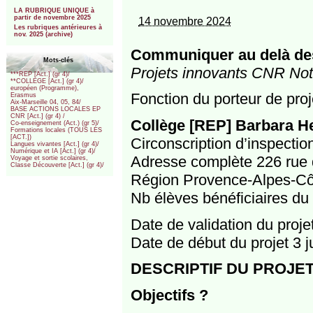
***
LA RUBRIQUE UNIQUE à
partir de novembre 2025
14 novembre 2024
Les rubriques antérieures à
nov. 2025 (archive)
Communiquer au delà des
Mots-clés
Projets innovants CNR Notr
***REP [Act.] (gr 4)/
**COLLEGE [Act.] (gr 4)/
européen (Programme),
Fonction du porteur de proj
Erasmus
Aix-Marseille 04, 05, 84/
BASE ACTIONS LOCALES EP
CNR [Act.] (gr 4) /
Collège [REP] Barbara H
Co-enseignement (Act.) (gr 5)/
Formations locales (TOUS LES
[ACT.])
Circonscription d’inspecti
Langues vivantes [Act.] (gr 4)/
Numérique et IA [Act.] (gr 4)/
Adresse complète 226 rue 
Voyage et sortie scolaires,
Classe Découverte [Act.] (gr 4)/
Région Provence-Alpes-Cô
Nb élèves bénéficiaires du 
Date de validation du proj
Date de début du projet 3 j
DESCRIPTIF DU PROJE
Objectifs ?