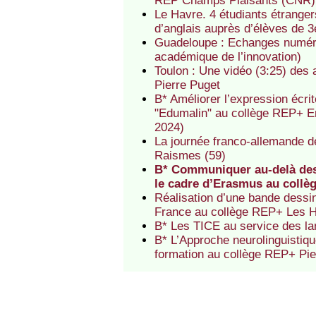
REP Champs Plaisants (CNR)
Le Havre. 4 étudiants étrange
d’anglais auprès d’élèves de 
Guadeloupe : Echanges numéri
académique de l’innovation)
Toulon : Une vidéo (3:25) des
Pierre Puget
B* Améliorer l’expression écri
"Edumalin" au collège REP+ E
2024)
La journée franco-allemande d
Raismes (59)
B* Communiquer au-delà des 
le cadre d’Erasmus au coll
Réalisation d’une bande dessin
France au collège REP+ Les 
B* Les TICE au service des l
B* L’Approche neurolinguistiq
formation au collège REP+ Pi