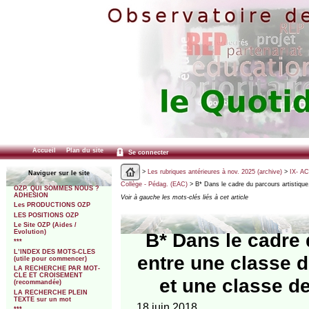
Accueil
Plan du site
Se connecter
>
Les rubriques antérieures à nov. 2025 (archive)
>
IX- A
Naviguer sur le site
Collège - Pédag. (EAC)
> B* Dans le cadre du parcours artistique
OZP. QUI SOMMES NOUS ?
ADHESION
Voir à gauche les mots-clés liés à cet article
Les PRODUCTIONS OZP
LES POSITIONS OZP
Le Site OZP (Aides /
Evolution)
B* Dans le cadre 
***
L’INDEX DES MOTS-CLES
entre une classe d
(utile pour commencer)
LA RECHERCHE PAR MOT-
CLE ET CROISEMENT
et une classe d
(recommandée)
LA RECHERCHE PLEIN
TEXTE sur un mot
18 juin 2018