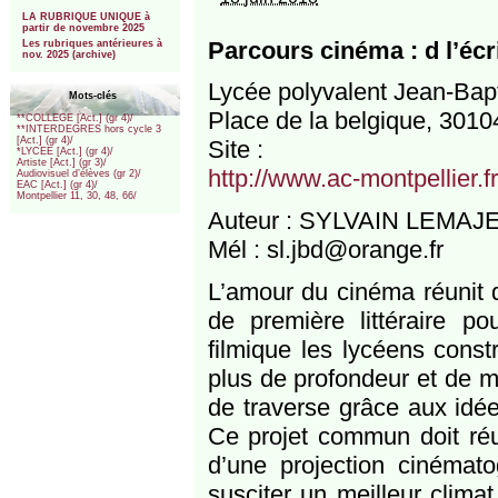
***
LA RUBRIQUE UNIQUE à
partir de novembre 2025
Parcours cinéma : d l’écri
Les rubriques antérieures à
nov. 2025 (archive)
Lycée polyvalent Jean-Bap
Mots-clés
Place de la belgique, 30
**COLLEGE [Act.] (gr 4)/
**INTERDEGRES hors cycle 3
[Act.] (gr 4)/
Site :
*LYCEE [Act.] (gr 4)/
Artiste [Act.] (gr 3)/
http://www.ac-montpellier.
Audiovisuel d’élèves (gr 2)/
EAC [Act.] (gr 4)/
Montpellier 11, 30, 48, 66/
Auteur : SYLVAIN LEMAJ
Mél : sl.jbd@orange.fr
L’amour du cinéma réunit d
de première littéraire po
filmique les lycéens const
plus de profondeur et de m
de traverse grâce aux idée
Ce projet commun doit réun
d’une projection cinémato
susciter un meilleur clima