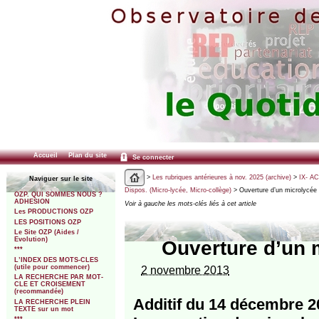
Accueil
Plan du site
Se connecter
>
Les rubriques antérieures à nov. 2025 (archive)
>
IX- A
Naviguer sur le site
Dispos. (Micro-lycée, Micro-collège)
> Ouverture d’un microlycée 
OZP. QUI SOMMES NOUS ?
ADHESION
Voir à gauche les mots-clés liés à cet article
Les PRODUCTIONS OZP
LES POSITIONS OZP
Le Site OZP (Aides /
Evolution)
Ouverture d’un 
***
L’INDEX DES MOTS-CLES
(utile pour commencer)
2 novembre 2013
LA RECHERCHE PAR MOT-
CLE ET CROISEMENT
(recommandée)
Additif du 14 décembre 2
LA RECHERCHE PLEIN
TEXTE sur un mot