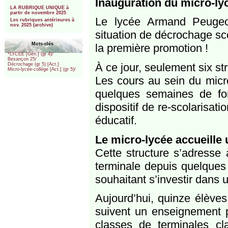
Inauguration du micro-ly
***
LA RUBRIQUE UNIQUE à
partir de novembre 2025
Le lycée Armand Peuge
Les rubriques antérieures à
nov. 2025 (archive)
situation de décrochage sco
Mots-clés
la première promotion !
*LYCEE [Gén.] (gr 4)/
Besançon 25/
À ce jour, seulement six s
Décrochage (gr 5) [Act.]
Micro-lycée-collège [Act.] (gr 5)/
Les cours au sein du micr
quelques semaines de fon
dispositif de re-scolarisat
éducatif.
Le micro-lycée accueille 
Cette structure s’adresse
terminale depuis quelques
souhaitant s’investir dans u
Aujourd’hui, quinze élèves
suivent un enseignement pe
classes de terminales cl