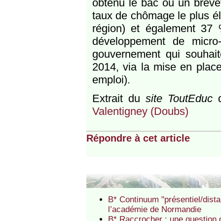
obtenu le bac ou un breve
taux de chômage le plus él
région) et également 37
développement de micro-l
gouvernement qui souhaite
2014, via la mise en plac
emploi).
Extrait du
site ToutEduc
d
Valentigney (Doubs)
Répondre à cet article
B* Continuum "présentiel/dist
l’académie de Normandie
B* Raccrocher : une question d