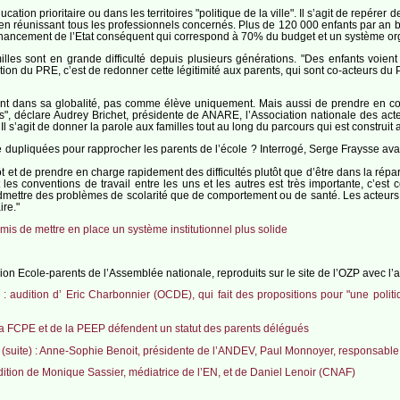
ation prioritaire ou dans les territoires "politique de la ville". Il s’agit de repére
, en réunissant tous les professionnels concernés. Plus de 120 000 enfants par an
 financement de l’Etat conséquent qui correspond à 70% du budget et un système org
s sont en grande difficulté depuis plusieurs générations. "Des enfants voient q
ition du PRE, c’est de redonner cette légitimité aux parents, qui sont co-acteurs du
nfant dans sa globalité, pas comme élève uniquement. Mais aussi de prendre en c
es", déclare Audrey Brichet, présidente de ANARE, l’Association nationale des acteu
l s’agit de donner la parole aux familles tout au long du parcours qui est construit 
 dupliquées pour rapprocher les parents de l’école ? Interrogé, Serge Fraysse avan
 et de prendre en charge rapidement des difficultés plutôt que d’être dans la réparati
et les conventions de travail entre les uns et les autres est très importante, c’e
’admettre des problèmes de scolarité que de comportement ou de santé. Les acteurs 
ire."
is de mettre en place un système institutionnel plus solide
sion Ecole-parents de l’Assemblée nationale, reproduits sur le site de l’OZP avec l
 audition d’ Eric Charbonnier (OCDE), qui fait des propositions pour "une politi
 la FCPE et de la PEEP défendent un statut des parents délégués
 (suite) : Anne-Sophie Benoit, présidente de l’ANDEV, Paul Monnoyer, responsable de
dition de Monique Sassier, médiatrice de l’EN, et de Daniel Lenoir (CNAF)