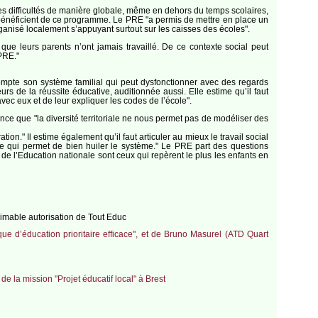
r des difficultés de manière globale, même en dehors du temps scolaires,
 bénéficient de ce programme. Le PRE "a permis de mettre en place un
anisé localement s’appuyant surtout sur les caisses des écoles".
ue leurs parents n’ont jamais travaillé. De ce contexte social peut
 PRE."
ompte son système familial qui peut dysfonctionner avec des regards
rs de la réussite éducative, auditionnée aussi. Elle estime qu’il faut
avec eux et de leur expliquer les codes de l’école".
ce que "la diversité territoriale ne nous permet pas de modéliser des
on." Il estime également qu’il faut articuler au mieux le travail social
st ce qui permet de bien huiler le système." Le PRE part des questions
de l’Education nationale sont ceux qui repèrent le plus les enfants en
’aimable autorisation de Tout Educ
que d’éducation prioritaire efficace", et de Bruno Masurel (ATD Quart
 la mission "Projet éducatif local" à Brest