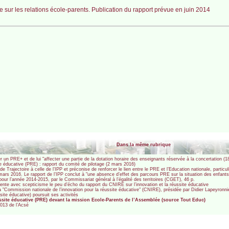
 sur les relations école-parents. Publication du rapport prévue en juin 2014
Dans la même rubrique
 un PRE+ et de lui "affecter une partie de la dotation horaire des enseignants réservée à la concertation (1
 éducative (PRE) : rapport du comité de pilotage (2 mars 2016)
e Trajectoire à celle de l’IPP et préconise de renforcer le lien entre le PRE et l’Education nationale, parti
rs 2016. Le rapport de l’IPP conclut à "une absence d’effet des parcours PRE sur la situation des enfants
ur l’année 2014-2015, par le Commissariat général à l’égalité des territoires (CGET), 46 p.
te avec scepticisme le peu d’écho du rapport du CNIRE sur l’innovation et la réussite éducative
 "Commission nationale de l’innovation pour la réussite éducative" (CNIRE), présidée par Didier Lapeyronni
site éducative) poursuit ses activités
site éducative (PRE) devant la mission Ecole-Parents de l’Assemblée (source Tout Educ)
2013 de l’Acsé