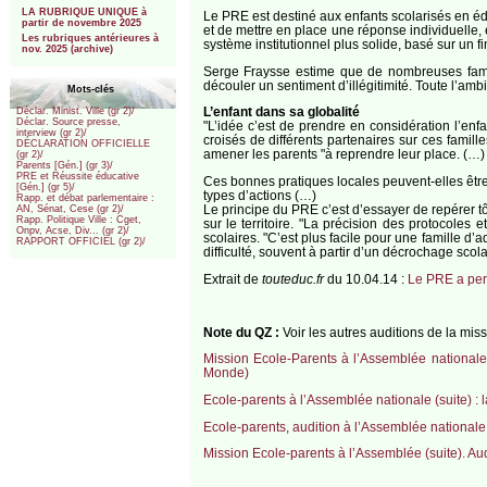
LA RUBRIQUE UNIQUE à
Le PRE est destiné aux enfants scolarisés en éduc
partir de novembre 2025
et de mettre en place une réponse individuelle
Les rubriques antérieures à
système institutionnel plus solide, basé sur un
nov. 2025 (archive)
Serge Fraysse estime que de nombreuses famille
découler un sentiment d’illégitimité. Toute l’amb
Mots-clés
L’enfant dans sa globalité
Déclar. Minist. Ville (gr 2)/
Déclar. Source presse,
"L’idée c’est de prendre en considération l’e
interview (gr 2)/
croisés de différents partenaires sur ces famill
DÉCLARATION OFFICIELLE
amener les parents "à reprendre leur place. (…) I
(gr 2)/
Parents [Gén.] (gr 3)/
PRE et Réussite éducative
Ces bonnes pratiques locales peuvent-elles être
[Gén.] (gr 5)/
types d’actions (…)
Rapp. et débat parlementaire :
Le principe du PRE c’est d’essayer de repérer tôt
AN, Sénat, Cese (gr 2)/
Rapp. Politique Ville : Cget,
sur le territoire. "La précision des protocoles 
Onpv, Acse, Div... (gr 2)/
scolaires. "C’est plus facile pour une famille d
RAPPORT OFFICIEL (gr 2)/
difficulté, souvent à partir d’un décrochage scola
Extrait de
touteduc.fr
du 10.04.14 :
Le PRE a perm
Note du QZ :
Voir les autres auditions de la mis
Mission Ecole-Parents à l’Assemblée nationale :
Monde)
Ecole-parents à l’Assemblée nationale (suite) :
Ecole-parents, audition à l’Assemblée nationale
Mission Ecole-parents à l’Assemblée (suite). Au