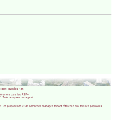
8 demi-journées / an)"
culièrement dans les REP+
". Trois analyses du rapport
e : 25 propositions et de nombreux passages faisant référence aux familles populaires