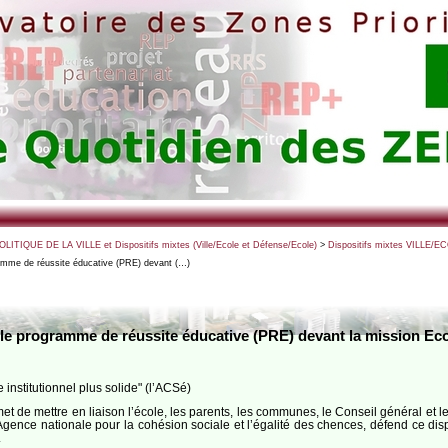
POLITIQUE DE LA VILLE et Dispositifs mixtes (Ville/Ecole et Défense/Ecole)
>
Dispositifs mixtes VILLE/EC
amme de réussite éducative (PRE) devant (…)
le programme de réussite éducative (PRE) devant la mission Ec
institutionnel plus solide" (l’ACSé)
de mettre en liaison l’école, les parents, les communes, le Conseil général et les
ence nationale pour la cohésion sociale et l’égalité des chences, défend ce disposi
.