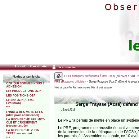
Accueil
Plan du site
Se connecter
>
Les rubriques antérieures à nov. 2025 (archive)
>
VIII- 
Naviguer sur le site
PRE (Rapports officiels)
> Serge Fraysse (Acsé) défend le progr
OZP. QUI SOMMES NOUS ?
ADHESION
Voir à gauche les mots-clés liés à cet article
Les PRODUCTIONS OZP
LES POSITIONS OZP
Le Site OZP (Aides /
Evolution)
Serge Fraysse (Acsé) défend 
***
14 avril 2014
L’INDEX DES MOTS-CLES
(utile pour commencer)
LA RECHERCHE PAR MOT-
Le PRE "a permis de mettre en place un système 
CLE ET CROISEMENT
(recommandée)
Le PRE, programme de réussite éducative, permet 
LA RECHERCHE PLEIN
de la prévention de la délinquance de l’ACSé, Ag
TEXTE sur un mot
les parents, à l’Assemblée nationale, ce 10 avril
***