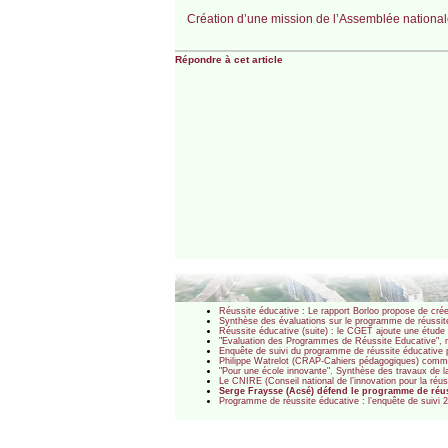
Création d’une mission de l’Assemblée nationale
Répondre à cet article
Réussite éducative : Le rapport Borloo propose de créer
Synthèse des évaluations sur le programme de réussite
Réussite éducative (suite) : le CGET ajoute une étude d
"Evaluation des Programmes de Réussite Educative", ma
Enquête de suivi du programme de réussite éducative po
Philippe Watrelot (CRAP-Cahiers pédagogiques) commen
"Pour une école innovante". Synthèse des travaux de la
Le CNIRE (Conseil national de l’innovation pour la réus
Serge Fraysse (Acsé) défend le programme de réus
Programme de réussite éducative : l’enquête de suivi 