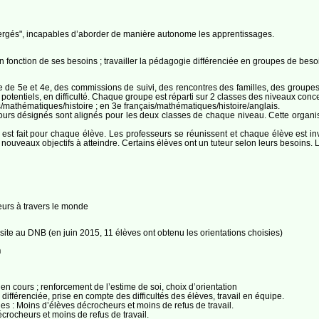
ergés", incapables d’aborder de manière autonome les apprentissages.
fonction de ses besoins ; travailler la pédagogie différenciée en groupes de beso
tre de 5e et 4e, des commissions de suivi, des rencontres des familles, des groupe
potentiels, en difficulté. Chaque groupe est réparti sur 2 classes des niveaux conce
s/mathématiques/histoire ; en 3e français/mathématiques/histoire/anglais.
cours désignés sont alignés pour les deux classes de chaque niveau. Cette organisa
est fait pour chaque élève. Les professeurs se réunissent et chaque élève est invit
es nouveaux objectifs à atteindre. Certains élèves ont un tuteur selon leurs besoins. 
eurs à travers le monde
site au DNB (en juin 2015, 11 élèves ont obtenu les orientations choisies)
n
en cours ; renforcement de l’estime de soi, choix d’orientation
ifférenciée, prise en compte des difficultés des élèves, travail en équipe.
lles : Moins d’élèves décrocheurs et moins de refus de travail.
écrocheurs et moins de refus de travail.