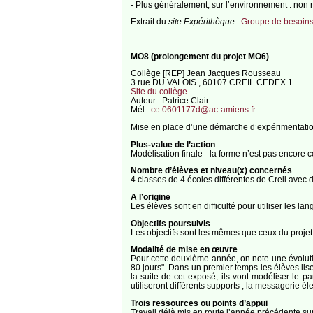
- Plus généralement, sur l’environnement : non
Extrait du
site Expérithèque
:
Groupe de besoins
MO8 (prolongement du projet MO6)
Collège [REP] Jean Jacques Rousseau
3 rue DU VALOIS , 60107 CREIL CEDEX 1
Site du collège
Auteur : Patrice Clair
Mél :
ce.0601177d@ac-amiens.fr
Mise en place d’une démarche d’expérimentation
Plus-value de l’action
Modélisation finale - la forme n’est pas encore 
Nombre d’élèves et niveau(x) concernés
4 classes de 4 écoles différentes de Creil ave
A l’origine
Les élèves sont en difficulté pour utiliser les la
Objectifs poursuivis
Les objectifs sont les mêmes que ceux du projet 
Modalité de mise en œuvre
Pour cette deuxième année, on note une évoluti
80 jours". Dans un premier temps les élèves lis
la suite de cet exposé, ils vont modéliser le p
utiliseront différents supports ; la messagerie él
Trois ressources ou points d’appui
Travail déjà mis en route l’année précédente su