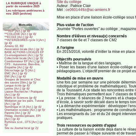
Site du collège
LA RUBRIQUE UNIQUE à
Auteur : Patrice Clair
partir de novembre 2025
Mél :
ce0601449z@ac-amiens.fr
Les rubriques antérieures à
nov. 2025 (archive)
Mise en place d’une liaison école-collège sous f
Plus-value de l’action
Mots-clés
Journée "Portes ouvertes" au collège ; magazine 
***REP [Act.] (gr 4)/
**COLLEGE [Act.] (gr 4)/
Nombre d’élèves et niveau(x) concernés
**ECOLE [Act.] (gr 4)/
7 classes de 6e et 7 classes de CM2
**INTERDEGRES cycle 3 [Act.]
(gr 4)/
Amiens 02, 60/
A l’origine
Association locale (Act.) (gr 3)/
En 2015/2016, volonté d’initier la mise en plac
BASE ACTIONS LOCALES EP
Co-enseignement (Act.) (gr 5)/
Collectivité locale [Act.] (gr 3)/
Objectifs poursuivis
Coordonnateur EP [Act.] (gr 3)/
• Maîtrise de la langue et des langages.
CPS : Autonomie, Bien-être,
• Poser les bases d’une liaison école-collège e
Empathie [Act.] (gr 4)/
pédagogiques. L’objectif premier de ce projet e
Décrochage (gr 5) [Act.]
EMC [Act.] (gr 4)/
EMI [Act.] (gr 4)/
Modalité de mise en œuvre
Groupes de besoins et Choc
Une fois par semaine sur une période détermin
des savoirs [Gén.] (gr 5)/
robotique et problème de mathématiques). Tout
Langue écrite (gr 4)/
Lettres [Act.] (gr 4)/
de la Toussaint. A ce stade les rencontres entre
Liaison Recherche / Pratiques
Trois thématiques permettent aux 7 classes de 6e
[Act.] (gr 4)/
• La presse : 6 séances de 2 heures et à chaque 
Maths et Sciences (gr 4)/
Médiation par les pairs, Tutorat
d’école, à savoir sortir décalé dans le temps loin
[Act.] (gr 3)/
• La démarche expérimentale : développer l’ens
Numérique et IA [Act.] (gr 4)/
• Les mathématiques : programme de construction 
Orientation scolaire [Act.] (gr 5)/
Parents [Act.] (gr 3)/
Les enseignants du 1er et du 2d degré intervie
Pédag. interdisciplinaire, EPI
pratiques.
[Act.] (gr 4)/
Rythmes scol., OTS [Act.] (gr
Trois ressources ou points d’appui
5)/
Site ou Journal local (gr 2)/
La culture de la liaison existe déjà dans le 
permet de passer à l’étape suivante et de travai