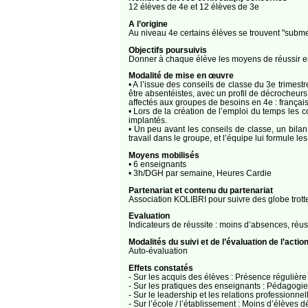
12 élèves de 4e et 12 élèves de 3e
A l’origine
Au niveau 4e certains élèves se trouvent "subm
Objectifs poursuivis
Donner à chaque élève les moyens de réussir en 
Modalité de mise en œuvre
• A l’issue des conseils de classe du 3e trimes
être absentéistes, avec un profil de décrocheurs 
affectés aux groupes de besoins en 4e : françai
• Lors de la création de l’emploi du temps les 
implantés.
• Un peu avant les conseils de classe, un bilan 
travail dans le groupe, et l’équipe lui formule l
Moyens mobilisés
• 6 enseignants
• 3h/DGH par semaine, Heures Cardie
Partenariat et contenu du partenariat
Association KOLIBRI pour suivre des globe trott
Evaluation
Indicateurs de réussite : moins d’absences, réus
Modalités du suivi et de l’évaluation de l’actio
Auto-évaluation
Effets constatés
- Sur les acquis des élèves : Présence régulière 
- Sur les pratiques des enseignants : Pédagogie d
- Sur le leadership et les relations professionne
- Sur l’école / l’établissement : Moins d’élèves d