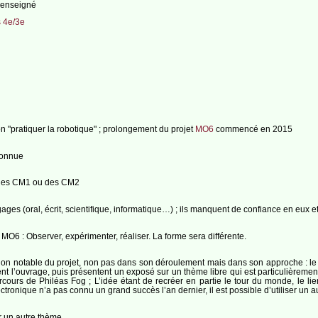
 renseigné
 4e/3e
 "pratiquer la robotique" ; prolongement du projet
MO6
commencé en 2015
connue
c des CM1 ou des CM2
ngages (oral, écrit, scientifique, informatique…) ; ils manquent de confiance en eux e
MO6 : Observer, expérimenter, réaliser. La forme sera différente.
on notable du projet, non pas dans son déroulement mais dans son approche : le 
ent l’ouvrage, puis présentent un exposé sur un thème libre qui est particulièreme
arcours de Philéas Fog ; L’idée étant de recréer en partie le tour du monde, le l
ectronique n’a pas connu un grand succès l’an dernier, il est possible d’utiliser un a
r un autre thème