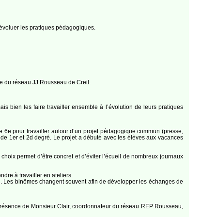
e évoluer les pratiques pédagogiques.
dre du réseau JJ Rousseau de Creil.
s bien les faire travailler ensemble à l’évolution de leurs pratiques
e 6e pour travailler autour d’un projet pédagogique commun (presse,
e 1er et 2d degré. Le projet a débuté avec les élèves aux vacances
 choix permet d’être concret et d’éviter l’écueil de nombreux journaux
re à travailler en ateliers.
on. Les binômes changent souvent afin de développer les échanges de
a présence de Monsieur Clair, coordonnateur du réseau REP Rousseau,