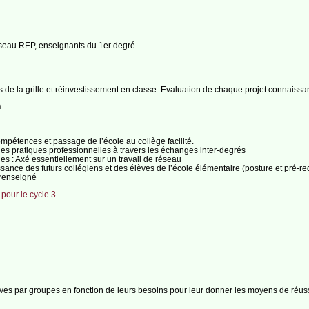
éseau REP, enseignants du 1er degré.
de la grille et réinvestissement en classe. Evaluation de chaque projet connaiss
n
ompétences et passage de l’école au collège facilité.
des pratiques professionnelles à travers les échanges inter-degrés
lles : Axé essentiellement sur un travail de réseau
issance des futurs collégiens et des élèves de l’école élémentaire (posture et pré-re
 renseigné
our le cycle 3
lèves par groupes en fonction de leurs besoins pour leur donner les moyens de réuss