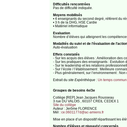
Difficultés rencontrées
Pas de difficulté indiquée.
Moyens mobilisés
• 4 enseignants du second degré, référent du r
• 3 h de la DHG, HSE Cardie
• Matériel informatique
Evaluation
Nombre d’élèves qui atteignent les compétences 
Modalités du suivi et de l’évaluation de l’actio
Auto-évaluation
Effets constatés
- Sur les acquis des élèves : Amélioration des c
- Sur les pratiques des enseignants : Evolution 
- Sur le leadership et les relations professionne
- Sur l’école / l’établissement : Meilleure conna
- Plus généralement, sur l’environnement : Non
Extrait du
site Expérithèque
:
Un temps commun p
Groupes de besoins 4e/3e
Collège [REP] Jean Jacques Rousseau
3 rue DU VALOIS , 60107 CREIL CEDEX 1
Site du collège
Auteur : Jerôme FLORENCE
Mél :
ce.0601177d@ac-amiens.fr
Mise en place d’un dispositif répartissant les é
Nombre d’élèves et niveau(x) concernés