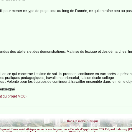
ofil pour mener ce type de projet tout au long de l’année, ce qui entraîne peu ou pa
rendus des ateliers et des démonstrations. Maîtrise du lexique et des démarches. I
n
 en ce qui concerne l’estime de soi. Ils prennent confiance en eux après la présenta
des pratiques pédagogiques, travail en partenariat, liaison école-collège
lles : Volonté pour les équipes de continuer à travailler ensemble dans le même obje
 renseigné
 du projet MO6)
Dans la même rubrique
ifique et d’une médiathèque ouverte sur le quartier à l’école d’application REP Edgard Labourg (