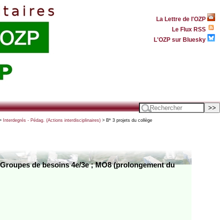
La Lettre de l'OZP
Le Flux RSS
L'OZP sur Bluesky
>
Interdegrés - Pédag. (Actions interdisciplinaires)
> B* 3 projets du collège
; Groupes de besoins 4e/3e ; MO8 (prolongement du