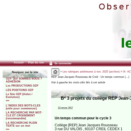
Accueil
Plan du site
Se connecter
>
Les rubriques antérieures à nov. 2025 (archive)
>
IX- A
Naviguer sur le site
REP Jean-Jacques Rousseau de Creil : Un temps commun (…)
OZP. QUI SOMMES NOUS ?
ADHESION
Voir à gauche les mots-clés liés à cet article
Les PRODUCTIONS OZP
LES POSITIONS OZP
Le Site OZP (Aides /
Evolution)
B* 3 projets du collège REP Jean
***
L’INDEX DES MOTS-CLES
13 janvier 2017
(utile pour commencer)
LA RECHERCHE PAR MOT-
CLE ET CROISEMENT
Un temps commun pour le cycle 3
(recommandée)
LA RECHERCHE PLEIN
Collège [REP] Jean Jacques Rousseau
TEXTE sur un mot
3 rue DU VALOIS , 60107 CREIL CEDEX 1
***