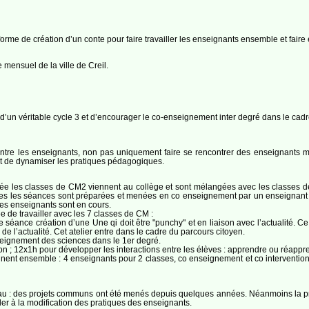
orme de création d’un conte pour faire travailler les enseignants ensemble et fair
mensuel de la ville de Creil.
e d’un véritable cycle 3 et d’encourager le co-enseignement inter degré dans le ca
ntre les enseignants, non pas uniquement faire se rencontrer des enseignants mai
st de dynamiser les pratiques pédagogiques.
ée les classes de CM2 viennent au collège et sont mélangées avec les classes d
es les séances sont préparées et menées en co enseignement par un enseignant d
 les enseignants sont en cours.
 de travailler avec les 7 classes de CM :
séance création d’une Une qi doit être "punchy" et en liaison avec l’actualité. Ce
 de l’actualité. Cet atelier entre dans le cadre du parcours citoyen.
eignement des sciences dans le 1er degré.
; 12x1h pour développer les interactions entre les élèves : apprendre ou réapprend
nnent ensemble : 4 enseignants pour 2 classes, co enseignement et co interventi
réseau : des projets communs ont été menés depuis quelques années. Néanmoins l
ller à la modification des pratiques des enseignants.