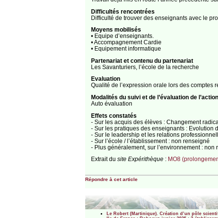
Difficultés rencontrées
Difficulté de trouver des enseignants avec le pr
Moyens mobilisés
• Equipe d’enseignants.
• Accompagnement Cardie
• Equipement informatique
Partenariat et contenu du partenariat
Les Savanturiers, l’école de la recherche
Evaluation
Qualité de l’expression orale lors des comptes 
Modalités du suivi et de l’évaluation de l’actio
Auto évaluation
Effets constatés
- Sur les acquis des élèves : Changement radical
- Sur les pratiques des enseignants : Evolution 
- Sur le leadership et les relations professionne
- Sur l’école / l’établissement : non renseigné
- Plus généralement, sur l’environnement : non
Extrait du
site Expérithèque
:
MO8 (prolongement
Répondre à cet article
Le Robert (Martinique). Création d’un pôle scient