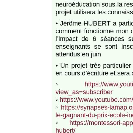
neuroéducation sous la res
projet utilisera les connai
• Jérôme HUBERT a particip
comment fonctionne mon cer
l’impact de 6 séances s
enseignants se sont inscr
attendus en juin
• Un projet très particuli
en cours d’écriture et sera 
◦
https://www.yo
view_as=subscriber
◦
https://www.youtube.c
◦
https://synapses-lamap.o
le-gagnant-du-prix-ecole-inc
◦
https://montessori-a
hubert/