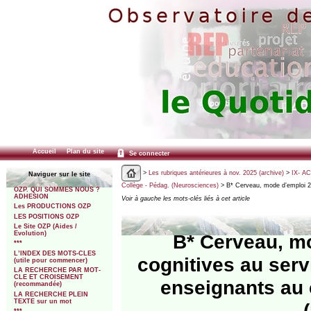
Accueil
Plan du site
Se connecter
>
Les rubriques antérieures à nov. 2025 (archive)
>
IX- A
Naviguer sur le site
Collège - Pédag. (Neurosciences)
> B* Cerveau, mode d’emploi 2.
OZP. QUI SOMMES NOUS ?
ADHESION
Voir à gauche les mots-clés liés à cet article
Les PRODUCTIONS OZP
LES POSITIONS OZP
Le Site OZP (Aides /
Evolution)
B* Cerveau, mo
***
L’INDEX DES MOTS-CLES
cognitives au serv
(utile pour commencer)
LA RECHERCHE PAR MOT-
CLE ET CROISEMENT
enseignants au
(recommandée)
LA RECHERCHE PLEIN
TEXTE sur un mot