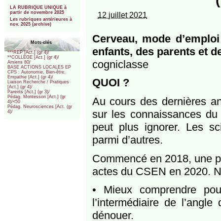
***
LA RUBRIQUE UNIQUE à
partir de novembre 2025
12 juillet 2021
Les rubriques antérieures à
nov. 2025 (archive)
Cerveau, mode d’emploi 
Mots-clés
enfants, des parents et 
***REP [Act.] (gr 4)/
**COLLEGE [Act.] (gr 4)/
cogniclasse
Amiens 80/
BASE ACTIONS LOCALES EP
CPS : Autonomie, Bien-être,
Empathie [Act.] (gr 4)/
QUOI ?
Liaison Recherche / Pratiques
[Act.] (gr 4)/
Parents [Act.] (gr 3)/
Pédag. Montessori [Act.] (gr
Au cours des dernières an
4)/<50
Pédag. Neurosciences [Act. (gr
sur les connaissances du
4)/
peut plus ignorer. Les sc
parmi d’autres.
Commencé en 2018, une part
actes du CSEN en 2020. No
• Mieux comprendre pou
l’intermédiaire de l’angle 
dénouer.