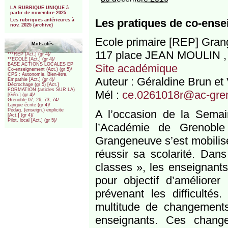
***
LA RUBRIQUE UNIQUE à
partir de novembre 2025
Les pratiques de co-ense
Les rubriques antérieures à
nov. 2025 (archive)
Ecole primaire [REP] Gra
Mots-clés
117 place JEAN MOULIN
***REP [Act.] (gr 4)/
**ECOLE [Act.] (gr 4)/
BASE ACTIONS LOCALES EP
Site académique
Co-enseignement (Act.) (gr 5)/
CPS : Autonomie, Bien-être,
Auteur : Géraldine Brun et
Empathie [Act.] (gr 4)/
Décrochage (gr 5) [Act.]
FORMATION (articles SUR LA)
Mél :
ce.0261018r@ac-gren
[Gén.] (gr 4)/
Grenoble 07, 26, 73, 74/
Langue écrite (gr 4)/
Pédag. (enseign.) explicite
A l’occasion de la Semai
[Act.] (gr 4)/
Pilot. local [Act.] (gr 5)/
l’Académie de Grenoble
Grangeneuve s’est mobilis
réussir sa scolarité. Dan
classes », les enseignant
pour objectif d’améliorer 
prévenant les difficulté
multitude de changements
enseignants. Ces chang