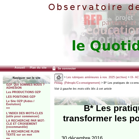
Accueil
Plan du site
Se connecter
>
Les rubriques antérieures à nov. 2025 (archive)
>
IX- A
Naviguer sur le site
Pédag. (Pdmqdc/Co-enseignement)
> B* Les pratiques de co-ense
OZP. QUI SOMMES NOUS ?
ADHESION
Voir à gauche les mots-clés liés à cet article
Les PRODUCTIONS OZP
LES POSITIONS OZP
Le Site OZP (Aides /
Evolution)
B* Les prati
***
L’INDEX DES MOTS-CLES
transformer les p
(utile pour commencer)
LA RECHERCHE PAR MOT-
CLE ET CROISEMENT
(recommandée)
LA RECHERCHE PLEIN
TEXTE sur un mot
30 décembre 2016