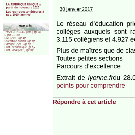
***
LA RUBRIQUE UNIQUE à
partir de novembre 2025
30 janvier 2017
Les rubriques antérieures à
nov. 2025 (archive)
Le réseau d’éducation pri
Mots-clés
collèges auxquels sont ra
**MATERNELLE [Act.] (gr 4)/
Dijon 21, 89/
3.115 collégiens et 4.927 éc
EMI [Act.] (gr 4)/
Ouverture sociale (gr 5)/
Pdmqdc [Act.] (gr 5)/
Pilot. académique (gr 5)/
Plus de maîtres que de cl
Pilot. local [Act.] (gr 5)/
Toutes petites sections
Parcours d’excellence
Extrait de
lyonne.fr
du 28.
points pour comprendre
Répondre à cet article