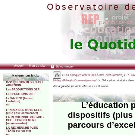
Accueil
Plan du site
Se connecter
>
Les rubriques antérieures à nov. 2025 (archive)
>
IX- A
Naviguer sur le site
Pédag. (Pdmqdc/Co-enseignement)
> L’éducation prioritaire dans
OZP. QUI SOMMES NOUS ?
ADHESION
Voir à gauche les mots-clés liés à cet article
Les PRODUCTIONS OZP
LES POSITIONS OZP
Le Site OZP (Aides /
Evolution)
L’éducation p
***
L’INDEX DES MOTS-CLES
dispositifs (plus
(utile pour commencer)
LA RECHERCHE PAR MOT-
CLE ET CROISEMENT
parcours d’excel
(recommandée)
LA RECHERCHE PLEIN
TEXTE sur un mot