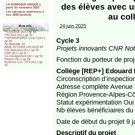
***
des élèves avec u
LA RUBRIQUE UNIQUE à
partir de novembre 2025
Les rubriques antérieures à
au col
nov. 2025 (archive)
24 juin 2025
Mots-clés
**COLLEGE [Act.] (gr 4)/
**ECOLE [Act.] (gr 4)/
**INTERDEGRES cycle 3 [Act.]
Cycle 3
(gr 4)/
Aix-Marseille 13/
Projets innovants CNR Notr
BASE ACTIONS LOCALES EP
Cité éducative [Act.] (gr 5)/
CNR [Act.] (gr 4) /
Co-enseignement (Act.) (gr 5)/
Fonction du porteur de proj
Parents [Act.] (gr 3)/
Rythmes scol., OTS [Act.] (gr
5)/
Collège [REP+] Edouard 
Circonscription d’inspecti
Adresse complète Avenue
Région Provence-Alpes-Cô
Statut expérimentation Oui
Nb élèves bénéficiaires du 
Date de début du projet 9 
Descriptif du projet