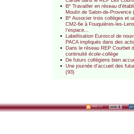
Cardie dans le REP Les Courl
B* Travailler en réseau d’étab
Moulin de Salon-de-Provence
B* Associer trois collèges et 
CM2-6e à Fouquières-les-Lens
l’espace...
Labellisation Euroscol de no
PACA impliqués dans des actio
Dans le réseau REP Courbet de
continuité école-collège
De futurs collégiens bien acc
Une journée d’accueil des fut
(93)
RSS 2.0