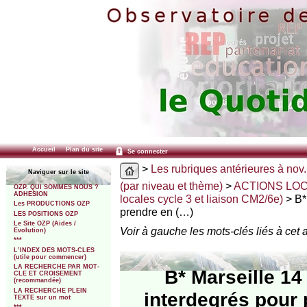
Accueil
Plan du site
Se connecter
>
Les rubriques antérieures à nov.
Naviguer sur le site
(par niveau et thème)
>
ACTIONS LO
OZP. QUI SOMMES NOUS ?
ADHESION
locales cycle 3 et liaison CM2/6e)
> B*
Les PRODUCTIONS OZP
prendre en (…)
LES POSITIONS OZP
Le Site OZP (Aides /
Voir à gauche les mots-clés liés à cet a
Evolution)
***
L’INDEX DES MOTS-CLES
(utile pour commencer)
LA RECHERCHE PAR MOT-
B* Marseille 14
CLE ET CROISEMENT
(recommandée)
LA RECHERCHE PLEIN
interdegrés pour 
TEXTE sur un mot