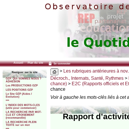
Accueil
Plan du site
Se connecter
>
Les rubriques antérieures à nov.
Naviguer sur le site
Décroch., Internats, Santé, Rythmes
>
OZP. QUI SOMMES NOUS ?
ADHESION
chance)
>
E2C (Rapports officiels et E
Les PRODUCTIONS OZP
chance
LES POSITIONS OZP
Le Site OZP (Aides /
Voir à gauche les mots-clés liés à cet a
Evolution)
***
L’INDEX DES MOTS-CLES
(utile pour commencer)
LA RECHERCHE PAR MOT-
Rapport d’activi
CLE ET CROISEMENT
(recommandée)
LA RECHERCHE PLEIN
TEXTE sur un mot