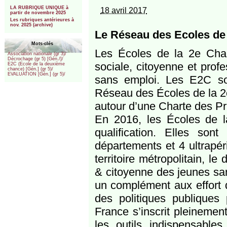
***
LA RUBRIQUE UNIQUE à
18 avril 2017
partir de novembre 2025
Les rubriques antérieures à
nov. 2025 (archive)
Le Réseau des Ecoles de 
Mots-clés
Les Écoles de la 2e Chanc
Association nationale (gr 3)/
Décrochage (gr 5) [Gén./]/
sociale, citoyenne et profe
E2C (Ecole de la deuxième
chance) [Gén.] (gr 5)/
EVALUATION [Gén.] (gr 5)/
sans emploi. Les E2C so
Réseau des Écoles de la 2
autour d’une Charte des P
En 2016, les Écoles de l
qualification. Elles so
départements et 4 ultrapér
territoire métropolitain, l
& citoyenne des jeunes san
un complément aux effort d
des politiques publique
France s’inscrit pleinemen
les outils indispensables