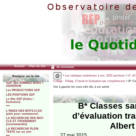
Accueil
Plan du site
Se connecter
>
Les rubriques antérieures à nov. 2025 (archive)
>
IX- A
Naviguer sur le site
Collège - Pédag. (Travail et évaluation par compétences)
> B* Cla
OZP. QUI SOMMES NOUS ?
ADHESION
Voir à gauche les mots-clés liés à cet article
Les PRODUCTIONS OZP
LES POSITIONS OZP
Le Site OZP (Aides /
Evolution)
B* Classes sa
***
L’INDEX DES MOTS-CLES
d’évaluation tr
(utile pour commencer)
LA RECHERCHE PAR MOT-
CLE ET CROISEMENT
Alber
(recommandée)
LA RECHERCHE PLEIN
TEXTE sur un mot
27 mai 2015