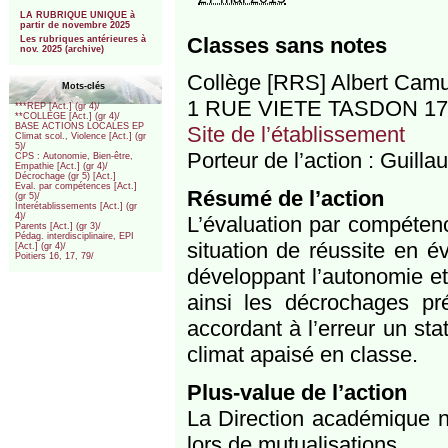
***
LA RUBRIQUE UNIQUE à
partir de novembre 2025
Classes sans notes
Les rubriques antérieures à
nov. 2025 (archive)
Collège [RRS] Albert Ca
Mots-clés
1 RUE VIETE TASDON 1
***REP [Act.] (gr 4)/
**COLLEGE [Act.] (gr 4)/
BASE ACTIONS LOCALES EP
Site de l’établissement
Climat scol., Violence [Act.] (gr
5)/
Porteur de l’action : Gui
CPS : Autonomie, Bien-être,
Empathie [Act.] (gr 4)/
Décrochage (gr 5) [Act.]
Eval. par compétences [Act.]
Résumé de l’action
(gr 5)/
Interétablissements [Act.] (gr
4)/
L’évaluation par compéten
Parents [Act.] (gr 3)/
Pédag. interdisciplinaire, EPI
situation de réussite en év
[Act.] (gr 4)/
Poitiers 16, 17, 79/
développant l’autonomie et 
ainsi les décrochages pré
accordant à l’erreur un sta
climat apaisé en classe.
Plus-value de l’action
La Direction académique n
lors de mutualisations.