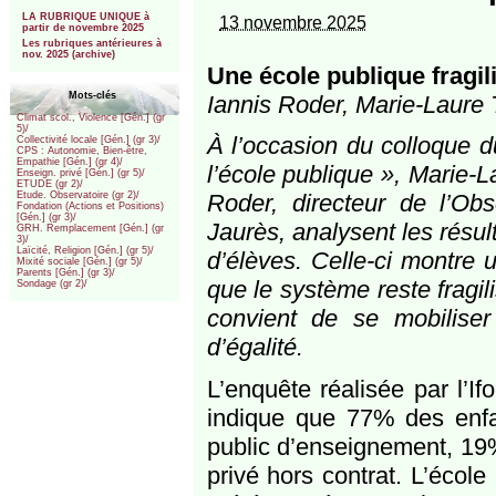
***
LA RUBRIQUE UNIQUE à
13 novembre 2025
partir de novembre 2025
Les rubriques antérieures à
nov. 2025 (archive)
Une école publique fragil
Mots-clés
Iannis Roder, Marie-Laure T
Climat scol., Violence [Gén.] (gr
5)/
À l’occasion du colloque d
Collectivité locale [Gén.] (gr 3)/
CPS : Autonomie, Bien-être,
Empathie [Gén.] (gr 4)/
l’école publique », Marie-L
Enseign. privé [Gén.] (gr 5)/
ETUDE (gr 2)/
Roder, directeur de l’Obs
Etude. Observatoire (gr 2)/
Fondation (Actions et Positions)
[Gén.] (gr 3)/
Jaurès, analysent les résu
GRH. Remplacement [Gén.] (gr
3)/
Laïcité, Religion [Gén.] (gr 5)/
d’élèves. Celle-ci montre 
Mixité sociale [Gén.] (gr 5)/
Parents [Gén.] (gr 3)/
que le système reste fragili
Sondage (gr 2)/
convient de se mobilise
d’égalité.
L’enquête réalisée par l’If
indique que 77% des enfan
public d’enseignement, 19%
privé hors contrat. L’écol