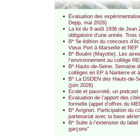
Évaluation des expérimentatio
Depp, mai 2026)
La loi du 9 août 1936 de Jean Z
obligatoire d’une année. Trois 
B* 5e édition du concours d’é
Vieux Port à Marseille et REP
B* Bouéni (Mayotte). Les aire
l’environnement au collège R
B* Hauts-de-Seine. Semaine de
collèges en EP à Nanterre et 
B* La DSDEN des Hauts-de-Se
(juin 2026)
Ecole et pauvreté, un podcast
Evaluation de l’apport des cit
formelle (appel d’offres du MEN
B* Avignon. Participation du c
partenariat avec la base aéri
B* Suite à l’extension du label
garçons"