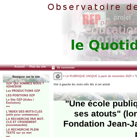
Accueil
Plan du site
Se connecter
>
LA RUBRIQUE UNIQUE à partir de novembre 2025
> "U
Naviguer sur le site
OZP. QUI SOMMES NOUS ?
Voir à gauche les mots-clés liés à cet article
ADHESION
Les PRODUCTIONS OZP
LES POSITIONS OZP
Le Site OZP (Aides /
"Une école publiq
Evolution)
***
ses atouts" (lo
L’INDEX DES MOTS-CLES
(utile pour commencer)
LA RECHERCHE PAR MOT-
Fondation Jean-J
CLE ET CROISEMENT
(recommandée)
LA RECHERCHE PLEIN
TEXTE sur un mot