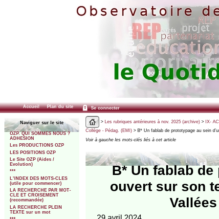
Accueil
Plan du site
Se connecter
>
Les rubriques antérieures à nov. 2025 (archive)
>
IX- A
Naviguer sur le site
Collège - Pédag. (EMI)
> B* Un fablab de prototypage au sein d’un
OZP. QUI SOMMES NOUS ?
ADHESION
Voir à gauche les mots-clés liés à cet article
Les PRODUCTIONS OZP
LES POSITIONS OZP
Le Site OZP (Aides /
Evolution)
B* Un fablab de 
***
L’INDEX DES MOTS-CLES
ouvert sur son t
(utile pour commencer)
LA RECHERCHE PAR MOT-
CLE ET CROISEMENT
Vallées
(recommandée)
LA RECHERCHE PLEIN
TEXTE sur un mot
29 avril 2024