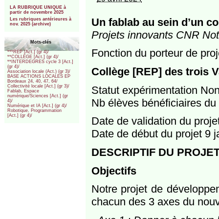
***
LA RUBRIQUE UNIQUE à
partir de novembre 2025
Un fablab au sein d’un col
Les rubriques antérieures à
nov. 2025 (archive)
Projets innovants CNR Notr
Mots-clés
Fonction du porteur de proj
***REP [Act.] (gr 4)/
**COLLEGE [Act.] (gr 4)/
**INTERDEGRES cycle 3 [Act.]
(gr 4)/
Collège [REP] des trois V
Association locale (Act.) (gr 3)/
BASE ACTIONS LOCALES EP
Bordeaux 24, 40, 47, 64/
Collectivité locale [Act.] (gr 3)/
Statut expérimentation No
Fablab, Espace
numérique/Sciences [Act.] (gr
Nb élèves bénéficiaires du 
4)/
Numérique et IA [Act.] (gr 4)/
Robotique, Programmation
[Act.] (gr 4)/
Date de validation du proj
Date de début du projet 9 
DESCRIPTIF DU PROJE
Objectifs
Notre projet de développem
chacun des 3 axes du nouve