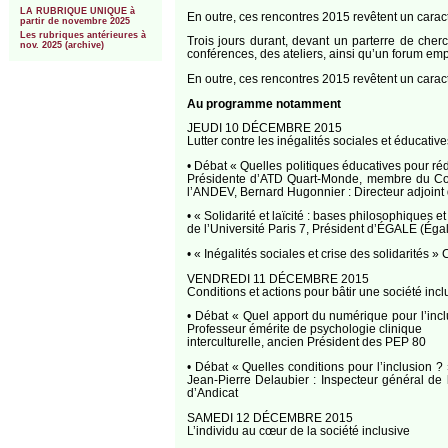
LA RUBRIQUE UNIQUE à
En outre, ces rencontres 2015 revêtent un caractè
partir de novembre 2025
Les rubriques antérieures à
Trois jours durant, devant un parterre de cherc
nov. 2025 (archive)
conférences, des ateliers, ainsi qu’un forum emp
En outre, ces rencontres 2015 revêtent un caract
Au programme notamment
JEUDI 10 DÉCEMBRE 2015
Lutter contre les inégalités sociales et éducatives
• Débat « Quelles politiques éducatives pour réd
Présidente d’ATD Quart-Monde, membre du Con
l’ANDEV, Bernard Hugonnier : Directeur adjoint
• « Solidarité et laïcité : bases philosophiques
de l’Université Paris 7, Président d’ÉGALE (Égal
• « Inégalités sociales et crise des solidarités
VENDREDI 11 DÉCEMBRE 2015
Conditions et actions pour bâtir une société incl
• Débat « Quel apport du numérique pour l’incl
Professeur émérite de psychologie clinique
interculturelle, ancien Président des PEP 80
• Débat « Quelles conditions pour l’inclusion ? 
Jean-Pierre Delaubier : Inspecteur général de 
d’Andicat
SAMEDI 12 DÉCEMBRE 2015
L’individu au cœur de la société inclusive