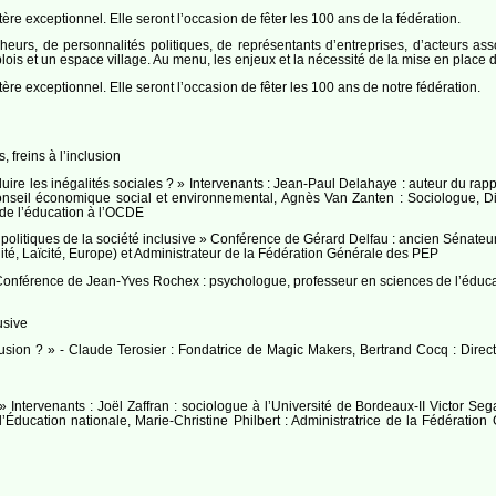
re exceptionnel. Elle seront l’occasion de fêter les 100 ans de la fédération.
heurs, de personnalités politiques, de représentants d’entreprises, d’acteurs ass
lois et un espace village. Au menu, les enjeux et la nécessité de la mise en place d
ère exceptionnel. Elle seront l’occasion de fêter les 100 ans de notre fédération.
, freins à l’inclusion
uire les inégalités sociales ? » Intervenants : Jean-Paul Delahaye : auteur du rapp
seil économique social et environnemental, Agnès Van Zanten : Sociologue, Di
 de l’éducation à l’OCDE
 et politiques de la société inclusive » Conférence de Gérard Delfau : ancien Sénate
ité, Laïcité, Europe) et Administrateur de la Fédération Générale des PEP
 » Conférence de Jean-Yves Rochex : psychologue, professeur en sciences de l’éduca
usive
usion ? » - Claude Terosier : Fondatrice de Magic Makers, Bertrand Cocq : Directe
» Intervenants : Joël Zaffran : sociologue à l’Université de Bordeaux-II Victor Se
l’Éducation nationale, Marie-Christine Philbert : Administratrice de la Fédérat