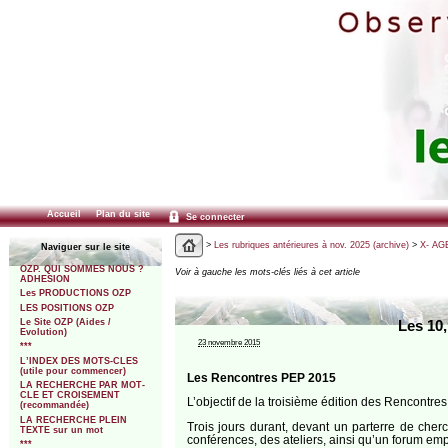
Accueil
Plan du site
Se connecter
>
Les rubriques antérieures à nov. 2025 (archive)
>
X- AGE
Naviguer sur le site
OZP. QUI SOMMES NOUS ?
Voir à gauche les mots-clés liés à cet article
ADHESION
Les PRODUCTIONS OZP
LES POSITIONS OZP
Le Site OZP (Aides /
Les 10
Evolution)
23 novembre 2015
***
L’INDEX DES MOTS-CLES
(utile pour commencer)
Les Rencontres PEP 2015
LA RECHERCHE PAR MOT-
CLE ET CROISEMENT
L’objectif de la troisième édition des Rencontre
(recommandée)
LA RECHERCHE PLEIN
Trois jours durant, devant un parterre de cherc
TEXTE sur un mot
conférences, des ateliers, ainsi qu’un forum emp
***