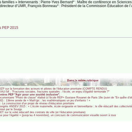
s familles » Intervenants : Pierre-Yves Bernard* : Maître de conférence en Sciences 
 directeur d’UMR, François Bonneau* : Président de la Commission Éducation de l
s PEP 2015
Dans la même rubrique
P sur la formation des acteurs et pilotes de l’éducation prioritaire (COMPTE RENDU)
-îdf : "Fractures sociales, fractures spatiales : l’école, un enjeu d’égalité territoriale ?"
ntres PEP "Agir pour une société inclusive".
mentaire "Photo de classe" réalisé à l’école REP+ Gustave Rouanet de Paris 18e (suivi de "En quête d’ide
2) : 13ème année de « Math’gic : les mathématiques un jeu d’enfants ! »
a construction d’un projet de réseau d’éducation prioritaire
grès ANDEV 2015 : « L’école maternelle, école exigeante et bienveillante : le rôle éducatif des collectiv
nisé par le Snuipp
sur le volet éducatif des contrats de ville (et l’éducation prioritaire)
se pour l’égalité » (jusqu’au 4 novembre), un concours de communication visuelle ouvert à tous