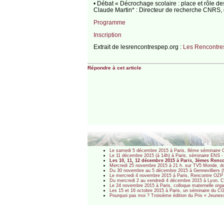
• Débat « Décrochage scolaire : place et rôle de
Claude Martin* : Directeur de recherche CNRS,
Programme
Inscription
Extrait de lesrencontrespep.org :
Les Rencontre
Répondre à cet article
Le samedi 5 décembre 2015 à Paris, 8ème séminaire OZ
Le 11 décembre 2015 (à 14h) à Paris, séminaire ENS - IAU
Les 10, 11, 12 décembre 2015 à Paris, 3èmes Renco
Mercredi 25 novembre 2015 à 21 h. sur TV5 Monde, docu
Du 30 novembre au 5 décembre 2015 à Gennevilliers (9
Le mercredi 4 novembre 2015 à Paris, Rencontre OZP : L
Du mercredi 2 au vendredi 4 décembre 2015 à Lyon, Con
Le 24 novembre 2015 à Paris, colloque maternelle orga
Les 15 et 16 octobre 2015 à Paris, un séminaire du CGET 
Pourquoi pas moi ? Troisième édition du Prix « Jeunes