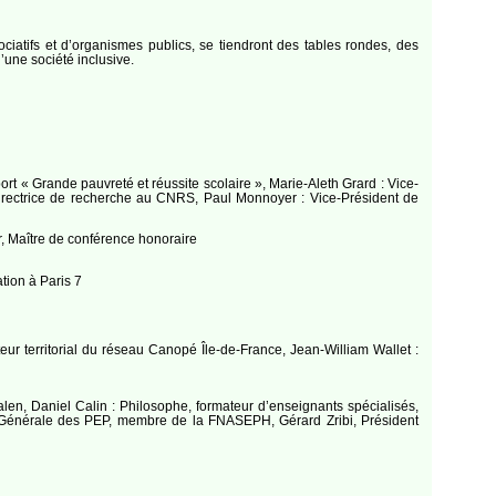
ociatifs et d’organismes publics, se tiendront des tables rondes, des
’une société inclusive.
ort « Grande pauvreté et réussite scolaire », Marie-Aleth Grard : Vice-
rectrice de recherche au CNRS, Paul Monnoyer : Vice-Président de
ur, Maître de conférence honoraire
tion à Paris 7
ur territorial du réseau Canopé Île-de-France, Jean-William Wallet :
galen, Daniel Calin : Philosophe, formateur d’enseignants spécialisés,
ion Générale des PEP, membre de la FNASEPH, Gérard Zribi, Président