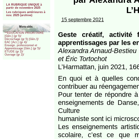
***
LA RUBRIQUE UNIQUE à
L’
partir de novembre 2025
Les rubriques antérieures à
nov. 2025 (archive)
15 septembre 2021
Mots-clés
Geste créatif, activit
**EDUCATION PRIORITAIRE
[Gén.] (gr 5)/
Décrochage (gr 5) [Gén./]/
apprentissages par les e
EAC [Act.] (gr 4)/
Enseign. professionnel et
Alexandra Arnaud-Bestieu
Apprentissage [Gén.] (gr 5)/
ETUDE (gr 2)/
Ouvrage (gr 2)/
et Éric Tortochot
L’Harmattan, juin 2021, 166
En quoi et à quelles cond
contribuer au réengagemen
Pour tenter de répondre à
enseignements de Danse, 
Culture
humaniste sont ici microsco
Les enseignements artisti
scolaire, c’est ce que 