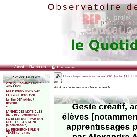
Accueil
Plan du site
Se connecter
>
Les rubriques antérieures à nov. 2025 (archive)
>
DISCI
Naviguer sur le site
en (…)
OZP. QUI SOMMES NOUS ?
ADHESION
Voir à gauche les mots-clés liés à cet article
Les PRODUCTIONS OZP
LES POSITIONS OZP
Le Site OZP (Aides /
Evolution)
Geste créatif, a
***
L’INDEX DES MOTS-CLES
élèves [notamment
(utile pour commencer)
LA RECHERCHE PAR MOT-
CLE ET CROISEMENT
apprentissages p
(recommandée)
LA RECHERCHE PLEIN
TEXTE sur un mot
par Alexandra A