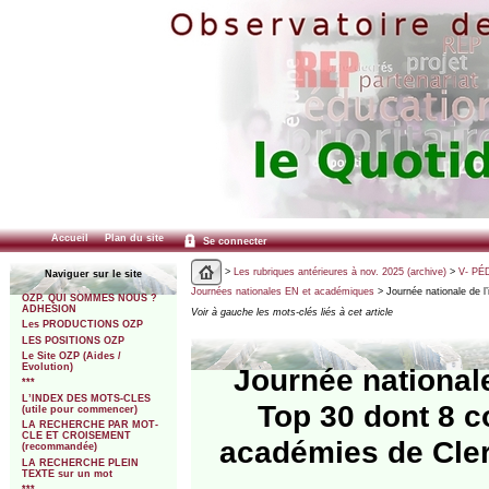
Accueil
Plan du site
Se connecter
>
Les rubriques antérieures à nov. 2025 (archive)
>
V- PÉ
Naviguer sur le site
Journées nationales EN et académiques
> Journée nationale de l’
OZP. QUI SOMMES NOUS ?
ADHESION
Voir à gauche les mots-clés liés à cet article
Les PRODUCTIONS OZP
LES POSITIONS OZP
Le Site OZP (Aides /
Evolution)
Journée nationale
***
L’INDEX DES MOTS-CLES
Top 30 dont 8 co
(utile pour commencer)
LA RECHERCHE PAR MOT-
CLE ET CROISEMENT
académies de Clerm
(recommandée)
LA RECHERCHE PLEIN
TEXTE sur un mot