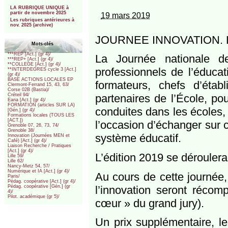
***
LA RUBRIQUE UNIQUE à
partir de novembre 2025
19 mars 2019
Les rubriques antérieures à
nov. 2025 (archive)
JOURNEE INNOVATION. L
Mots-clés
***REP [Act.] (gr 4)/
La Journée nationale d
***REP+ [Act.] (gr 4)/
**COLLEGE [Act.] (gr 4)/
professionnels de l’éducat
**INTERDEGRES cycle 3 [Act.]
(gr 4)/
BASE ACTIONS LOCALES EP
formateurs, chefs d’établ
Clermont-Ferrand 15, 43, 63/
Corse 02B (Bastia)/
partenaires de l’École, po
Créteil 94/
Eana [Act.] (gr 4)/
FORMATION (articles SUR LA)
conduites dans les écoles, 
[Gén.] (gr 4)/
Formations locales (TOUS LES
[ACT.])
l’occasion d’échanger sur c
Grenoble 07, 26, 73, 74/
Grenoble 38/
système éducatif.
Innovation (Journées MEN et
Café) [Act.] (gr 4)/
Liaison Recherche / Pratiques
[Act.] (gr 4)/
L’édition 2019 se déroulera 
Lille 59/
Lille 62/
Nancy-Metz 54, 57/
Numérique et IA [Act.] (gr 4)/
Au cours de cette journée, 
Paris/
Pédag. coopérative [Act.] (gr 4)/
l’innovation seront réco
Pédag. coopérative [Gén.] (gr
4)/
Pilot. académique (gr 5)/
cœur » du grand jury).
Un prix supplémentaire, le