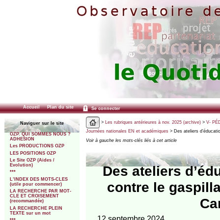
Accueil
Plan du site
Se connecter
>
Les rubriques antérieures à nov. 2025 (archive)
>
V- PÉ
Naviguer sur le site
Journées nationales EN et académiques
> Des ateliers d’éducation
OZP. QUI SOMMES NOUS ?
ADHESION
Voir à gauche les mots-clés liés à cet article
Les PRODUCTIONS OZP
LES POSITIONS OZP
Le Site OZP (Aides /
Evolution)
Des ateliers d’édu
***
L’INDEX DES MOTS-CLES
contre le gaspill
(utile pour commencer)
LA RECHERCHE PAR MOT-
CLE ET CROISEMENT
Ca
(recommandée)
LA RECHERCHE PLEIN
TEXTE sur un mot
12 septembre 2024