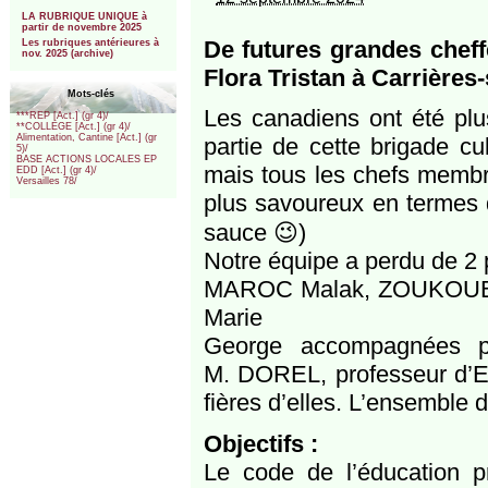
***
LA RUBRIQUE UNIQUE à
partir de novembre 2025
De futures grandes cheff
Les rubriques antérieures à
nov. 2025 (archive)
Flora Tristan à Carrières
Mots-clés
Les canadiens ont été plus
***REP [Act.] (gr 4)/
**COLLEGE [Act.] (gr 4)/
Alimentation, Cantine [Act.] (gr
partie de cette brigade cu
5)/
BASE ACTIONS LOCALES EP
mais tous les chefs membre
EDD [Act.] (gr 4)/
Versailles 78/
plus savoureux en termes d
sauce 😉)
Notre équipe a perdu de 2 p
MAROC Malak, ZOUKOUBA
Marie
George accompagnées p
M. DOREL, professeur d’EP
fières d’elles. L’ensemble 
Objectifs :
Le code de l’éducation p