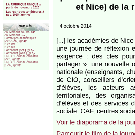
***
et Nice) de la 
LA RUBRIQUE UNIQUE à
partir de novembre 2025
Les rubriques antérieures à
nov. 2025 (archive)
4 octobre 2014
Mots-clés
Aix-Marseille 04, 05, 84/
Aix-Marseille 13/
Formations académiques
[...] les académies de Nice
[Act./Gén.] (gr 4)/
Nice 06/
une journée de réflexion e
Nice 83/
Partenariat [Act.] (gr 5)/
Partenariat [Gén.] (gr 5)/
exigence : des clés pour
PRE et Réussite éducative
[Act.] (gr 5)/
partager », une nouvelle o
PRE et Réussite éducative
[Gén.] (gr 5)/
nationale (enseignants, che
de CIO, conseillers d’orien
d’élèves, les acteurs as
territoriales, des organi
d’élèves et des services d
sociale, CAF, centres sociaux
Voir le diaporama de la jou
Parcourir le film de la jour