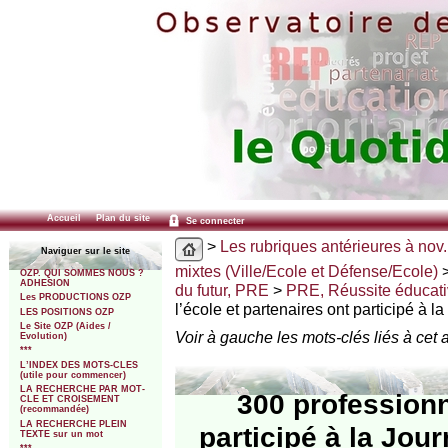
Accueil
Plan du site
Se connecter
>
Les rubriques antérieures à nov.
Naviguer sur le site
mixtes (Ville/Ecole et Défense/Ecole)
OZP. QUI SOMMES NOUS ?
ADHESION
du futur, PRE
>
PRE, Réussite éducat
Les PRODUCTIONS OZP
l’école et partenaires ont participé à l
LES POSITIONS OZP
Le Site OZP (Aides /
Voir à gauche les mots-clés liés à cet a
Evolution)
***
L’INDEX DES MOTS-CLES
(utile pour commencer)
LA RECHERCHE PAR MOT-
300 professionn
CLE ET CROISEMENT
(recommandée)
LA RECHERCHE PLEIN
participé à la Jou
TEXTE sur un mot