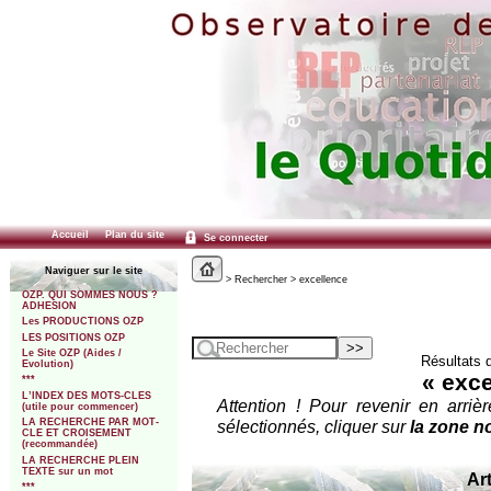
Accueil
Plan du site
Se connecter
Naviguer sur le site
> Rechercher > excellence
OZP. QUI SOMMES NOUS ?
ADHESION
Les PRODUCTIONS OZP
LES POSITIONS OZP
Le Site OZP (Aides /
Résultats 
Evolution)
« exce
***
L’INDEX DES MOTS-CLES
Attention ! Pour revenir en arrièr
(utile pour commencer)
sélectionnés, cliquer sur
la zone no
LA RECHERCHE PAR MOT-
CLE ET CROISEMENT
(recommandée)
LA RECHERCHE PLEIN
TEXTE sur un mot
Art
***