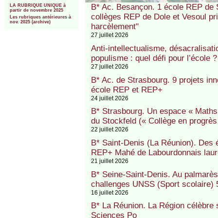
B* Ac. Besançon. 1 école REP de 
LA RUBRIQUE UNIQUE à
partir de novembre 2025
collèges REP de Dole et Vesoul p
Les rubriques antérieures à
nov. 2025 (archive)
harcèlement"
27 juillet 2026
Anti-intellectualisme, désacralisat
populisme : quel défi pour l’école 
27 juillet 2026
B* Ac. de Strasbourg. 9 projets in
école REP et REP+
24 juillet 2026
B* Strasbourg. Un espace « Maths, 
du Stockfeld (« Collège en progrès
22 juillet 2026
B* Saint-Denis (La Réunion). Des
REP+ Mahé de Labourdonnais lauré
21 juillet 2026
B* Seine-Saint-Denis. Au palmarè
challenges UNSS (Sport scolaire)
16 juillet 2026
B* La Réunion. La Région célèbre 
Sciences Po