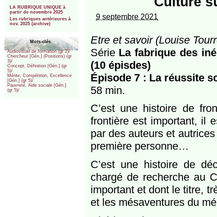
Culture su
***
LA RUBRIQUE UNIQUE à
partir de novembre 2025
9 septembre 2021
Les rubriques antérieures à
nov. 2025 (archive)
Etre et savoir (Louise Tourr
Mots-clés
Série
La fabrique des iné
Audiovisuel de formation (gr 2)/
Chercheur [Gén.] (Positions) (gr
3)/
(10 épisdes)
Concept, Définition [Gén.] (gr
5)/
Épisode 7 : La réussite s
Mérite, Compétition, Excellence
[Gén.] (gr 5)/
Pauvreté, Aide sociale [Gén.]
58 min.
(gr 5)/
C’est une histoire de fro
frontière est important, il 
par des auteurs et autrices 
première personne…
C’est une histoire de déc
chargé de recherche au CN
important et dont le titre, t
et les mésaventures du méri