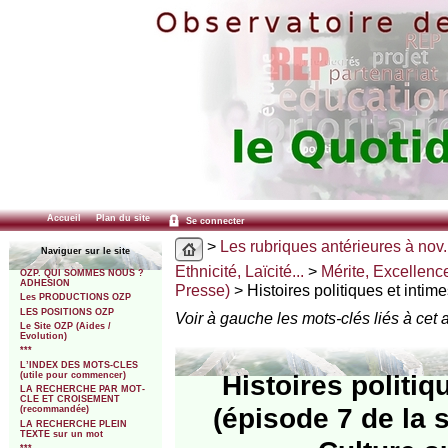
Accueil
Plan du site
Se connecter
>
Les rubriques antérieures à nov.
Naviguer sur le site
Ethnicité, Laïcité...
>
Mérite, Excellenc
OZP. QUI SOMMES NOUS ?
ADHESION
Presse)
> Histoires politiques et intime
Les PRODUCTIONS OZP
LES POSITIONS OZP
Voir à gauche les mots-clés liés à cet a
Le Site OZP (Aides /
Evolution)
***
L’INDEX DES MOTS-CLES
Histoires politiq
(utile pour commencer)
LA RECHERCHE PAR MOT-
CLE ET CROISEMENT
(épisode 7 de la 
(recommandée)
LA RECHERCHE PLEIN
TEXTE sur un mot