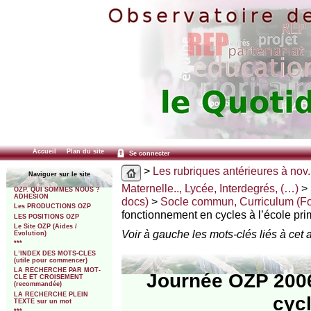
Accueil
Plan du site
Se connecter
>
Les rubriques antérieures à nov.
Naviguer sur le site
Maternelle.., Lycée, Interdegrés, (…)
>
OZP. QUI SOMMES NOUS ?
ADHESION
docs)
>
Socle commun, Curriculum (Fo
Les PRODUCTIONS OZP
fonctionnement en cycles à l’école pri
LES POSITIONS OZP
Le Site OZP (Aides /
Voir à gauche les mots-clés liés à cet a
Evolution)
***
L’INDEX DES MOTS-CLES
(utile pour commencer)
LA RECHERCHE PAR MOT-
Journée OZP 2006.
CLE ET CROISEMENT
(recommandée)
LA RECHERCHE PLEIN
cycl
TEXTE sur un mot