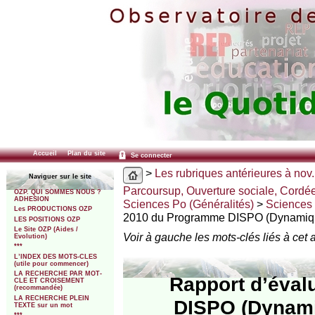
Accueil
Plan du site
Se connecter
>
Les rubriques antérieures à nov.
Naviguer sur le site
Parcoursup, Ouverture sociale, Cordé
OZP. QUI SOMMES NOUS ?
ADHESION
Sciences Po (Généralités)
>
Sciences 
Les PRODUCTIONS OZP
2010 du Programme DISPO (Dynamiq
LES POSITIONS OZP
Le Site OZP (Aides /
Voir à gauche les mots-clés liés à cet a
Evolution)
***
L’INDEX DES MOTS-CLES
(utile pour commencer)
LA RECHERCHE PAR MOT-
Rapport d’éval
CLE ET CROISEMENT
(recommandée)
LA RECHERCHE PLEIN
DISPO (Dynamiq
TEXTE sur un mot