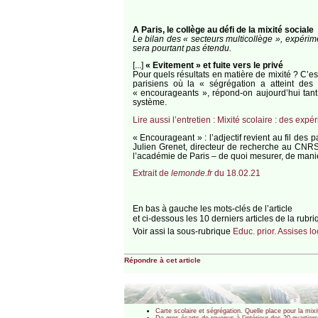
A Paris, le collège au défi de la mixité sociale
Le bilan des « secteurs multicollège », expérime
sera pourtant pas étendu.
[...]
« Evitement » et fuite vers le privé
Pour quels résultats en matière de mixité ? C’es
parisiens où la « ségrégation a atteint de
« encourageants », répond-on aujourd’hui tant
système.
Lire aussi l’entretien : Mixité scolaire : des ex
« Encourageant » : l’adjectif revient au fil des 
Julien Grenet, directeur de recherche au CNRS,
l’académie de Paris – de quoi mesurer, de manière
Extrait de
lemonde.fr
du 18.02.21
En bas à gauche les mots-clés de l’article
et ci-dessous les 10 derniers articles de la rubr
Voir assi la sous-rubrique
Educ. prior. Assises l
Répondre à cet article
Carte scolaire et ségrégation. Quelle place pour la mix
De gros écarts de revenus à l’intérieur des 20 quartiers