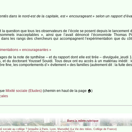
ntés dans le nord-est de la capitale, est « encourageant » selon un rapport d’évalua
t la question que tous les observateurs de l’école se posent depuis le lancement de
s sommets inacceptables », ainsi que l’avait dénoncé l’économiste Thomas P
 dans les rangs des chercheurs qui accompagnent l’expérimentation que du côté d
périmentations « encourageantes »
pages de la note de synthèse – et du rapport dont elle est tirée – divulguée, jeudi 18
 et du doctorant Youssef Souidi. Tous deux ont eu accès à un matériau inédit : 
 fine, les comportements d’« évitement » des familles (autrement dit : la fuite des p
ique
Mixité sociale (Etudes)
(chemin en haut de la page 🏠)
ocales
Dans la même rubrique
ité sociale au collège ? [enquête à Paris, Lyon, Marseille] (La Vie des Idées, Collège de France)
 les plus inégalitaires de France (Observatoire des inégalités)