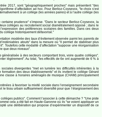
 rentrée 2017, sont "géographiquement proches" mais présentent "des
lgorithme d’affectation ad hoc. Pour Berlioz-Coysevox, "le choix s’est
ternativement à un collège (les années paires) et à l’autre collège (les
e certaine prudence" s’impose. "Dans le secteur Berlioz-Coysevox, la
 deux collèges au recrutement social diamétralement opposé ; dans le
ec l’expression des préférences scolaires des familles. Dans ces deux
 du collège historiquement défavorisé."
entation modérée des taux d’évitement observée parmi les parents de
’indéniables atouts" dans la mesure où "il permet de stabiliser plus
nt". Toutefois cette modalité d’affectation "suppose une réorganisation
née que deux niveaux".
 généralisée à des secteurs comportant trois, voire quatre collèges".
nter légèrement". Au total, "les effectifs de 6e ont augmenté de 6 % à
sociales divergentes "met en lumière les difficultés inhérentes à la
 formation des deux établissements" et ils invitent le collège Gérard
2 d’une classe à horaires aménagés de musique (CHAM) principalement
estinées à favoriser la mixité sociale dans l’enseignement secondaire
t le tissu urbain suffisamment diversifié pour que l’élargissement des
s collèges publics". Comment l’associer à cette démarche ? "Une piste
 comme cela a été fait en Haute-Garonne où ils "se voient appliquer un
opté une délibération qui propose d’expérimenter un dispositif de ce