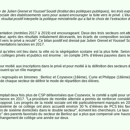
e de Julien Grenet et Youssef Souidi (Institut des politiques publiques), les trois 
sociale des établissements sans pour autant encourager la fuite vers le privé. L’ét
ésultat positif interpelle la politique ministérielle qui a fait le choix de l’extractio
ntation (rentrées 2017 à 2019) est encourageant. Deux des trois secteurs ont attei
cteur, après des résultats initialement décevants, les écarts de composition soci
 vers le privé a reculé". Ce bilan positif est dressé par Julien Grenet et Youssef 
imentations lancées en 2017.
 qu’elles ont lieu dans la ville où la ségrégation scolaire est la plus forte. Sel
es collèges privés et publics est énorme : on compte 24% d’élèves pauvres dans le
ur moitié aux inscriptions dans le privé et pour moitié à la définition des secteurs 
ouent qu’un rôle marginal.
ns regroupés en binomes : Berlioz et Coysevox (18ème), Curie et Philippe (18ème)
 de chaque secteur de définir le mode de répartition des élèves.
mptait deux fois plus de CSP défavorisées que Coysevox, le comité a opté pour un
oysevox en 2017. "La procédure de montée alternée a permis de renforcer considé
opposé. Les progrès de la mixité sociale ont été particulièrement marqués en 20
 sixième de ce collège ont alors accueilli environ 30 % d’élèves de PCS très fa
 de sixième domiciliés dans le double secteur", écrivent les chercheurs. Le taux
ic" des parents favorisés du secteur de Berlioz qui a plus que compensé une haus
e changement de collège une année sur deux.