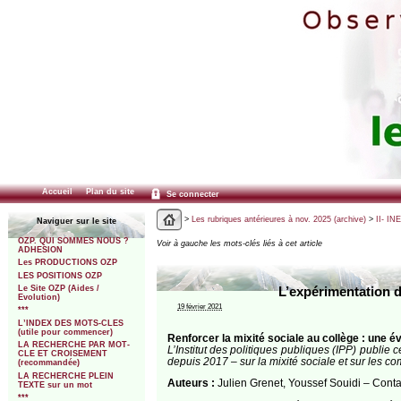
Accueil
Plan du site
Se connecter
>
Les rubriques antérieures à nov. 2025 (archive)
>
II- IN
Naviguer sur le site
OZP. QUI SOMMES NOUS ?
Voir à gauche les mots-clés liés à cet article
ADHESION
Les PRODUCTIONS OZP
LES POSITIONS OZP
Le Site OZP (Aides /
L’expérimentation d
Evolution)
19 février 2021
***
L’INDEX DES MOTS-CLES
(utile pour commencer)
Renforcer la mixité sociale au collège : une é
LA RECHERCHE PAR MOT-
L’Institut des politiques publiques (IPP) publie 
CLE ET CROISEMENT
depuis 2017 – sur la mixité sociale et sur les c
(recommandée)
LA RECHERCHE PLEIN
Auteurs :
Julien Grenet, Youssef Souidi – Conta
TEXTE sur un mot
***