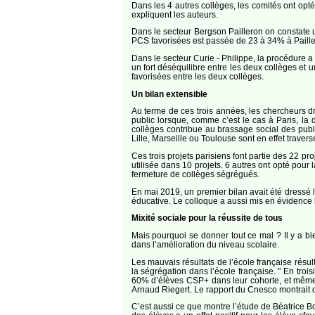
Dans les 4 autres collèges, les comités ont opté 
expliquent les auteurs.
Dans le secteur Bergson Pailleron on constate u
PCS favorisées est passée de 23 à 34% à Paille
Dans le secteur Curie - Philippe, la procédure a
un fort déséquilibre entre les deux collèges et u
favorisées entre les deux collèges.
Un bilan extensible
Au terme de ces trois années, les chercheurs dre
public lorsque, comme c’est le cas à Paris, la 
collèges contribue au brassage social des pub
Lille, Marseille ou Toulouse sont en effet traver
Ces trois projets parisiens font partie des 22 p
utilisée dans 10 projets. 6 autres ont opté pour 
fermeture de collèges ségrégués.
En mai 2019, un premier bilan avait été dressé lor
éducative. Le colloque a aussi mis en évidence le
Mixité sociale pour la réussite de tous
Mais pourquoi se donner tout ce mal ? Il y a b
dans l’amélioration du niveau scolaire.
Les mauvais résultats de l’école française résu
la ségrégation dans l’école française. " En tr
60% d’élèves CSP+ dans leur cohorte, et même 
Arnaud Riegert. Le rapport du Cnesco montrait que
C’est aussi ce que montre l’étude de Béatrice Bo