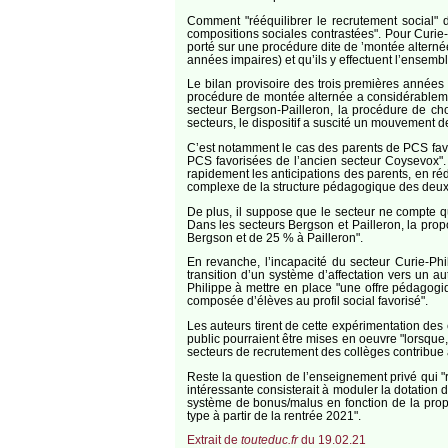
Comment "rééquilibrer le recrutement social" 
compositions sociales contrastées". Pour Curie-P
porté sur une procédure dite de ’montée alternée’
années impaires) et qu’ils y effectuent l’ensemble
Le bilan provisoire des trois premières années
procédure de montée alternée a considérablemen
secteur Bergson-Pailleron, la procédure de choi
secteurs, le dispositif a suscité un mouvement de
C’est notamment le cas des parents de PCS fav
PCS favorisées de l’ancien secteur Coysevox". 
rapidement les anticipations des parents, en rédu
complexe de la structure pédagogique des deux é
De plus, il suppose que le secteur ne compte qu
Dans les secteurs Bergson et Pailleron, la prop
Bergson et de 25 % à Pailleron".
En revanche, l’incapacité du secteur Curie-Phi
transition d’un système d’affectation vers un a
Philippe à mettre en place "une offre pédagogi
composée d’élèves au profil social favorisé".
Les auteurs tirent de cette expérimentation des
public pourraient être mises en oeuvre "lorsque,
secteurs de recrutement des collèges contribue 
Reste la question de l’enseignement privé qui "
intéressante consisterait à moduler la dotation 
système de bonus/malus en fonction de la propo
type à partir de la rentrée 2021".
Extrait de
touteduc.fr
du 19.02.21