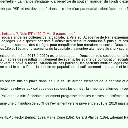
résidentielle « La France s’engage », a bénéficié du soutien financier du Fonds d’e
é créé par PSE et est développé dans le cadre d’un partenariat scientifique ent
s trois ans ?, Note IPP n°62 (2 Mo, 8 pages – pdf)
n sociale entre les collèges de la capitale, la Ville et l’Académie de Paris expér
lti-collèges. Ce dispositif consiste à définir des secteurs communs à plusieurs
’élargir les secteurs des collèges pour rééquilibrer leur recrutement social. Deux m
les 18e et 19e arrondissements de la capitale : la montée alternée et le choix scolai
tation (rentrées 2017 à 2019) est encourageant. Deux des trois secteurs ont attein
cteur, après des résultats initialement décevants, les écarts de composition soci
t vers le privé a reculé. Au-delà du cas parisien, les secteurs multi-collèges co
 c’est le cas à Paris, la densité de population est suffisamment importante et le 
èges ont été mis en place dans les 18e et 19e arrondissements de la capitale et
ecter les élèves aux collèges des secteurs fusionnés : la « montée alternée » (sec
ailleron, la mixité sociale a fortement progressé dans les classes de sixième et l
traîné une diminution de 20 % de l’évitement vers le privé entre 2016 et 2019 mais se
en REP : Hector Berlioz (18e), Marie Curie (18e), Gérard Philipe (18e), Edouard Pa