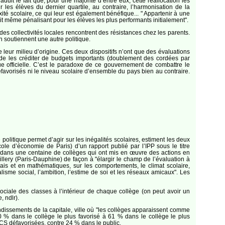
aduit le fait que, pour une majorité d’entre eux, cette réallocation les
 les élèves du dernier quartile, au contraire, l’harmonisation de la
té scolaire, ce qui leur est également bénéfique... " Appartenir à une
ait même pénalisant pour les élèves les plus performants initialement".
 des collectivités locales rencontrent des résistances chez les parents.
 soutiennent une autre politique.
e leur milieu d’origine. Ces deux dispositifs n’ont que des évaluations
de les créditer de budgets importants (doublement des cordées par
que officielle. C’est le paradoxe de ce gouvernement de combattre le
éfavorisés ni le niveau scolaire d’ensemble du pays bien au contraire.
politique permet d’agir sur les inégalités scolaires, estiment les deux
le d’économie de Paris) d’un rapport publié par l’IPP sous le titre
te dans une centaine de collèges qui ont mis en œuvre des actions en
lery (Paris-Dauphine) de façon à "élargir le champ de l’évaluation à
nçais et en mathématiques, sur les comportements, le climat scolaire,
talisme social, l’ambition, l’estime de soi et les réseaux amicaux". Les
ociale des classes à l’intérieur de chaque collège (on peut avoir un
 ndlr).
ondissements de la capitale, ville où "les collèges apparaissent comme
0 % dans le collège le plus favorisé à 61 % dans le collège le plus
PCS défavorisées, contre 24 % dans le public.