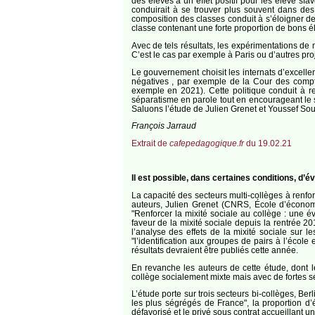
des élèves a un effet positif pour les élève sfav
conduirait à se trouver plus souvent dans des 
composition des classes conduit à s’éloigner des
classe contenant une forte proportion de bons élè
Avec de tels résultats, les expérimentations de m
C’est le cas par exemple à Paris ou d’autres pr
Le gouvernement choisit les internats d’excellenc
négatives , par exemple de la Cour des compt
exemple en 2021). Cette politique conduit à re
séparatisme en parole tout en encourageant le s
Saluons l’étude de Julien Grenet et Youssef Soui
François Jarraud
Extrait de
cafepedagogique.fr
du 19.02.21
Il est possible, dans certaines conditions, d’é
La capacité des secteurs multi-collèges à renforc
auteurs, Julien Grenet (CNRS, École d’économie
"Renforcer la mixité sociale au collège : une 
faveur de la mixité sociale depuis la rentrée 
l’analyse des effets de la mixité sociale sur l
"l’identification aux groupes de pairs à l’école 
résultats devraient être publiés cette année.
En revanche les auteurs de cette étude, dont l
collège socialement mixte mais avec de fortes sé
L’étude porte sur trois secteurs bi-collèges, Be
les plus ségrégés de France", la proportion d’
défavorisé et le privé sous contrat accueillant 