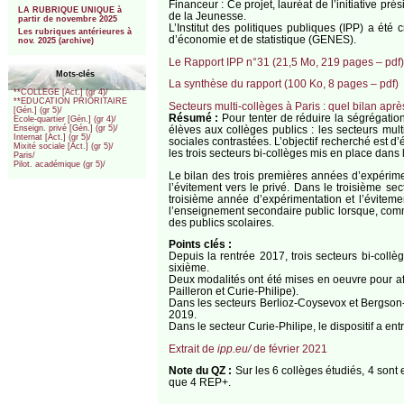
Financeur : Ce projet, lauréat de l’initiative p
LA RUBRIQUE UNIQUE à
de la Jeunesse.
partir de novembre 2025
L’Institut des politiques publiques (IPP) a ét
Les rubriques antérieures à
d’économie et de statistique (GENES).
nov. 2025 (archive)
Le Rapport IPP n°31 (21,5 Mo, 219 pages – pdf)
Mots-clés
La synthèse du rapport (100 Ko, 8 pages – pdf)
**COLLEGE [Act.] (gr 4)/
**EDUCATION PRIORITAIRE
Secteurs multi-collèges à Paris : quel bilan aprè
[Gén.] (gr 5)/
Résumé :
Pour tenter de réduire la ségrégatio
Ecole-quartier [Gén.] (gr 4)/
élèves aux collèges publics : les secteurs mu
Enseign. privé [Gén.] (gr 5)/
Internat [Act.] (gr 5)/
sociales contrastées. L’objectif recherché est d
Mixité sociale [Act.] (gr 5)/
les trois secteurs bi-collèges mis en place dans 
Paris/
Pilot. académique (gr 5)/
Le bilan des trois premières années d’expérimen
l’évitement vers le privé. Dans le troisième se
troisième année d’expérimentation et l’évitemen
l’enseignement secondaire public lorsque, comme
des publics scolaires.
Points clés :
Depuis la rentrée 2017, trois secteurs bi-coll
sixième.
Deux modalités ont été mises en oeuvre pour aff
Pailleron et Curie-Philipe).
Dans les secteurs Berlioz-Coysevox et Bergson-P
2019.
Dans le secteur Curie-Philipe, le dispositif a en
Extrait de
ipp.eu/
de février 2021
Note du QZ :
Sur les 6 collèges étudiés, 4 sont 
que 4 REP+.