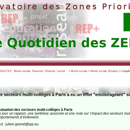
EGALITES : Mixité sociale, Pauvreté, Ethnicité, Laïcité...
>
Mixité sociale
>
Mixité sociale (Etudes)
> L’expér
e secteurs multi-collèges à Paris a eu un effet "encourageant" sur
valuation des secteurs multi-collèges à Paris
ce jour un rapport, une synthèse associée et une note sur l’impact des secteurs mult
omportements d’évitement.
ct : julien.grenet@ipp.eu