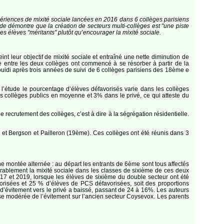
expériences de mixité sociale lancées en 2016 dans 6 collèges parisiens
ude démontre que la création de secteurs multi-collèges est "une piste
n des élèves "méritants" plutôt qu’encourager la mixité sociale.
nt leur objectif de mixité sociale et entraîné une nette diminution de
ale entre les deux collèges ont commencé à se résorber à partir de la
Souidi après trois années de suivi de 6 collèges parisiens des 18ème e
on l’étude le pourcentage d’élèves défavorisés varie dans les collèges
s collèges publics en moyenne et 3% dans le privé, ce qui atteste du
de recrutement des collèges, c’est à dire à la ségrégation résidentielle.
 et Bergson et Pailleron (19ème). Ces collèges ont été réunis dans 3
e montée alternée : au départ les entrants de 6ème sont tous affectés
rablement la mixité sociale dans les classes de sixième de ces deux
17 et 2019, lorsque les élèves de sixième du double secteur ont été
vorisées et 25 % d’élèves de PCS défavorisées, soit des proportions
 d’évitement vers le privé a baissé, passant de 24 à 16%. Les auteurs
se modérée de l’évitement sur l’ancien secteur Coysevox. Les parents