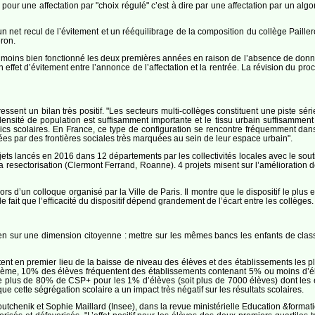
pour une affectation par "choix régulé" c’est à dire par une affectation par un algo
n net recul de l’évitement et un rééquilibrage de la composition du collège Paille
ron.
 moins bien fonctionné les deux premières années en raison de l’absence de données
n effet d’évitement entre l’annonce de l’affectation et la rentrée. La révision du p
ssent un bilan très positif. "Les secteurs multi-collèges constituent une piste sé
densité de population est suffisamment importante et le tissu urbain suffisammen
lics scolaires. En France, ce type de configuration se rencontre fréquemment d
sées par des frontières sociales très marquées au sein de leur espace urbain".
rojets lancés en 2016 dans 12 départements par les collectivités locales avec le so
la resectorisation (Clermont Ferrand, Roanne). 4 projets misent sur l’amélioration de 
s d’un colloque organisé par la Ville de Paris. Il montre que le dispositif le plus eff
 fait que l’efficacité du dispositif dépend grandement de l’écart entre les collèges. 
ien sur une dimension citoyenne : mettre sur les mêmes bancs les enfants de class
ltent en premier lieu de la baisse de niveau des élèves et des établissements le
oisième, 10% des élèves fréquentent des établissements contenant 5% ou moins d’é
plus de 80% de CSP+ pour les 1% d’élèves (soit plus de 7000 élèves) dont les en
 cette ségrégation scolaire a un impact très négatif sur les résultats scolaires.
utchenik et Sophie Maillard (Insee), dans la revue ministérielle Education &format