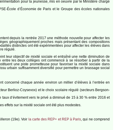
xpérimentation pour la jeunesse, mis en oeuvre par le Ministère chargé
re PSE-École d’Économie de Paris et le Groupe des écoles nationales
imentent depuis la rentrée 2017 une méthode nouvelle pour affecter les
 collèges géographiquement proches mais présentant des compositions
odalités distinctes ont été expérimentées pour affecter les élèves dans
re régulé.
t leur objectif de mixité sociale et entraîné une nette diminution de
ale entre les deux collèges ont commencé à se résorber à partir de la
nstituent une piste prometteuse pour favoriser la mixité sociale dans
tissu urbain suffisamment diversifié pour permettre un brassage social
 ont concerné chaque année environ un millier d’élèves à l’entrée en
teur Berlioz-Coysevox) et le choix scolaire régulé (secteurs Bergson-
e taux d’évitement vers le privé a diminué de 15 à 30 % entre 2016 et
s effets sur la mixité sociale ont été plus modestes.
illeron (19e). Voir
la carte des REP+ et REP à Paris
, qui ne comprend