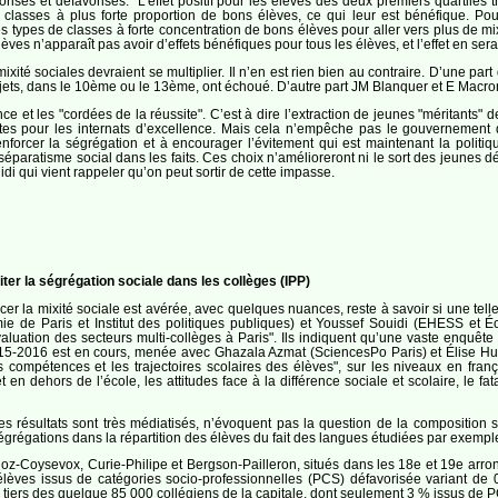
orisés et défavorisés. "L’effet positif pour les élèves des deux premiers quartiles tr
classes à plus forte proportion de bons élèves, ce qui leur est bénéfique. Pour
 types de classes à forte concentration de bons élèves pour aller vers plus de mixi
ves n’apparaît pas avoir d’effets bénéfiques pour tous les élèves, et l’effet en ser
ixité sociales devraient se multiplier. Il n’en est rien bien au contraire. D’une part
ojets, dans le 10ème ou le 13ème, ont échoué. D’autre part JM Blanquer et E Macron
e et les "cordées de la réussite". C’est à dire l’extraction de jeunes "méritants" d
es pour les internats d’excellence. Mais cela n’empêche pas le gouvernement 
nforcer la ségrégation et à encourager l’évitement qui est maintenant la politi
éparatisme social dans les faits. Ces choix n’amélioreront ni le sort des jeunes d
di qui vient rappeler qu’on peut sortir de cette impasse.
viter la ségrégation sociale dans les collèges (IPP)
er la mixité sociale est avérée, avec quelques nuances, reste à savoir si une telle 
 de Paris et Institut des politiques publiques) et Youssef Souidi (EHESS et Éco
évaluation des secteurs multi-collèges à Paris". Ils indiquent qu’une vaste enquê
2015-2016 est en cours, menée avec Ghazala Azmat (SciencesPo Paris) et Élise Huil
es compétences et les trajectoires scolaires des élèves", sur les niveaux en fra
et en dehors de l’école, les attitudes face à la différence sociale et scolaire, le fa
es résultats sont très médiatisés, n’évoquent pas la question de la composition s
grégations dans la répartition des élèves du fait des langues étudiées par exemple,
rlioz-Coysevox, Curie-Philipe et Bergson-Pailleron, situés dans les 18e et 19e arr
élèves issus de catégories socio-professionnelles (PCS) défavorisée variant de 
un tiers des quelque 85 000 collégiens de la capitale, dont seulement 3 % issus de 