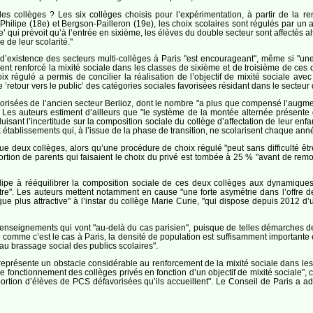
des collèges ? Les six collèges choisis pour l’expérimentation, à partir de la
hilipe (18e) et Bergson-Pailleron (19e), les choix scolaires sont régulés par un a
 qui prévoit qu’à l’entrée en sixième, les élèves du double secteur sont affectés al
 de leur scolarité."
 d’existence des secteurs multi-collèges à Paris "est encourageant", même si "un
t renforcé la mixité sociale dans les classes de sixième et de troisième de ces
x régulé a permis de concilier la réalisation de l’objectif de mixité sociale av
 ’retour vers le public’ des catégories sociales favorisées résidant dans le secteur
orisées de l’ancien secteur Berlioz, dont le nombre "a plus que compensé l’augm
Les auteurs estiment d’ailleurs que "le système de la montée alternée présente d
isant l’incertitude sur la composition sociale du collège d’affectation de leur enfa
tablissements qui, à l’issue de la phase de transition, ne scolarisent chaque an
e deux collèges, alors qu’une procédure de choix régulé "peut sans difficulté être
ortion de parents qui faisaient le choix du privé est tombée à 25 % "avant de remo
lipe à rééquilibrer la composition sociale de ces deux collèges aux dynamiques 
utre". Les auteurs mettent notamment en cause "une forte asymétrie dans l’offre de
que plus attractive" à l’instar du collège Marie Curie, "qui dispose depuis 201
 enseignements qui vont "au-delà du cas parisien", puisque de telles démarches d
 comme c’est le cas à Paris, la densité de population est suffisamment importante e
au brassage social des publics scolaires".
représente un obstacle considérable au renforcement de la mixité sociale dans le
de fonctionnement des collèges privés en fonction d’un objectif de mixité sociale",
rtion d’élèves de PCS défavorisées qu’ils accueillent". Le Conseil de Paris a ad