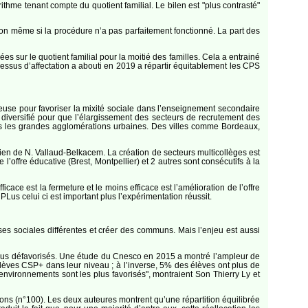
rithme tenant compte du quotient familial. Le bilen est "plus contrasté"
ron même si la procédure n’a pas parfaitement fonctionné. La part des
 sur le quotient familial pour la moitié des familles. Cela a entrainé
rocessus d’affectation a abouti en 2019 a répartir équitablement les CPS
rieuse pour favoriser la mixité sociale dans l’enseignement secondaire
t diversifié pour que l’élargissement des secteurs de recrutement des
ans les grandes agglomérations urbaines. Des villes comme Bordeaux,
utien de N. Vallaud-Belkacem. La création de secteurs multicollèges est
l’offre éducative (Brest, Montpellier) et 2 autres sont consécutifs à la
icace est la fermeture et le moins efficace est l’amélioration de l’offre
PLus celui ci est important plus l’expérimentation réussit.
es sociales différentes et créer des communs. Mais l’enjeu est aussi
s plus défavorisés. Une étude du Cnesco en 2015 a montré l’ampleur de
lèves CSP+ dans leur niveau ; à l’inverse, 5% des élèves ont plus de
vironnements sont les plus favorisés", montraient Son Thierry Ly et
ions (n°100). Les deux auteures montrent qu’une répartition équilibrée