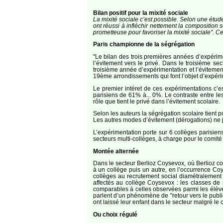
Bilan positif pour la mixité sociale
La mixité sociale c’est possible. Selon une étud
ont réussi à infléchir nettement la composition 
prometteuse pour favoriser la mixité sociale". Ce r
Paris championne de la ségrégation
"Le bilan des trois premières années d’expérime
l’évitement vers le privé. Dans le troisième se
troisième année d’expérimentation et l’évitement
19ème arrondissements qui font l’objet d’expér
Le premier intéret de ces expérimentations c’est
parisiens de 61% à... 0%. Le contraste entre l
rôle que tient le privé dans l’évitement scolaire.
Selon les auteurs la ségrégation scolaire tient po
Les autres modes d’évitement (dérogations) ne j
L’expérimentation porte sur 6 collèges parisie
secteurs multi-collèges, à charge pour le comité
Montée alternée
Dans le secteur Berlioz Coysevox, où Berlioz co
à un collège puis un autre, en l’occurrence C
collèges au recrutement social diamétralement 
affectés au collège Coysevox : les classes de
comparables à celles observées parmi les élèves
parlent d’un phénomène de "retour vers le publ
ont laissé leur enfant dans le secteur malgré l
Ou choix régulé